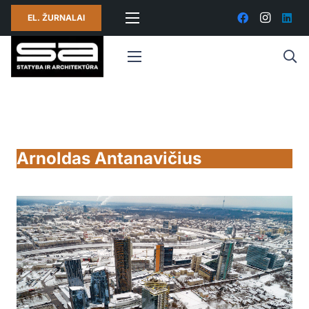
EL. ŽURNALAI
Arnoldas Antanavičius