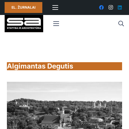
EL. ŽURNALAI
Algimantas Degutis