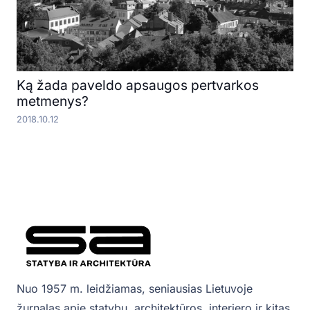
Ką žada paveldo apsaugos pertvarkos
metmenys?
2018.10.12
Nuo 1957 m. leidžiamas, seniausias Lietuvoje
žurnalas apie statybų, architektūros, interjero ir kitas