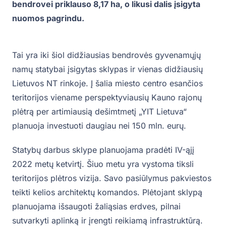
bendrovei priklauso 8,17 ha, o likusi dalis įsigyta
nuomos pagrindu.
Tai yra iki šiol didžiausias bendrovės gyvenamųjų
namų statybai įsigytas sklypas ir vienas didžiausių
Lietuvos NT rinkoje. Į šalia miesto centro esančios
teritorijos viename perspektyviausių Kauno rajonų
plėtrą per artimiausią dešimtmetį „YIT Lietuva“
planuoja investuoti daugiau nei 150 mln. eurų.
Statybų darbus sklype planuojama pradėti IV-ąjį
2022 metų ketvirtį. Šiuo metu yra vystoma tiksli
teritorijos plėtros vizija. Savo pasiūlymus pakviestos
teikti kelios architektų komandos. Plėtojant sklypą
planuojama išsaugoti žaliąsias erdves, pilnai
sutvarkyti aplinką ir įrengti reikiamą infrastruktūrą.