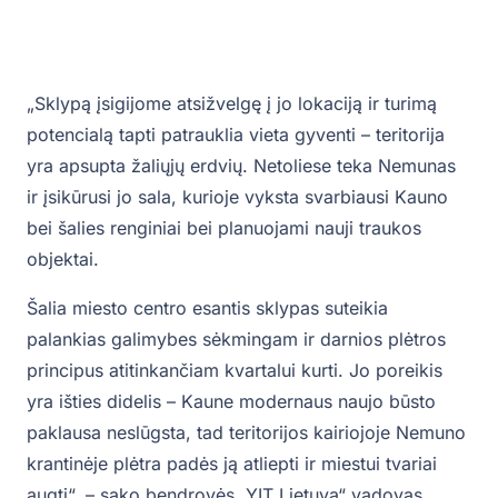
„Sklypą įsigijome atsižvelgę į jo lokaciją ir turimą
potencialą tapti patrauklia vieta gyventi – teritorija
yra apsupta žaliųjų erdvių. Netoliese teka Nemunas
ir įsikūrusi jo sala, kurioje vyksta svarbiausi Kauno
bei šalies renginiai bei planuojami nauji traukos
objektai.
Šalia miesto centro esantis sklypas suteikia
palankias galimybes sėkmingam ir darnios plėtros
principus atitinkančiam kvartalui kurti. Jo poreikis
yra išties didelis – Kaune modernaus naujo būsto
paklausa neslūgsta, tad teritorijos kairiojoje Nemuno
krantinėje plėtra padės ją atliepti ir miestui tvariai
augti“, – sako bendrovės „YIT Lietuva“ vadovas