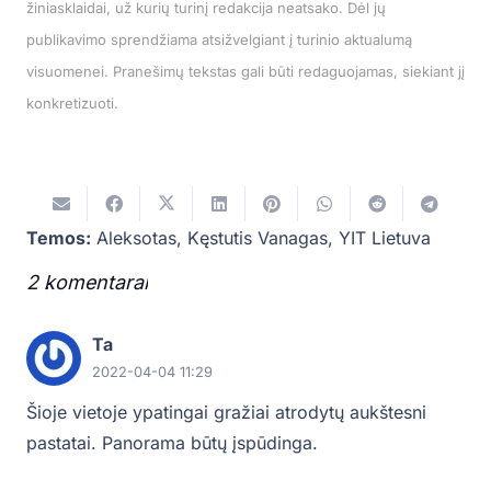
žiniasklaidai, už kurių turinį redakcija neatsako. Dėl jų
publikavimo sprendžiama atsižvelgiant į turinio aktualumą
visuomenei. Pranešimų tekstas gali būti redaguojamas, siekiant jį
konkretizuoti.
Temos:
Aleksotas
,
Kęstutis Vanagas
,
YIT Lietuva
2
komentarai
.
Ta
2022-04-04 11:29
Šioje vietoje ypatingai gražiai atrodytų aukštesni
pastatai. Panorama būtų įspūdinga.