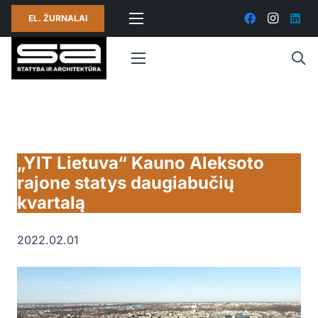
EL. ŽURNALAI
„YIT Lietuva“ Kauno Aleksoto
rajone statys daugiabučių
kvartalą
2022.02.01