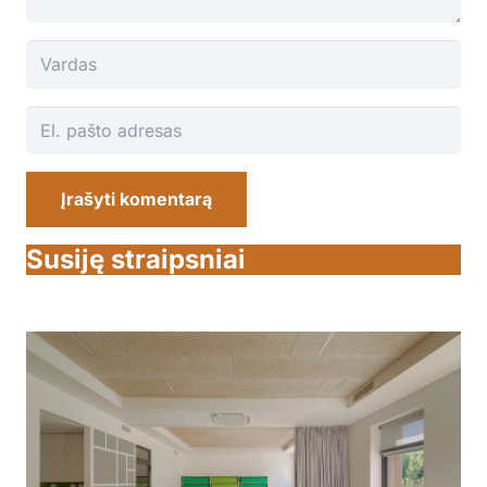
Įrašyti komentarą
Susiję straipsniai