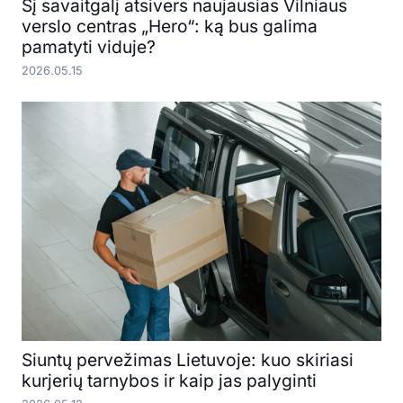
Šį savaitgalį atsivers naujausias Vilniaus
verslo centras „Hero“: ką bus galima
pamatyti viduje?
2026.05.15
Siuntų pervežimas Lietuvoje: kuo skiriasi
kurjerių tarnybos ir kaip jas palyginti