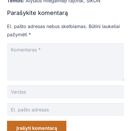
Temos:
Alytaus miegamieji rajonai
,
SIKON
Parašykite komentarą
El. pašto adresas nebus skelbiamas.
Būtini laukeliai
pažymėti
*
Įrašyti komentarą