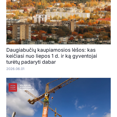
Daugiabučių kaupiamosios lėšos: kas
keičiasi nuo liepos 1 d. ir ką gyventojai
turėtų padaryti dabar
2026.06.01