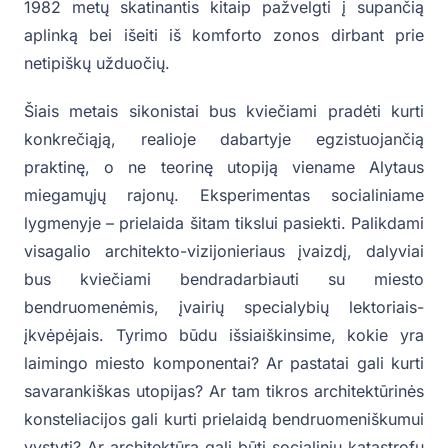
1982 metų skatinantis kitaip pažvelgti į supančią
aplinką bei išeiti iš komforto zonos dirbant prie
netipiškų užduočių.
Šiais metais sikonistai bus kviečiami pradėti kurti
konkrečiąją, realioje dabartyje egzistuojančią
praktinę, o ne teorinę utopiją viename Alytaus
miegamųjų rajonų. Eksperimentas socialiniame
lygmenyje – prielaida šitam tikslui pasiekti. Palikdami
visagalio architekto-vizijonieriaus įvaizdį, dalyviai
bus kviečiami bendradarbiauti su miesto
bendruomenėmis, įvairių specialybių lektoriais-
įkvėpėjais. Tyrimo būdu išsiaiškinsime, kokie yra
laimingo miesto komponentai? Ar pastatai gali kurti
savarankiškas utopijas? Ar tam tikros architektūrinės
konsteliacijos gali kurti prielaidą bendruomeniškumui
vystyti? Ar architektūra gali būti socialinių katastrofų