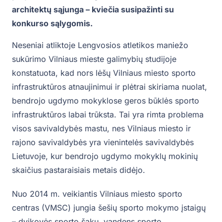
architektų sąjunga – kviečia susipažinti su
konkurso sąlygomis.
Neseniai atliktoje Lengvosios atletikos maniežo
sukūrimo Vilniaus mieste galimybių studijoje
konstatuota, kad nors lėšų Vilniaus miesto sporto
infrastruktūros atnaujinimui ir plėtrai skiriama nuolat,
bendrojo ugdymo mokyklose geros būklės sporto
infrastruktūros labai trūksta. Tai yra rimta problema
visos savivaldybės mastu, nes Vilniaus miesto ir
rajono savivaldybės yra vienintelės savivaldybės
Lietuvoje, kur bendrojo ugdymo mokyklų mokinių
skaičius pastaraisiais metais didėjo.
Nuo 2014 m. veikiantis Vilniaus miesto sporto
centras (VMSC) jungia šešių sporto mokymo įstaigų
– dvikovės sporto šakų, vandens sporto,