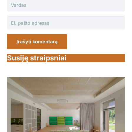
Įrašyti komentarą
Susiję straipsniai