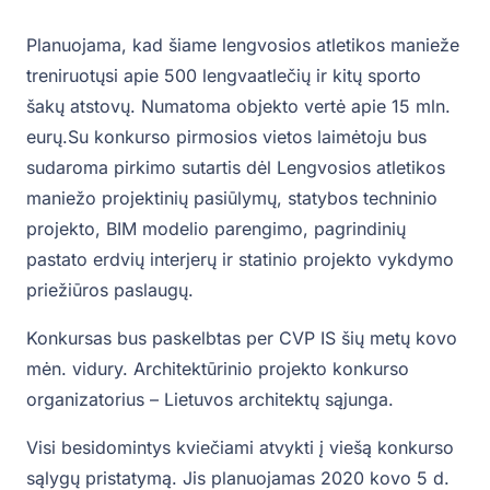
Planuojama, kad šiame lengvosios atletikos manieže
treniruotųsi apie 500 lengvaatlečių ir kitų sporto
šakų atstovų. Numatoma objekto vertė apie 15 mln.
eurų.Su konkurso pirmosios vietos laimėtoju bus
sudaroma pirkimo sutartis dėl Lengvosios atletikos
maniežo projektinių pasiūlymų, statybos techninio
projekto, BIM modelio parengimo, pagrindinių
pastato erdvių interjerų ir statinio projekto vykdymo
priežiūros paslaugų.
Konkursas bus paskelbtas per CVP IS šių metų kovo
mėn. vidury. Architektūrinio projekto konkurso
organizatorius – Lietuvos architektų sąjunga.
Visi besidomintys kviečiami atvykti į viešą konkurso
sąlygų pristatymą. Jis planuojamas 2020 kovo 5 d.