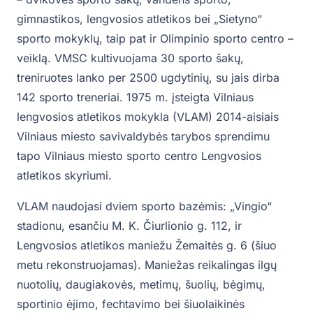
gimnastikos, lengvosios atletikos bei „Sietyno“
sporto mokyklų, taip pat ir Olimpinio sporto centro –
veiklą. VMSC kultivuojama 30 sporto šakų,
treniruotes lanko per 2500 ugdytinių, su jais dirba
142 sporto treneriai. 1975 m. įsteigta Vilniaus
lengvosios atletikos mokykla (VLAM) 2014-aisiais
Vilniaus miesto savivaldybės tarybos sprendimu
tapo Vilniaus miesto sporto centro Lengvosios
atletikos skyriumi.
VLAM naudojasi dviem sporto bazėmis: „Vingio“
stadionu, esančiu M. K. Čiurlionio g. 112, ir
Lengvosios atletikos maniežu Žemaitės g. 6 (šiuo
metu rekonstruojamas). Maniežas reikalingas ilgų
nuotolių, daugiakovės, metimų, šuolių, bėgimų,
sportinio ėjimo, fechtavimo bei šiuolaikinės