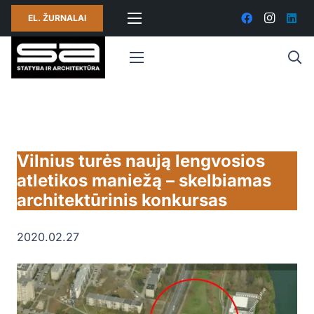
EL. ŽURNALAI
Vilnius turės naują lengvosios
atletikos maniežą – skelbiamas
architektūrinis konkursas
2020.02.27