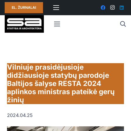
EL. ŽURNALAI
Vilniuje prasidėjusioje
didžiausioje statybų parodoje
Baltijos šalyse RESTA 2024
aplinkos ministras pateikė gerų
žinių
2024.04.25