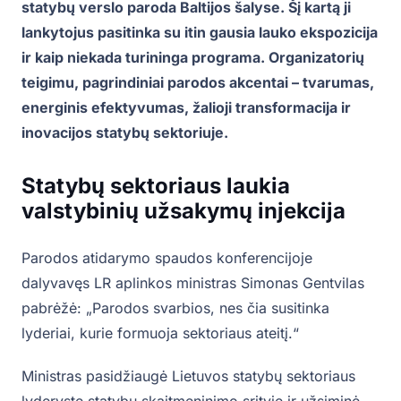
statybų verslo paroda Baltijos šalyse. Šį kartą ji
lankytojus pasitinka su itin gausia lauko ekspozicija
ir kaip niekada turininga programa. Organizatorių
teigimu, pagrindiniai parodos akcentai – tvarumas,
energinis efektyvumas, žalioji transformacija ir
inovacijos statybų sektoriuje.
Statybų sektoriaus laukia
valstybinių užsakymų injekcija
Parodos atidarymo spaudos konferencijoje
dalyvavęs LR aplinkos ministras Simonas Gentvilas
pabrėžė: „Parodos svarbios, nes čia susitinka
lyderiai, kurie formuoja sektoriaus ateitį.“
Ministras pasidžiaugė Lietuvos statybų sektoriaus
lyderyste statybų skaitmeninimo srityje ir užsiminė