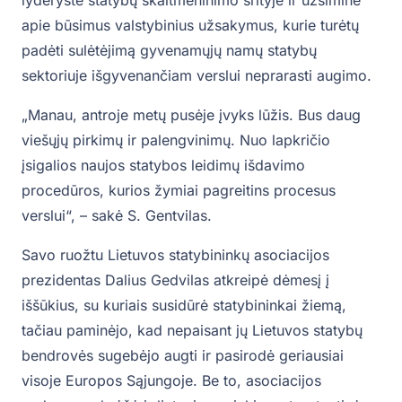
apie būsimus valstybinius užsakymus, kurie turėtų
padėti sulėtėjimą gyvenamųjų namų statybų
sektoriuje išgyvenančiam verslui neprarasti augimo.
„Manau, antroje metų pusėje įvyks lūžis. Bus daug
viešųjų pirkimų ir palengvinimų. Nuo lapkričio
įsigalios naujos statybos leidimų išdavimo
procedūros, kurios žymiai pagreitins procesus
verslui“, – sakė S. Gentvilas.
Savo ruožtu Lietuvos statybininkų asociacijos
prezidentas Dalius Gedvilas atkreipė dėmesį į
iššūkius, su kuriais susidūrė statybininkai žiemą,
tačiau paminėjo, kad nepaisant jų Lietuvos statybų
bendrovės sugebėjo augti ir pasirodė geriausiai
visoje Europos Sąjungoje. Be to, asociacijos