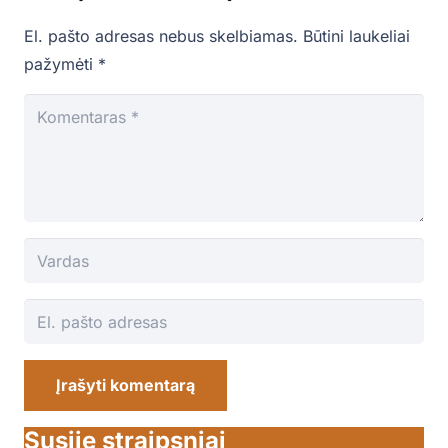
El. pašto adresas nebus skelbiamas.
Būtini laukeliai
pažymėti
*
Įrašyti komentarą
Susiję straipsniai