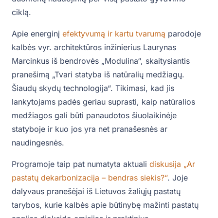
ciklą.
Apie energinį
efektyvumą ir kartu tvarumą
parodoje
kalbės vyr. architektūros inžinierius Laurynas
Marcinkus iš bendrovės „Modulina“, skaitysiantis
pranešimą „Tvari statyba iš natūralių medžiagų.
Šiaudų skydų technologija“. Tikimasi, kad jis
lankytojams padės geriau suprasti, kaip natūralios
medžiagos gali būti panaudotos šiuolaikinėje
statyboje ir kuo jos yra net pranašesnės ar
naudingesnės.
Programoje taip pat numatyta aktuali
diskusija „Ar
pastatų dekarbonizacija – bendras siekis?“
. Joje
dalyvaus pranešėjai iš Lietuvos žaliųjų pastatų
tarybos, kurie kalbės apie būtinybę mažinti pastatų