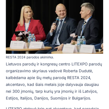
RESTA 2024 parodos akimirka.
Lietuvos parodų ir kongresų centro LITEXPO parodų
organizavimo skyriaus vadovė Roberta Dudutė,
kalbėdama apie šių metų parodą RESTA 2024,
akcentavo, kad šiais metais joje dalyvauja daugiau
nei 300 įmonių, tarp kurių yra įmonių ir iš Latvijos,
Estijos, Italijos, Danijos, Suomijos ir Bulgarijos.
LITEXPO atstovė taip pat akcentavo, kad parodoje