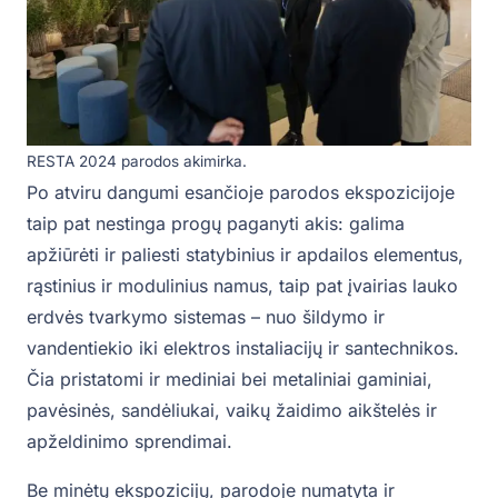
RESTA 2024 parodos akimirka.
Po atviru dangumi esančioje parodos ekspozicijoje
taip pat nestinga progų paganyti akis: galima
apžiūrėti ir paliesti statybinius ir apdailos elementus,
rąstinius ir modulinius namus, taip pat įvairias lauko
erdvės tvarkymo sistemas – nuo šildymo ir
vandentiekio iki elektros instaliacijų ir santechnikos.
Čia pristatomi ir mediniai bei metaliniai gaminiai,
pavėsinės, sandėliukai, vaikų žaidimo aikštelės ir
apželdinimo sprendimai.
Be minėtų ekspozicijų, parodoje numatyta ir