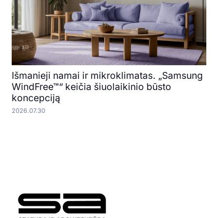
Išmanieji namai ir mikroklimatas. „Samsung
WindFree™“ keičia šiuolaikinio būsto
koncepciją
2026.07.30