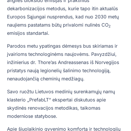
anglies dioksido emisijas ir praktinius
dekarbonizacijos metodus, kurie tapo itin aktualūs
Europos Sąjungai nusprendus, kad nuo 2030 metų
naujiems pastatams būtų privalomi nulinės CO
2
emisijos standartai.
Parodos metu ypatingas dėmesys bus skiriamas ir
įvairioms technologinėms naujovėms. Pavyzdžiui,
inžinierius dr. Thore’as Andreassenas iš Norvegijos
pristatys naują legionelių šalinimo technologiją,
nenaudojančią cheminių medžiagų.
Savo ruožtu Lietuvos medinių surenkamųjų namų
klasterio „PrefabLT“ ekspertai diskutuos apie
skydinės renovacijos metodikas, taikomas
moderniose statybose.
Apie šiuolaikinio gyvenimo komfortą ir technologijų