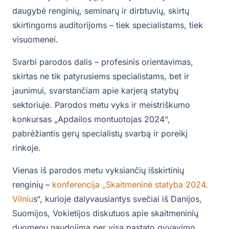
daugybė renginių, seminarų ir dirbtuvių, skirtų
skirtingoms auditorijoms – tiek specialistams, tiek
visuomenei.
Svarbi parodos dalis – profesinis orientavimas,
skirtas ne tik patyrusiems specialistams, bet ir
jaunimui, svarstančiam apie karjerą statybų
sektoriuje. Parodos metu vyks ir meistriškumo
konkursas „Apdailos montuotojas 2024“,
pabrėžiantis gerų specialistų svarbą ir poreikį
rinkoje.
Vienas iš parodos metu vyksiančių išskirtinių
renginių –
konferencija „Skaitmeninė statyba 2024.
Vilniu
s“, kurioje dalyvausiantys svečiai iš Danijos,
Suomijos, Vokietijos diskutuos apie skaitmeninių
duomenų naudojimą per visą pastato gyvavimo