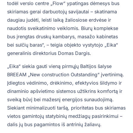
todėl verslo centre „Flow“ ypatingas dėmesys bus
skiriamas gerai darbuotojų savijautai – skatinama
daugiau judėti, leisti laiką žaliosiose erdvėse ir
naudotis sveikatinimo veiklomis. Biurų komplekse
bus įrengtas druskų kambarys, masažo kabinetas
bei sulčių baras“, – teigia objekto vystytojo „Eika“
generalinis direktorius Domas Dargis.
„Eika“ siekia gauti vieną pirmųjų Baltijos šalyse
BREEAM „New construction Outstanding“ įvertinimą.
Įdiegtos vėdinimo, drėkinimo, efektyvios šildymo ir
dinaminio apšvietimo sistemos užtikrins komfortą ir
sveiką būvį bei mažesnį energijos sunaudojimą.
Siekiant minimalizuoti taršą, prioritetas bus skiriamas
vietos gamintojų statybinių medžiagų pasirinkimui –
dalis jų bus pagamintos iš antrinių žaliavų.