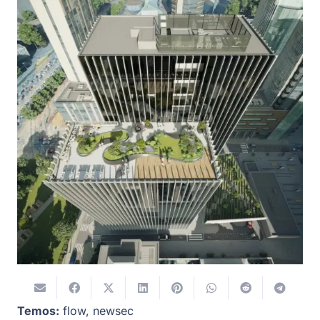
Temos:
flow
,
newsec