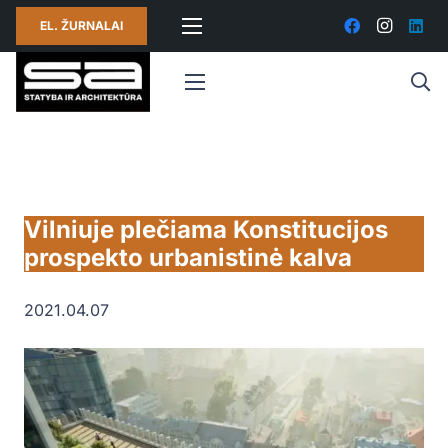
EL. ŽURNALAI
Vilniuje plečiama Konstitucijos
prospekto urbanistinė kalva
2021.04.07