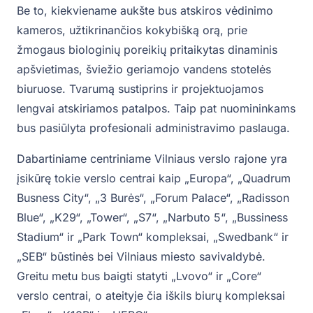
Be to, kiekviename aukšte bus atskiros vėdinimo
kameros, užtikrinančios kokybišką orą, prie
žmogaus biologinių poreikių pritaikytas dinaminis
apšvietimas, šviežio geriamojo vandens stotelės
biuruose. Tvarumą sustiprins ir projektuojamos
lengvai atskiriamos patalpos. Taip pat nuomininkams
bus pasiūlyta profesionali administravimo paslauga.
Dabartiniame centriniame Vilniaus verslo rajone yra
įsikūrę tokie verslo centrai kaip „Europa“, „Quadrum
Busness City“, „3 Burės“, „Forum Palace“, „Radisson
Blue“, „K29“, „Tower“, „S7“, „Narbuto 5“, „Bussiness
Stadium“ ir „Park Town“ kompleksai, „Swedbank“ ir
„SEB“ būstinės bei Vilniaus miesto savivaldybė.
Greitu metu bus baigti statyti „Lvovo“ ir „Core“
verslo centrai, o ateityje čia iškils biurų kompleksai