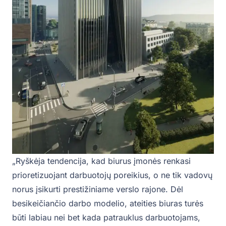
„Ryškėja tendencija, kad biurus įmonės renkasi
prioretizuojant darbuotojų poreikius, o ne tik vadovų
norus įsikurti prestižiniame verslo rajone. Dėl
besikeičiančio darbo modelio, ateities biuras turės
būti labiau nei bet kada patrauklus darbuotojams,