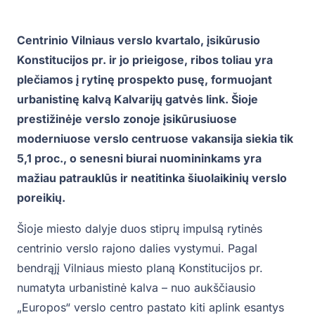
Centrinio Vilniaus verslo kvartalo, įsikūrusio
Konstitucijos pr. ir jo prieigose, ribos toliau yra
plečiamos į rytinę prospekto pusę, formuojant
urbanistinę kalvą Kalvarijų gatvės link. Šioje
prestižinėje verslo zonoje įsikūrusiuose
moderniuose verslo centruose vakansija siekia tik
5,1 proc., o senesni biurai nuomininkams yra
mažiau patrauklūs ir neatitinka šiuolaikinių verslo
poreikių.
Šioje miesto dalyje duos stiprų impulsą rytinės
centrinio verslo rajono dalies vystymui. Pagal
bendrąjį Vilniaus miesto planą Konstitucijos pr.
numatyta urbanistinė kalva – nuo aukščiausio
„Europos“ verslo centro pastato kiti aplink esantys