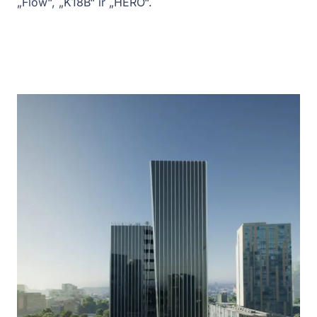
„Flow“, „K18B“ ir „HERO“.