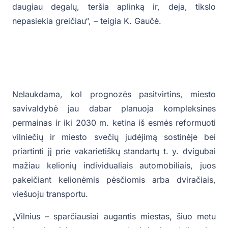
daugiau degalų, teršia aplinką ir, deja, tikslo
nepasiekia greičiau“, – teigia K. Gaučė.
Nelaukdama, kol prognozės pasitvirtins, miesto
savivaldybė jau dabar planuoja kompleksines
permainas ir iki 2030 m. ketina iš esmės reformuoti
vilniečių ir miesto svečių judėjimą sostinėje bei
priartinti jį prie vakarietiškų standartų t. y. dvigubai
mažiau kelionių individualiais automobiliais, juos
pakeičiant kelionėmis pėsčiomis arba dviračiais,
viešuoju transportu.
„Vilnius – sparčiausiai augantis miestas, šiuo metu