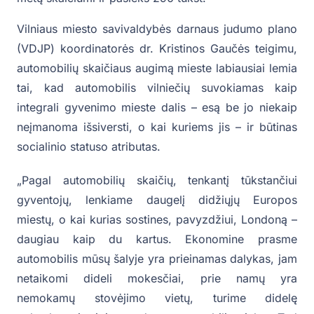
Vilniaus miesto savivaldybės darnaus judumo plano
(VDJP) koordinatorės dr. Kristinos Gaučės teigimu,
automobilių skaičiaus augimą mieste labiausiai lemia
tai, kad automobilis vilniečių suvokiamas kaip
integrali gyvenimo mieste dalis – esą be jo niekaip
neįmanoma išsiversti, o kai kuriems jis – ir būtinas
socialinio statuso atributas.
„Pagal automobilių skaičių, tenkantį tūkstančiui
gyventojų, lenkiame daugelį didžiųjų Europos
miestų, o kai kurias sostines, pavyzdžiui, Londoną –
daugiau kaip du kartus. Ekonomine prasme
automobilis mūsų šalyje yra prieinamas dalykas, jam
netaikomi dideli mokesčiai, prie namų yra
nemokamų stovėjimo vietų, turime didelę