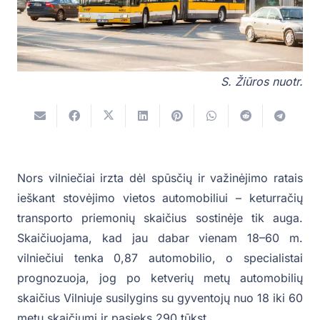
S. Žiūros nuotr.
Nors vilniečiai irzta dėl spūsčių ir važinėjimo ratais
ieškant stovėjimo vietos automobiliui – keturračių
transporto priemonių skaičius sostinėje tik auga.
Skaičiuojama, kad jau dabar vienam 18–60 m.
vilniečiui tenka 0,87 automobilio, o specialistai
prognozuoja, jog po ketverių metų automobilių
skaičius Vilniuje susilygins su gyventojų nuo 18 iki 60
metų skaičiumi ir pasieks 290 tūkst.