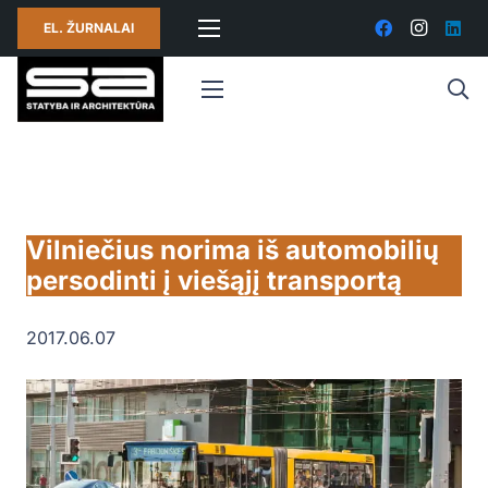
EL. ŽURNALAI
Vilniečius norima iš automobilių
persodinti į viešąjį transportą
2017.06.07