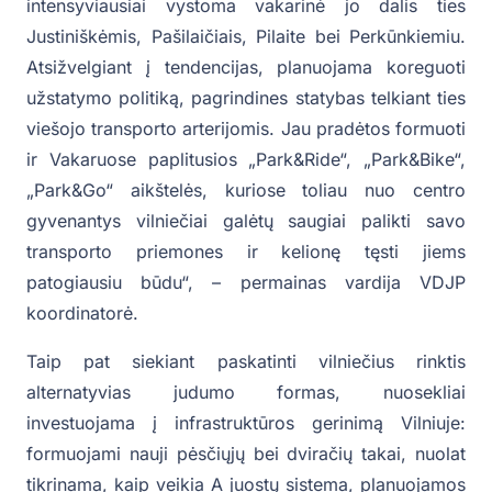
intensyviausiai vystoma vakarinė jo dalis ties
Justiniškėmis, Pašilaičiais, Pilaite bei Perkūnkiemiu.
Atsižvelgiant į tendencijas, planuojama koreguoti
užstatymo politiką, pagrindines statybas telkiant ties
viešojo transporto arterijomis. Jau pradėtos formuoti
ir Vakaruose paplitusios „Park&Ride“, „Park&Bike“,
„Park&Go“ aikštelės, kuriose toliau nuo centro
gyvenantys vilniečiai galėtų saugiai palikti savo
transporto priemones ir kelionę tęsti jiems
patogiausiu būdu“, – permainas vardija VDJP
koordinatorė.
Taip pat siekiant paskatinti vilniečius rinktis
alternatyvias judumo formas, nuosekliai
investuojama į infrastruktūros gerinimą Vilniuje:
formuojami nauji pėsčiųjų bei dviračių takai, nuolat
tikrinama, kaip veikia A juostų sistema, planuojamos