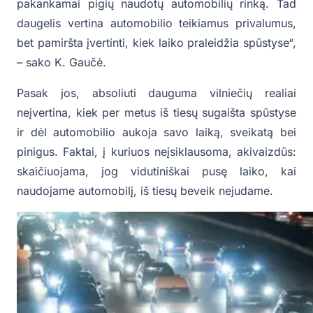
pakankamai pigių naudotų automobilių rinką. Tad
daugelis vertina automobilio teikiamus privalumus,
bet pamiršta įvertinti, kiek laiko praleidžia spūstyse“,
– sako K. Gaučė.
Pasak jos, absoliuti dauguma vilniečių realiai
neįvertina, kiek per metus iš tiesų sugaišta spūstyse
ir dėl automobilio aukoja savo laiką, sveikatą bei
pinigus. Faktai, į kuriuos neįsiklausoma, akivaizdūs:
skaičiuojama, jog vidutiniškai pusę laiko, kai
naudojame automobilį, iš tiesų beveik nejudame.