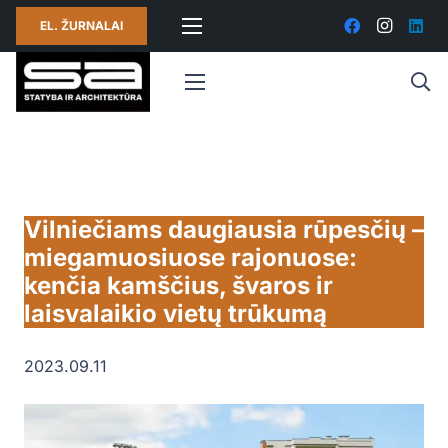
EL. ŽURNALAI
Vilniečiams daugiausia rūpesčių –
miegamuosiuose rajonuose:
kenčia kamščius, švaros ir
laisvalaikio vietų trūkumą
2023.09.11