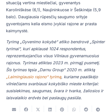
situaciją vertina miestiečiai, gyvenantys
Karoliniškėse (6,1), Naujininkuose ir Šeškinėje (5,9
balo). Daugiausia rūpesčių saugumo srityje
gyventojams kelia eismo įvykiai rajone ar prasta
kaimynystė.
Tyrimą „Gyvenimo kokybė“ atliko bendrovė „Spinter
tyrimai“, kuri apklausė 1024 respondentus,
reprezentuojančius visus Vilniaus gyvenamuosius
rajonus. Tyrimas atliktas 2023 m. pirmąjį pusmetį.
Šis tyrimas tęsia „Darnu Group“ 2020 m. atliktą
„Laimingiausio rajono“ tyrimą
, kuriame paaiškėjo
vilniečiams svarbiausi kokybiško mieste kriterijai:
susisiekimas, saugumas, švara ir tvarka, žaliosios ir
laisvalaikio erdvės bei paslaugų pasiūla.