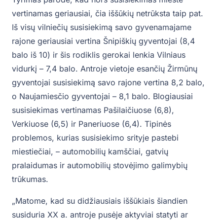
vertinamas geriausiai, čia iššūkių netrūksta taip pat.
Iš visų vilniečių susisiekimą savo gyvenamajame
rajone geriausiai vertina Šnipiškių gyventojai (8,4
balo iš 10) ir šis rodiklis gerokai lenkia Vilniaus
vidurkį – 7,4 balo. Antroje vietoje esančių Žirmūnų
gyventojai susisiekimą savo rajone vertina 8,2 balo,
o Naujamiesčio gyventojai – 8,1 balo. Blogiausiai
susisiekimas vertinamas Pašilaičiuose (6,8),
Verkiuose (6,5) ir Paneriuose (6,4). Tipinės
problemos, kurias susisiekimo srityje pastebi
miestiečiai, – automobilių kamščiai, gatvių
pralaidumas ir automobilių stovėjimo galimybių
trūkumas.
„Matome, kad su didžiausiais iššūkiais šiandien
susiduria XX a. antroje pusėje aktyviai statyti ar