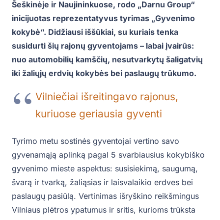
Šeškinėje ir Naujininkuose, rodo „Darnu Group“
inicijuotas reprezentatyvus tyrimas „Gyvenimo
kokybė“. Didžiausi iššūkiai, su kuriais tenka
susidurti šių rajonų gyventojams – labai įvairūs:
nuo automobilių kamščių, nesutvarkytų šaligatvių
iki žaliųjų erdvių kokybės bei paslaugų trūkumo.
Vilniečiai išreitingavo rajonus,
kuriuose geriausia gyventi
Tyrimo metu sostinės gyventojai vertino savo
gyvenamąją aplinką pagal 5 svarbiausius kokybiško
gyvenimo mieste aspektus: susisiekimą, saugumą,
švarą ir tvarką, žaliąsias ir laisvalaikio erdves bei
paslaugų pasiūlą. Vertinimas išryškino reikšmingus
Vilniaus plėtros ypatumus ir sritis, kurioms trūksta