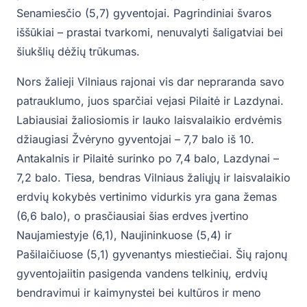
Senamiesčio (5,7) gyventojai. Pagrindiniai švaros
iššūkiai – prastai tvarkomi, nenuvalyti šaligatviai bei
šiukšlių dėžių trūkumas.
Nors žalieji Vilniaus rajonai vis dar nepraranda savo
patrauklumo, juos sparčiai vejasi Pilaitė ir Lazdynai.
Labiausiai žaliosiomis ir lauko laisvalaikio erdvėmis
džiaugiasi Žvėryno gyventojai – 7,7 balo iš 10.
Antakalnis ir Pilaitė surinko po 7,4 balo, Lazdynai –
7,2 balo. Tiesa, bendras Vilniaus žaliųjų ir laisvalaikio
erdvių kokybės vertinimo vidurkis yra gana žemas
(6,6 balo), o prasčiausiai šias erdves įvertino
Naujamiestyje (6,1), Naujininkuose (5,4) ir
Pašilaičiuose (5,1) gyvenantys miestiečiai. Šių rajonų
gyventojaiitin pasigenda vandens telkinių, erdvių
bendravimui ir kaimynystei bei kultūros ir meno