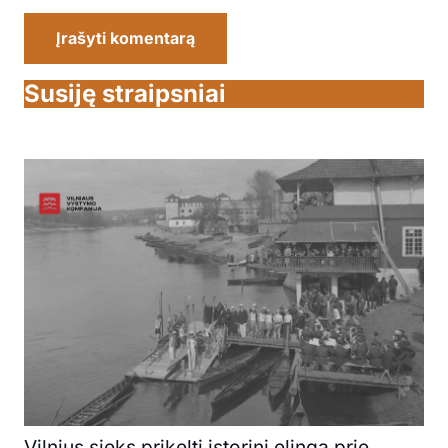
Įrašyti komentarą
Susiję straipsniai
Vilnius sieks prikelti istorinį elingą prie