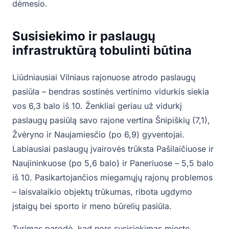
dėmesio.
Susisiekimo ir paslaugų
infrastruktūrą tobulinti būtina
Liūdniausiai Vilniaus rajonuose atrodo paslaugų
pasiūla – bendras sostinės vertinimo vidurkis siekia
vos 6,3 balo iš 10. Ženkliai geriau už vidurkį
paslaugų pasiūlą savo rajone vertina Šnipiškių (7,1),
Žvėryno ir Naujamiesčio (po 6,9) gyventojai.
Labiausiai paslaugų įvairovės trūksta Pašilaičiuose ir
Naujininkuose (po 5,6 balo) ir Paneriuose – 5,5 balo
iš 10. Pasikartojančios miegamųjų rajonų problemos
– laisvalaikio objektų trūkumas, ribota ugdymo
įstaigų bei sporto ir meno būrelių pasiūla.
Tyrimas parodė, kad nors susisiekimas mieste