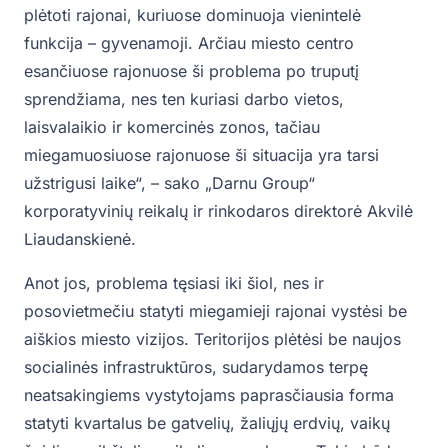
plėtoti rajonai, kuriuose dominuoja vienintelė
funkcija – gyvenamoji. Arčiau miesto centro
esančiuose rajonuose ši problema po truputį
sprendžiama, nes ten kuriasi darbo vietos,
laisvalaikio ir komercinės zonos, tačiau
miegamuosiuose rajonuose ši situacija yra tarsi
užstrigusi laike“, – sako „Darnu Group“
korporatyvinių reikalų ir rinkodaros direktorė Akvilė
Liaudanskienė.
Anot jos, problema tęsiasi iki šiol, nes ir
posovietmečiu statyti miegamieji rajonai vystėsi be
aiškios miesto vizijos. Teritorijos plėtėsi be naujos
socialinės infrastruktūros, sudarydamos terpę
neatsakingiems vystytojams paprasčiausia forma
statyti kvartalus be gatvelių, žaliųjų erdvių, vaikų