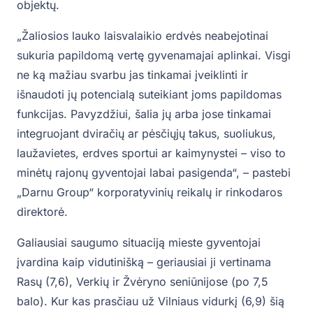
objektų.
„Žaliosios lauko laisvalaikio erdvės neabejotinai
sukuria papildomą vertę gyvenamajai aplinkai. Visgi
ne ką mažiau svarbu jas tinkamai įveiklinti ir
išnaudoti jų potencialą suteikiant joms papildomas
funkcijas. Pavyzdžiui, šalia jų arba jose tinkamai
integruojant dviračių ar pėsčiųjų takus, suoliukus,
laužavietes, erdves sportui ar kaimynystei – viso to
minėtų rajonų gyventojai labai pasigenda“, – pastebi
„Darnu Group“ korporatyvinių reikalų ir rinkodaros
direktorė.
Galiausiai saugumo situaciją mieste gyventojai
įvardina kaip vidutinišką – geriausiai ji vertinama
Rasų (7,6), Verkių ir Žvėryno seniūnijose (po 7,5
balo). Kur kas prasčiau už Vilniaus vidurkį (6,9) šią