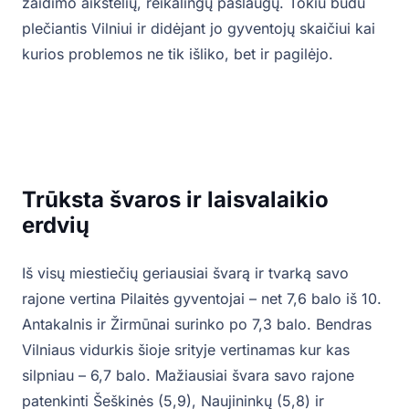
žaidimo aikštelių, reikalingų paslaugų. Tokiu būdu
plečiantis Vilniui ir didėjant jo gyventojų skaičiui kai
kurios problemos ne tik išliko, bet ir pagilėjo.
Trūksta švaros ir laisvalaikio
erdvių
Iš visų miestiečių geriausiai švarą ir tvarką savo
rajone vertina Pilaitės gyventojai – net 7,6 balo iš 10.
Antakalnis ir Žirmūnai surinko po 7,3 balo. Bendras
Vilniaus vidurkis šioje srityje vertinamas kur kas
silpniau – 6,7 balo. Mažiausiai švara savo rajone
patenkinti Šeškinės (5,9), Naujininkų (5,8) ir