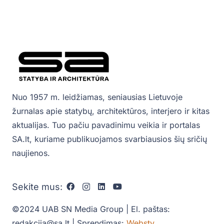
Nuo 1957 m. leidžiamas, seniausias Lietuvoje
žurnalas apie statybų, architektūros, interjero ir kitas
aktualijas. Tuo pačiu pavadinimu veikia ir portalas
SA.lt, kuriame publikuojamos svarbiausios šių sričių
naujienos.
Sekite mus:
©2024 UAB SN Media Group | El. paštas:
redakcija@sa.lt | Sprendimas:
Websty