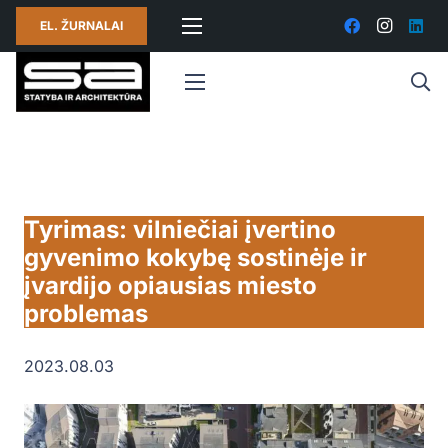
EL. ŽURNALAI
Tyrimas: vilniečiai įvertino
gyvenimo kokybę sostinėje ir
įvardijo opiausias miesto
problemas
2023.08.03