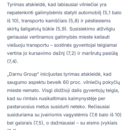
Tyrimas atskleidė, kad labiausiai vilniečiai yra
nepatenkinti galimybėmis statyti automobilį (5,1 balo
iš 10), transporto kamščiais (5,8) ir pėstiesiems
skirtų šaligatvių būkle (5,9). Susisiekimo atžvilgiu
geriausiai vertinamos galimybės mieste keliauti
viešuoju transportu – sostinės gyventojai teigiamai
vertina jo kursavimo dažnį (7,2) ir maršrutų pasiūlą
(7,4).
„Darnu Group“ inicijuotas tyrimas atskleidė, kad
saugumo aspektu beveik 60 proc. vilniečių pokyčių
mieste nemato. Visgi didžioji dalis gyventojų teigia,
kad su rimtais nusikaltimais kaimynystėje per
pastaruosius metus susidurti neteko. Rečiausiai
susiduriama su įvairiomis vagystėmis (7,6 balo iš 10)
bei gaisrais (7,5), o dažniausiai – su eismo įvykiais