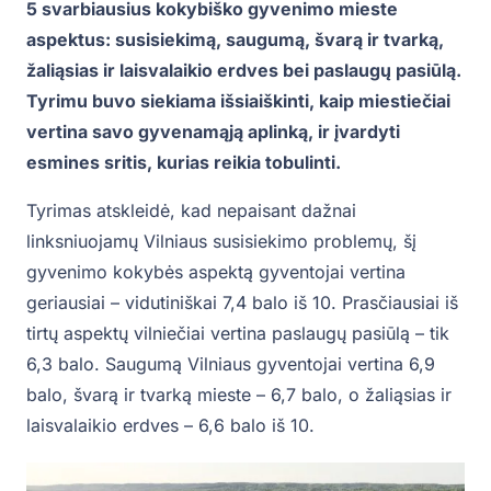
5 svarbiausius kokybiško gyvenimo mieste
aspektus: susisiekimą, saugumą, švarą ir tvarką,
žaliąsias ir laisvalaikio erdves bei paslaugų pasiūlą.
Tyrimu buvo siekiama išsiaiškinti, kaip miestiečiai
vertina savo gyvenamąją aplinką, ir įvardyti
esmines sritis, kurias reikia tobulinti.
Tyrimas atskleidė, kad nepaisant dažnai
linksniuojamų Vilniaus susisiekimo problemų, šį
gyvenimo kokybės aspektą gyventojai vertina
geriausiai – vidutiniškai 7,4 balo iš 10. Prasčiausiai iš
tirtų aspektų vilniečiai vertina paslaugų pasiūlą – tik
6,3 balo. Saugumą Vilniaus gyventojai vertina 6,9
balo, švarą ir tvarką mieste – 6,7 balo, o žaliąsias ir
laisvalaikio erdves – 6,6 balo iš 10.