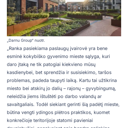
„Darnu Group“ nuotr.
„Ranka pasiekiama paslaugų įvairovė yra bene
esminė kokybiško gyvenimo mieste sąlyga, kuri
daro įtaką ne tik patogiai kiekvieno mūsų
kasdienybei, bet sprendžia ir susisiekimo, taršos
problemas, padeda taupyti laiką. Kartu tai užtikrina
miesto bei atskirų jo dalių – rajonų – gyvybingumą,
neleidžia jiems ištuštėti po darbo valandų ar
savaitgaliais. Todėl siekiant gerinti šią padėtį mieste,
būtina vengti ydingos plėtros praktikos, kuomet
konkrečioje teritorijoje statomi pavieniai