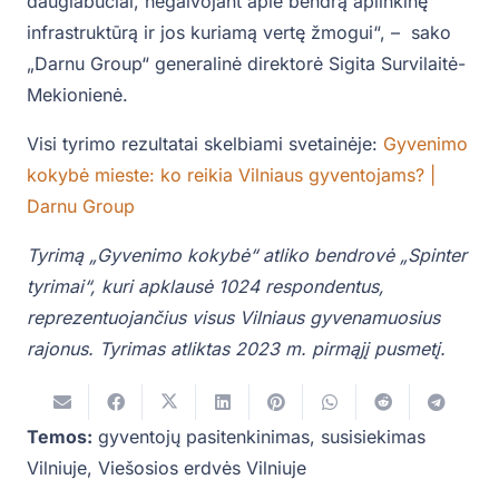
daugiabučiai, negalvojant apie bendrą aplinkinę
infrastruktūrą ir jos kuriamą vertę žmogui“, – sako
„Darnu Group“ generalinė direktorė Sigita Survilaitė-
Mekionienė.
Visi tyrimo rezultatai skelbiami svetainėje:
Gyvenimo
kokybė mieste: ko reikia Vilniaus gyventojams? |
Darnu Group
Tyrimą „Gyvenimo kokybė“ atliko bendrovė „Spinter
tyrimai“, kuri apklausė 1024 respondentus,
reprezentuojančius visus Vilniaus gyvenamuosius
rajonus. Tyrimas atliktas 2023 m. pirmąjį pusmetį.
Temos:
gyventojų pasitenkinimas
,
susisiekimas
Vilniuje
,
Viešosios erdvės Vilniuje