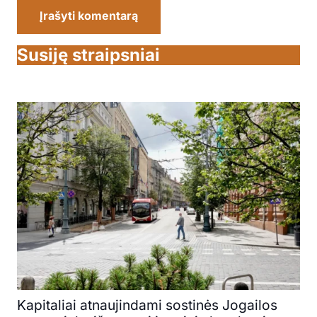
Įrašyti komentarą
Susiję straipsniai
Kapitaliai atnaujindami sostinės Jogailos