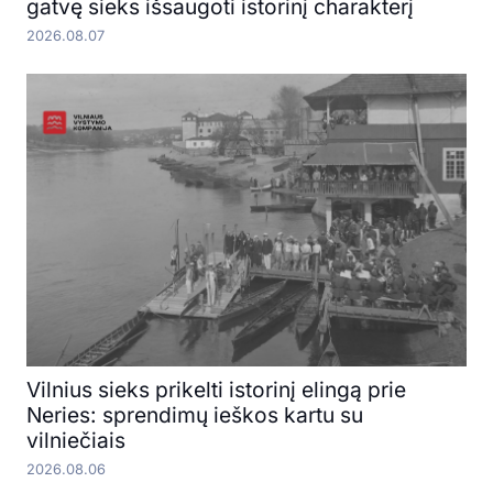
gatvę sieks išsaugoti istorinį charakterį
2026.08.07
Vilnius sieks prikelti istorinį elingą prie
Neries: sprendimų ieškos kartu su
vilniečiais
2026.08.06