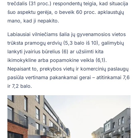
trečdalis (31 proc.) respondentų teigia, kad situacija
šuo aspektu gerėja, o beveik 60 proc. apklaustųjų
mano, kad ji nepakito.
Labiausiai vilniečiams šalia jų gyvenamosios vietos
trūksta pramogų erdvių (5,3 balo iš 10), galimybių
lankyti įvairius būrelius (6) ar užsiimti kita
ikimokykline arba popamokine veikla (6,1).
Nepaisant to, prekybos vietų ir komercinių paslaugų
pasiūla vertinama pakankamai gerai – atitinkamai 7,6
ir 7,2 balo.