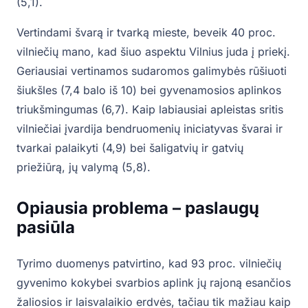
(5,1).
Vertindami švarą ir tvarką mieste, beveik 40 proc.
vilniečių mano, kad šiuo aspektu Vilnius juda į priekį.
Geriausiai vertinamos sudaromos galimybės rūšiuoti
šiukšles (7,4 balo iš 10) bei gyvenamosios aplinkos
triukšmingumas (6,7). Kaip labiausiai apleistas sritis
vilniečiai įvardija bendruomenių iniciatyvas švarai ir
tvarkai palaikyti (4,9) bei šaligatvių ir gatvių
priežiūrą, jų valymą (5,8).
Opiausia problema – paslaugų
pasiūla
Tyrimo duomenys patvirtino, kad 93 proc. vilniečių
gyvenimo kokybei svarbios aplink jų rajoną esančios
žaliosios ir laisvalaikio erdvės, tačiau tik mažiau kaip