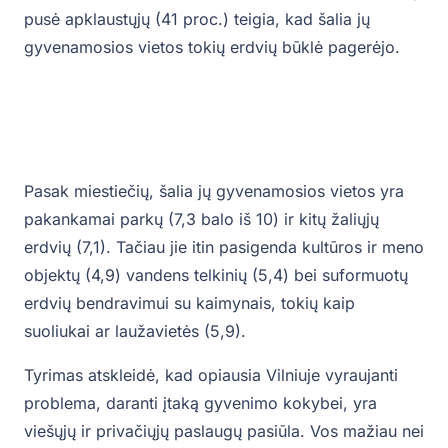
pusė apklaustųjų (41 proc.) teigia, kad šalia jų
gyvenamosios vietos tokių erdvių būklė pagerėjo.
Pasak miestiečių, šalia jų gyvenamosios vietos yra
pakankamai parkų (7,3 balo iš 10) ir kitų žaliųjų
erdvių (7,1). Tačiau jie itin pasigenda kultūros ir meno
objektų (4,9) vandens telkinių (5,4) bei suformuotų
erdvių bendravimui su kaimynais, tokių kaip
suoliukai ar laužavietės (5,9).
Tyrimas atskleidė, kad opiausia Vilniuje vyraujanti
problema, daranti įtaką gyvenimo kokybei, yra
viešųjų ir privačiųjų paslaugų pasiūla. Vos mažiau nei