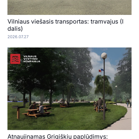
Vilniaus viešasis transportas: tramvajus (I
dalis)
2026.07.27
Atnaujinamas Grigiškių paplūdimys: