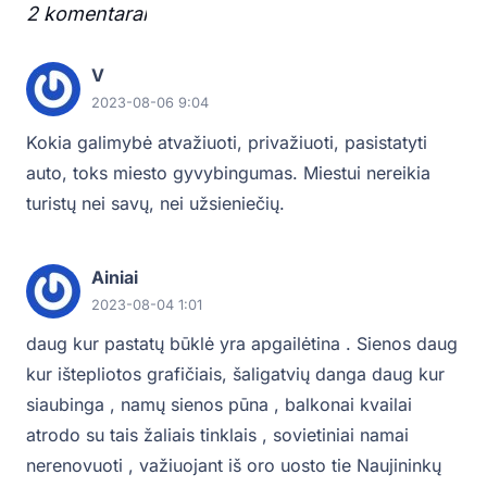
2
komentarai
.
V
2023-08-06 9:04
Kokia galimybė atvažiuoti, privažiuoti, pasistatyti
auto, toks miesto gyvybingumas. Miestui nereikia
turistų nei savų, nei užsieniečių.
Ainiai
2023-08-04 1:01
daug kur pastatų būklė yra apgailėtina . Sienos daug
kur ištepliotos grafičiais, šaligatvių danga daug kur
siaubinga , namų sienos pūna , balkonai kvailai
atrodo su tais žaliais tinklais , sovietiniai namai
nerenovuoti , važiuojant iš oro uosto tie Naujininkų