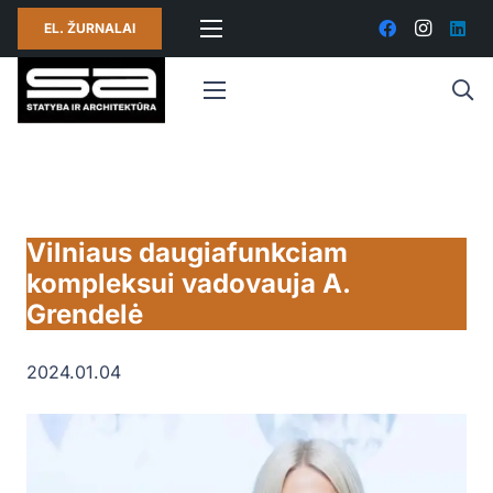
EL. ŽURNALAI
Vilniaus daugiafunkciam
kompleksui vadovauja A.
Grendelė
2024.01.04