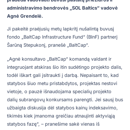
administravimo bendrovės „SOL Baltics“ vadovė
Agnė Grendelė.
Ji pakeitė praėjusių metų lapkritį nušalintą buvusį
fondo „BaltCap Infrastructure Fund“ (BInF) partnerį
Šarūną Stepukonį, pranešė „BaltCap“.
„Agnė konsultavo „BaltCap“ komandą valdant ir
integruojant atskiras šio itin sudėtingo projekto dalis,
todėl iškart gali įsitraukti į darbą. Nepaisant to, kad
statybos šiuo metu pristabdytos, projektas nestovi
vietoje, o pauzė išnaudojama specialių projekto
dalių subrangovų konkursams parengti. Jei sausį bus
užbaigta diskusija dėl statybos kainų indeksavimo,
tikimės kiek įmanoma greičiau atnaujinti aktyviąją
statybos fazę“, – pranešime sakė vienas iš