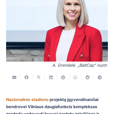
A. Grendelė. „BaltCap“ nuotr.
Nacionalinio stadiono
projektą įgyvendinančiai
bendrovei Vilniaus daugiafunkcis kompleksas
pradeda vadovauti buvusi pastatų priežiūros ir