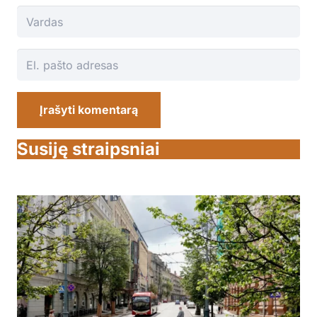
Įrašyti komentarą
Susiję straipsniai