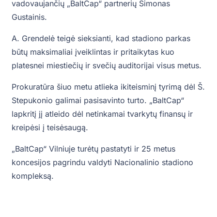
vadovaujančių „BaltCap“ partnerių Simonas
Gustainis.
A. Grendelė teigė sieksianti, kad stadiono parkas
būtų maksimaliai įveiklintas ir pritaikytas kuo
platesnei miestiečių ir svečių auditorijai visus metus.
Prokuratūra šiuo metu atlieka ikiteisminį tyrimą dėl Š.
Stepukonio galimai pasisavinto turto. „BaltCap“
lapkritį jį atleido dėl netinkamai tvarkytų finansų ir
kreipėsi į teisėsaugą.
„BaltCap“ Vilniuje turėtų pastatyti ir 25 metus
koncesijos pagrindu valdyti Nacionalinio stadiono
kompleksą.