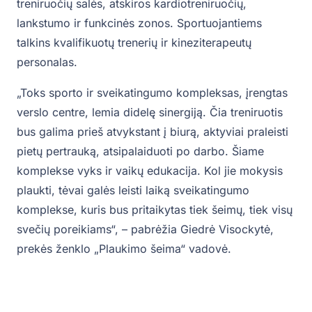
treniruočių salės, atskiros kardiotreniruočių,
lankstumo ir funkcinės zonos. Sportuojantiems
talkins kvalifikuotų trenerių ir kineziterapeutų
personalas.
„Toks sporto ir sveikatingumo kompleksas, įrengtas
verslo centre, lemia didelę sinergiją. Čia treniruotis
bus galima prieš atvykstant į biurą, aktyviai praleisti
pietų pertrauką, atsipalaiduoti po darbo. Šiame
komplekse vyks ir vaikų edukacija. Kol jie mokysis
plaukti, tėvai galės leisti laiką sveikatingumo
komplekse, kuris bus pritaikytas tiek šeimų, tiek visų
svečių poreikiams“, – pabrėžia Giedrė Visockytė,
prekės ženklo „Plaukimo šeima“ vadovė.