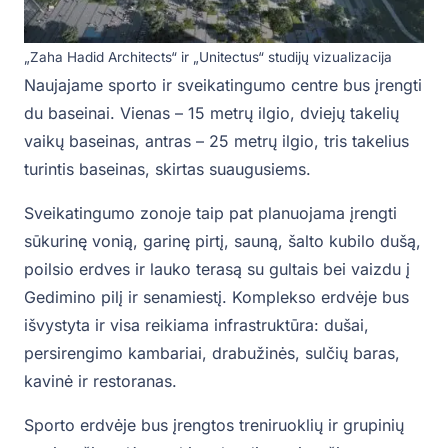
„Zaha Hadid Architects“ ir „Unitectus“ studijų vizualizacija
Naujajame sporto ir sveikatingumo centre bus įrengti
du baseinai. Vienas – 15 metrų ilgio, dviejų takelių
vaikų baseinas, antras – 25 metrų ilgio, tris takelius
turintis baseinas, skirtas suaugusiems.
Sveikatingumo zonoje taip pat planuojama įrengti
sūkurinę vonią, garinę pirtį, sauną, šalto kubilo dušą,
poilsio erdves ir lauko terasą su gultais bei vaizdu į
Gedimino pilį ir senamiestį. Komplekso erdvėje bus
išvystyta ir visa reikiama infrastruktūra: dušai,
persirengimo kambariai, drabužinės, sulčių baras,
kavinė ir restoranas.
Sporto erdvėje bus įrengtos treniruoklių ir grupinių