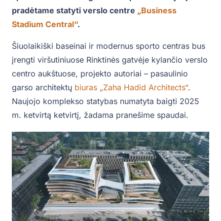
pradėtame statyti verslo centre
„Business
Stadium Central“
.
Šiuolaikiški baseinai ir modernus sporto centras bus
įrengti viršutiniuose Rinktinės gatvėje kylančio verslo
centro aukštuose, projekto autoriai – pasaulinio
garso architektų
biuras „Zaha Hadid Architects“
.
Naujojo komplekso statybas numatyta baigti 2025
m. ketvirtą ketvirtį, žadama pranešime spaudai.