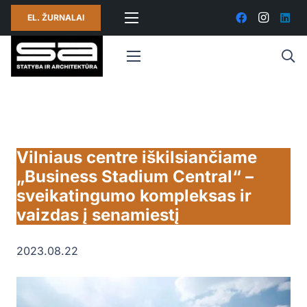
EL. ŽURNALAI
Vilniaus centre iškilsiančiame
„Business Stadium Central“ –
sveikatingumo kompleksas ir
vaizdas į senamiestį
2023.08.22