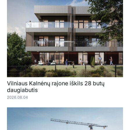
Vilniaus Kalnėnų rajone iškils 28 butų
daugiabutis
2026.08.04