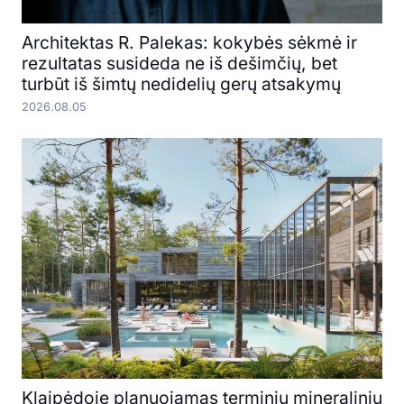
Architektas R. Palekas: kokybės sėkmė ir
rezultatas susideda ne iš dešimčių, bet
turbūt iš šimtų nedidelių gerų atsakymų
2026.08.05
Klaipėdoje planuojamas terminių mineralinių