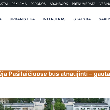
KTAI
REKLAMA
PARODOS
ARCHBOOK
PRENUMERATA
VEBIN
A
URBANISTIKA
INTERJERAS
STATYBA
SAVI 
ėja Pašilaičiuose bus atnaujinti – gaut