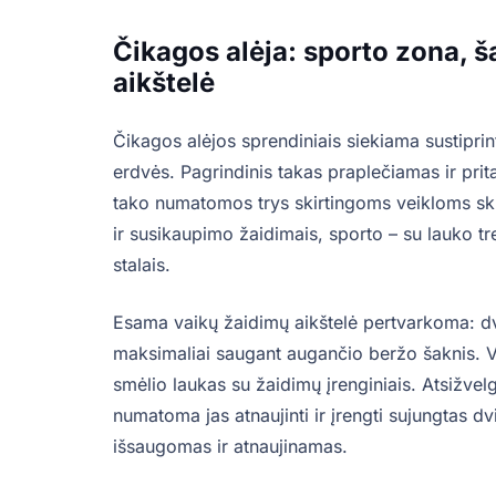
Čikagos alėja: sporto zona, š
aikštelė
Čikagos alėjos sprendiniais siekiama sustiprin
erdvės. Pagrindinis takas praplečiamas ir pri
tako numatomos trys skirtingoms veikloms skir
ir susikaupimo žaidimais, sporto – su lauko tre
stalais.
Esama vaikų žaidimų aikštelė pertvarkoma: d
maksimaliai saugant augančio beržo šaknis. V
smėlio laukas su žaidimų įrenginiais. Atsižvel
numatoma jas atnaujinti ir įrengti sujungtas 
išsaugomas ir atnaujinamas.