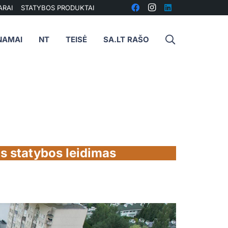
ARAI
STATYBOS PRODUKTAI
NAMAI
NT
TEISĖ
SA.LT RAŠO
as statybos leidimas