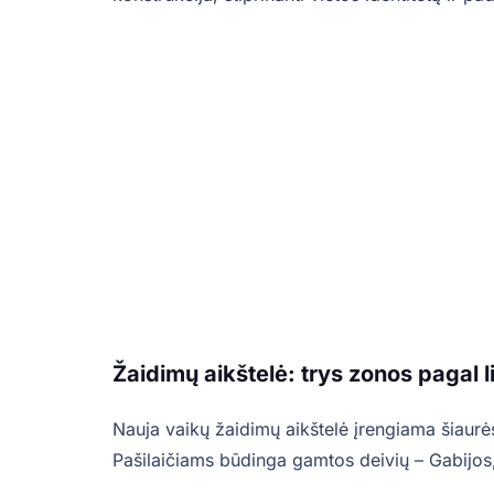
Žaidimų aikštelė: trys zonos pagal l
Nauja vaikų žaidimų aikštelė įrengiama šiaurė
Pašilaičiams būdinga gamtos deivių – Gabijos