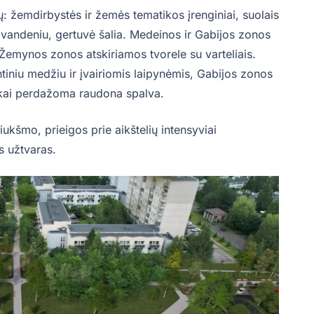
 žemdirbystės ir žemės tematikos įrenginiai, suolais
 vandeniu, gertuvė šalia. Medeinos ir Gabijos zonos
Žemynos zonos atskiriamos tvorele su varteliais.
iniu medžiu ir įvairiomis laipynėmis, Gabijos zonos
iškai perdažoma raudona spalva.
ukšmo, prieigos prie aikštelių intensyviai
s užtvaras.