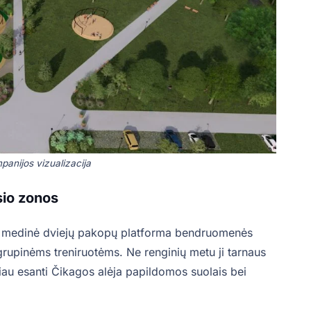
panijos vizualizacija
sio zonos
ama medinė dviejų pakopų platforma bendruomenės
upinėms treniruotėms. Ne renginių metu ji tarnaus
ščiau esanti Čikagos alėja papildomos suolais bei