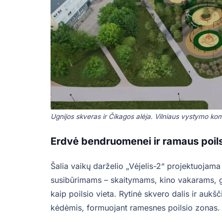
Ugnijos skveras ir Čikagos alėja. Vilniaus vystymo kom
Erdvė bendruomenei ir ramaus poil
Šalia vaikų darželio „Vėjelis-2“ projektuoj
susibūrimams – skaitymams, kino vakarams, gr
kaip poilsio vieta. Rytinė skvero dalis ir auk
kėdėmis, formuojant ramesnes poilsio zonas.