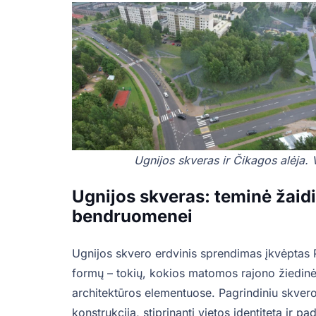
Ugnijos skveras ir Čikagos alėja. 
Ugnijos skveras: teminė žaidi
bendruomenei
Ugnijos skvero erdvinis sprendimas įkvėptas 
formų – tokių, kokios matomos rajono žiedinė
architektūros elementuose. Pagrindiniu skver
konstrukcija, stiprinanti vietos identitetą ir p