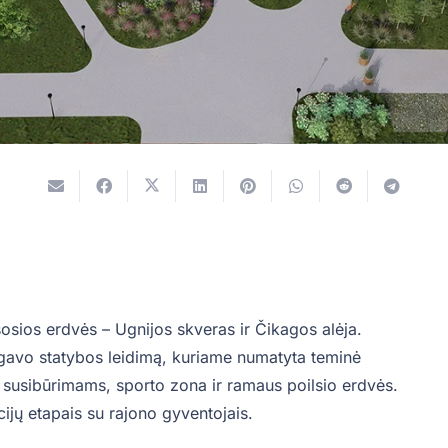
ešosios erdvės – Ugnijos skveras ir Čikagos alėja.
gavo statybos leidimą, kuriame numatyta teminė
susibūrimams, sporto zona ir ramaus poilsio erdvės.
jų etapais su rajono gyventojais.