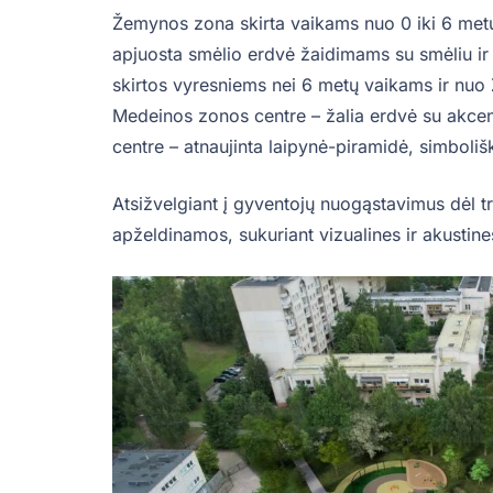
Žemynos zona skirta vaikams nuo 0 iki 6 metų:
apjuosta smėlio erdvė žaidimams su smėliu ir
skirtos vyresniems nei 6 metų vaikams ir nuo 
Medeinos zonos centre – žalia erdvė su akcent
centre – atnaujinta laipynė-piramidė, simbol
Atsižvelgiant į gyventojų nuogąstavimus dėl tri
apželdinamos, sukuriant vizualines ir akustine