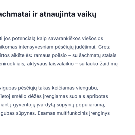
achmatai ir atnaujinta vaikų
ti jos potencialą kaip savarankiškos viešosios
taikomas intensyvesniam pėsčiųjų judėjimui. Greta
tos aikštelės: ramaus poilsio – su šachmatų stalais
niruokliais, aktyvaus laisvalaikio – su lauko žaidimų
vigubas pėsčiųjų takas keičiamas viengubu,
ietoj smėlio dėžės įrengiamas suolais apribotas
giant į gyventojų įvardytą sūpynių populiarumą,
dvigubas sūpynes. Esamas multifunkcinis įrenginys