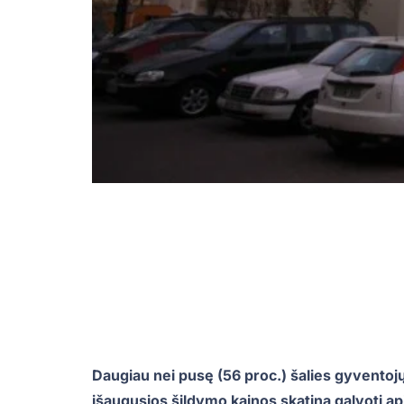
Daugiau nei pusę (56 proc.) šalies gyvento
išaugusios šildymo kainos skatina galvoti a