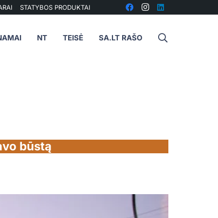
ARAI
STATYBOS PRODUKTAI
NAMAI
NT
TEISĖ
SA.LT RAŠO
avo būstą