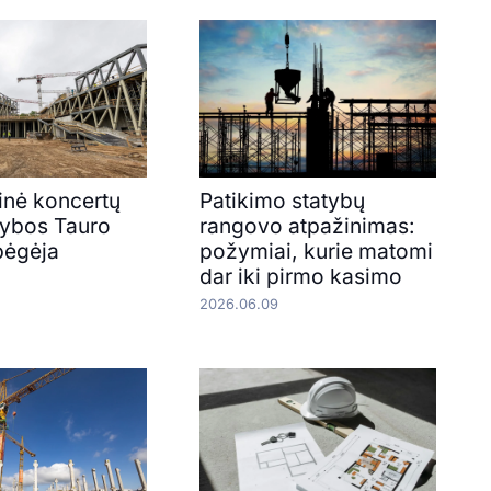
inė koncertų
Patikimo statybų
atybos Tauro
rangovo atpažinimas:
bėgėja
požymiai, kurie matomi
dar iki pirmo kasimo
2026.06.09