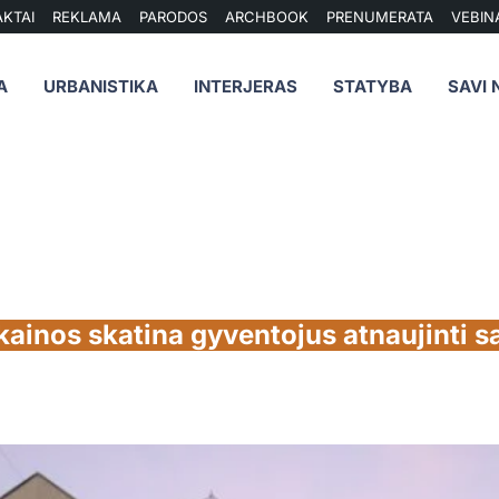
KTAI
REKLAMA
PARODOS
ARCHBOOK
PRENUMERATA
VEBIN
A
URBANISTIKA
INTERJERAS
STATYBA
SAVI 
kainos skatina gyventojus atnaujinti s