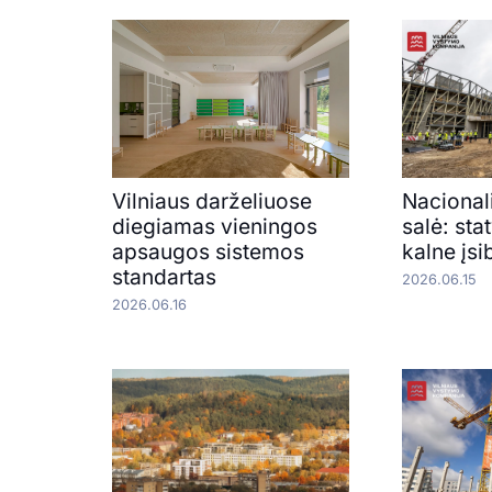
Vilniaus darželiuose
Nacional
diegiamas vieningos
salė: st
apsaugos sistemos
kalne įsi
standartas
2026.06.15
2026.06.16