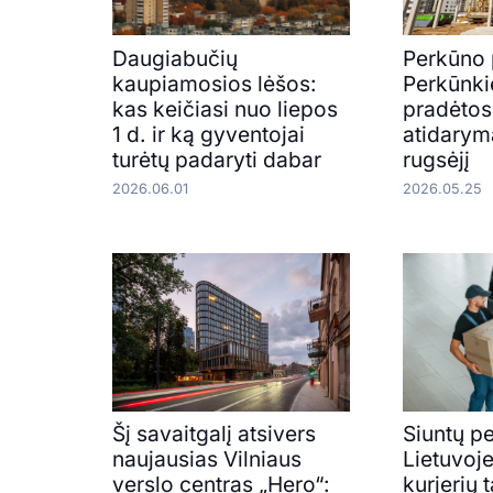
Daugiabučių
Perkūno 
kaupiamosios lėšos:
Perkūnki
kas keičiasi nuo liepos
pradėtos
1 d. ir ką gyventojai
atidarym
turėtų padaryti dabar
rugsėjį
2026.06.01
2026.05.25
Šį savaitgalį atsivers
Siuntų p
naujausias Vilniaus
Lietuvoje
verslo centras „Hero“:
kurjerių 