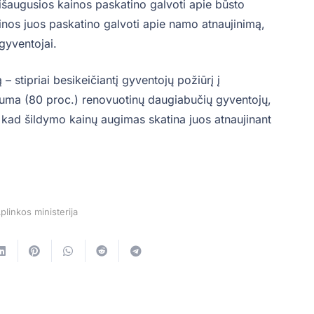
 išaugusios kainos paskatino galvoti apie būsto
ainos juos paskatino galvoti apie namo atnaujinimą,
 gyventojai.
– stipriai besikeičiantį gyventojų požiūrį į
auguma (80 proc.) renovuotinų daugiabučių gyventojų,
, kad šildymo kainų augimas skatina juos atnaujinant
Aplinkos ministerija