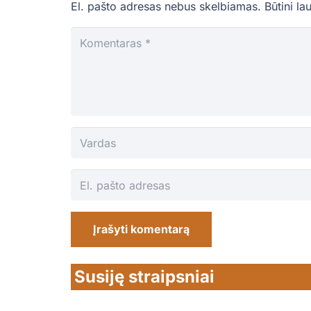
El. pašto adresas nebus skelbiamas.
Būtini la
Įrašyti komentarą
Susiję straipsniai