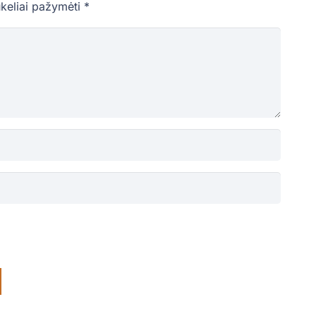
ukeliai pažymėti
*