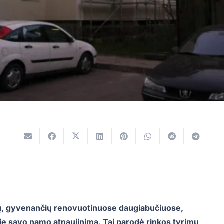
jų, gyvenančių renovuotinuose daugiabučiuose,
pie savo namo atnaujinimą. Tai parodė rinkos tyrimų