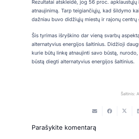
Rezultatai atskleidė, jog 56 proc. apklaustųjų
atnaujinimą. Tarp teigiančiųjų, kad šildymo k
dažniau buvo didžiųjų miestų ir rajonų centrų
Šis tyrimas išryškino dar vieną svarbų aspektą 
alternatyvius energijos šaltinius. Didžioji d
kurie būtų linkę atnaujinti savo būstą, nurodo
būstą diegti alternatyvius energijos šaltinius.
Šaltinis: 
Parašykite komentarą