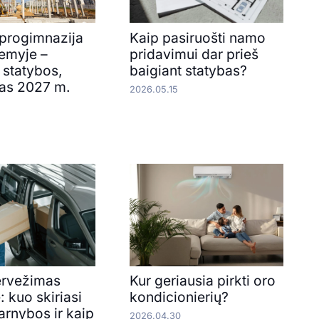
progimnazija
Kaip pasiruošti namo
emyje –
pridavimui dar prieš
 statybos,
baigiant statybas?
as 2027 m.
2026.05.15
ervežimas
Kur geriausia pirkti oro
: kuo skiriasi
kondicionierių?
tarnybos ir kaip
2026.04.30