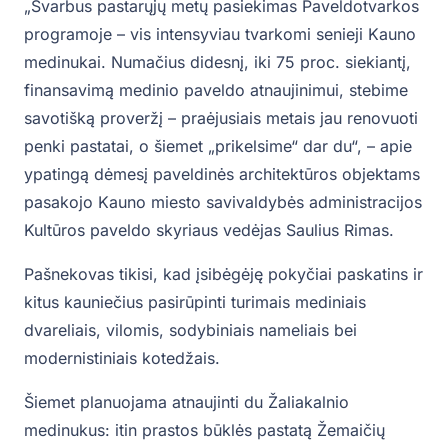
„Svarbus pastarųjų metų pasiekimas Paveldotvarkos
programoje – vis intensyviau tvarkomi senieji Kauno
medinukai. Numačius didesnį, iki 75 proc. siekiantį,
finansavimą medinio paveldo atnaujinimui, stebime
savotišką proveržį – praėjusiais metais jau renovuoti
penki pastatai, o šiemet „prikelsime“ dar du“, – apie
ypatingą dėmesį paveldinės architektūros objektams
pasakojo Kauno miesto savivaldybės administracijos
Kultūros paveldo skyriaus vedėjas Saulius Rimas.
Pašnekovas tikisi, kad įsibėgėję pokyčiai paskatins ir
kitus kauniečius pasirūpinti turimais mediniais
dvareliais, vilomis, sodybiniais nameliais bei
modernistiniais kotedžais.
Šiemet planuojama atnaujinti du Žaliakalnio
medinukus: itin prastos būklės pastatą Žemaičių