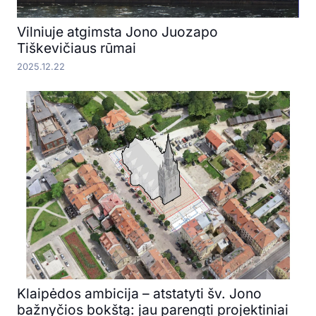
Vilniuje atgimsta Jono Juozapo
Tiškevičiaus rūmai
2025.12.22
Klaipėdos ambicija – atstatyti šv. Jono
bažnyčios bokštą: jau parengti projektiniai