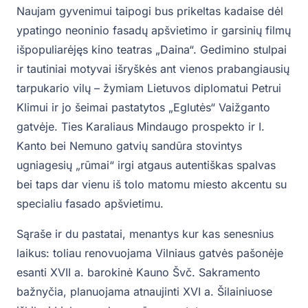
Naujam gyvenimui taipogi bus prikeltas kadaise dėl
ypatingo neoninio fasadų apšvietimo ir garsinių filmų
išpopuliarėjęs kino teatras „Daina“. Gedimino stulpai
ir tautiniai motyvai išryškės ant vienos prabangiausių
tarpukario vilų – žymiam Lietuvos diplomatui Petrui
Klimui ir jo šeimai pastatytos „Eglutės“ Vaižganto
gatvėje. Ties Karaliaus Mindaugo prospekto ir I.
Kanto bei Nemuno gatvių sandūra stovintys
ugniagesių „rūmai“ irgi atgaus autentiškas spalvas
bei taps dar vienu iš tolo matomu miesto akcentu su
specialiu fasado apšvietimu.
Sąraše ir du pastatai, menantys kur kas senesnius
laikus: toliau renovuojama Vilniaus gatvės pašonėje
esanti XVII a. barokinė Kauno Švč. Sakramento
bažnyčia, planuojama atnaujinti XVI a. Šilainiuose