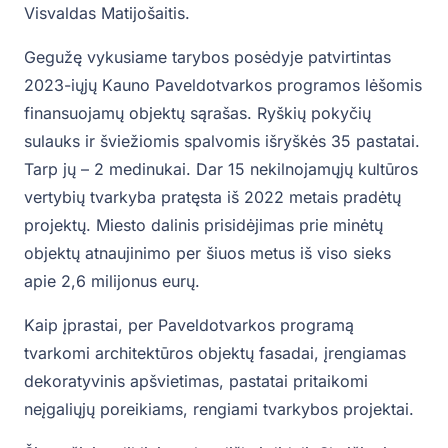
Visvaldas Matijošaitis.
Gegužę vykusiame tarybos posėdyje patvirtintas
2023-iųjų Kauno Paveldotvarkos programos lėšomis
finansuojamų objektų sąrašas. Ryškių pokyčių
sulauks ir šviežiomis spalvomis išryškės 35 pastatai.
Tarp jų – 2 medinukai. Dar 15 nekilnojamųjų kultūros
vertybių tvarkyba pratęsta iš 2022 metais pradėtų
projektų. Miesto dalinis prisidėjimas prie minėtų
objektų atnaujinimo per šiuos metus iš viso sieks
apie 2,6 milijonus eurų.
Kaip įprastai, per Paveldotvarkos programą
tvarkomi architektūros objektų fasadai, įrengiamas
dekoratyvinis apšvietimas, pastatai pritaikomi
neįgaliųjų poreikiams, rengiami tvarkybos projektai.