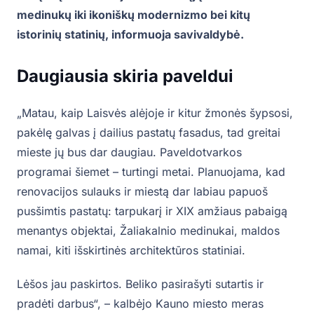
medinukų iki ikoniškų modernizmo bei kitų
istorinių statinių, informuoja savivaldybė.
Daugiausia skiria paveldui
„Matau, kaip Laisvės alėjoje ir kitur žmonės šypsosi,
pakėlę galvas į dailius pastatų fasadus, tad greitai
mieste jų bus dar daugiau. Paveldotvarkos
programai šiemet – turtingi metai. Planuojama, kad
renovacijos sulauks ir miestą dar labiau papuoš
pusšimtis pastatų: tarpukarį ir XIX amžiaus pabaigą
menantys objektai, Žaliakalnio medinukai, maldos
namai, kiti išskirtinės architektūros statiniai.
Lėšos jau paskirtos. Beliko pasirašyti sutartis ir
pradėti darbus“, – kalbėjo Kauno miesto meras