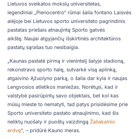
Lietuvos sveikatos mokslų universitetas,
legendiniai „Pienocentro“ rūmai šalia fontano Laisvės
alėjoje bei Lietuvos sporto universiteto pagrindinis
pastatas priešais atnaujintą Sporto gatvės
aikštę. Naujai atgyjančių išskirtinės architektūros
pastatų sąrašas tuo nesibaigia.
„Kaunas pastatė pirmą ir vienintelį šalyje stadioną,
rekonstravo sporto halę, sutvarkė visą aplinką,
atgaivino Ąžuolyno parką, o šalia dar kyla ir naujas
Lengvosios atletikos maniežas. Norėtųsi, kad ir
valstybė pasirūpintų savo objektais, bet kol kas
mūsų mieste to nematyti, tad patys prisidėsime prie
Sporto universiteto pastato atnaujinimo, kad šis
neliktų nuošaly ir puoštų vaizdingą
Žaliakalnio
erdvę
“, – pridūrė Kauno meras.