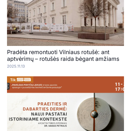
Pradėta remontuoti Vilniaus rotušė: ant
aptvėrimų – rotušės raida bėgant amžiams
2025.11.13