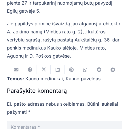
plente 27 ir tarpukarinį nuomojamų butų pavyzdį
Eglių gatvėje 5.
Jie papildys pirminę išvaizdą jau atgavusį architekto
A. Jokimo namą (Minties rato g. 2), į kultūros
vertybių sąrašą įrašytą pastatą Aukštaičių g. 36, dar
penkis medinukus Kauko alėjoje, Minties rato,
Aguonų ir D. Poškos gatvėse.
Temos:
Kauno medinukai
,
Kauno paveldas
Parašykite komentarą
El. pašto adresas nebus skelbiamas.
Būtini laukeliai
pažymėti
*