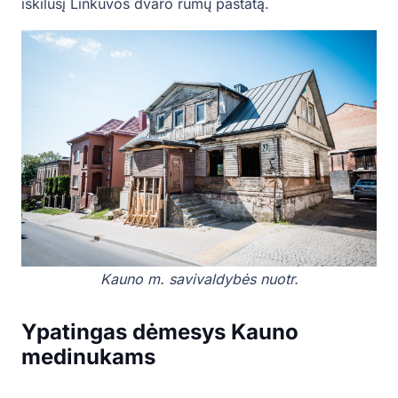
iškilusį Linkuvos dvaro rūmų pastatą.
Kauno m. savivaldybės nuotr.
Ypatingas dėmesys Kauno
medinukams