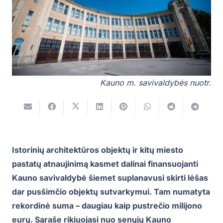
Kauno m. savivaldybės nuotr.
Istorinių architektūros objektų ir kitų miesto
pastatų atnaujinimą kasmet dalinai finansuojanti
Kauno savivaldybė šiemet suplanavusi skirti lėšas
dar pusšimčio objektų sutvarkymui. Tam numatyta
rekordinė suma – daugiau kaip pustrečio milijono
eurų. Sąraše rikiuojasi nuo senųjų Kauno