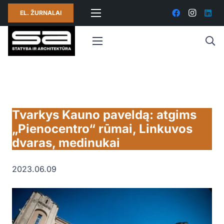
EL. ŽURNALAI
Tvarkys Kauno paveldą: atgims
„Pienocentro“ rūmai, Linkuvos
dvaras, medinukai
2023.06.09