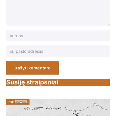
Įrašyti komentarą
Susiję straipsniai