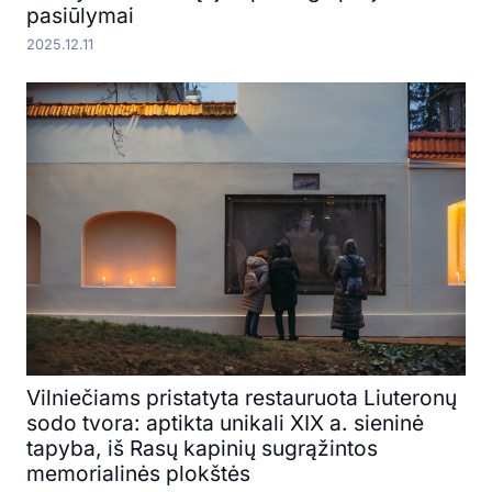
pasiūlymai
2025.12.11
Vilniečiams pristatyta restauruota Liuteronų
sodo tvora: aptikta unikali XIX a. sieninė
tapyba, iš Rasų kapinių sugrąžintos
memorialinės plokštės