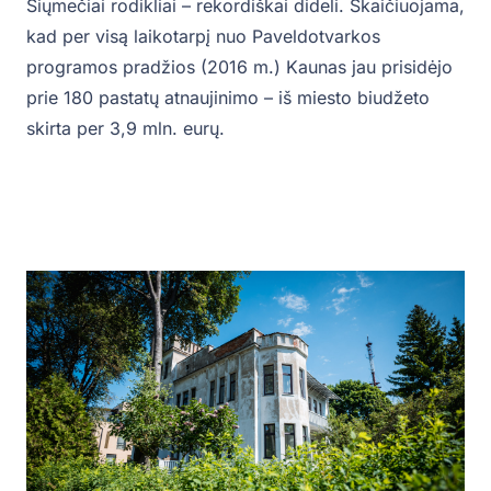
Šiųmečiai rodikliai – rekordiškai dideli. Skaičiuojama,
kad per visą laikotarpį nuo Paveldotvarkos
programos pradžios (2016 m.) Kaunas jau prisidėjo
prie 180 pastatų atnaujinimo – iš miesto biudžeto
skirta per 3,9 mln. eurų.