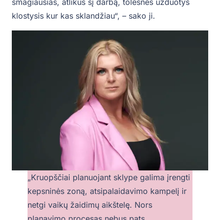
smagiausias, atlikus šį darbą, tolesnės užduotys
klostysis kur kas sklandžiau“, – sako ji.
„Kruopščiai planuojant sklype galima įrengti
kepsninės zoną, atsipalaidavimo kampelį ir
netgi vaikų žaidimų aikštelę. Nors
planavimo procesas nebus pats