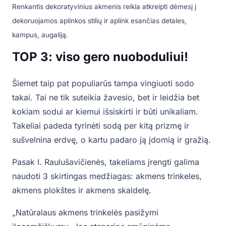
Renkantis dekoratyvinius akmenis reikia atkreipti dėmesį į
dekoruojamos aplinkos stilių ir aplink esančias detales,
kampus, augaliją.
TOP 3: viso gero nuoboduliui!
Šiemet taip pat populiarūs tampa vingiuoti sodo
takai. Tai ne tik suteikia žavesio, bet ir leidžia bet
kokiam sodui ar kiemui išsiskirti ir būti unikaliam.
Takeliai padeda tyrinėti sodą per kitą prizmę ir
sušvelnina erdvę, o kartu padaro ją įdomią ir gražią.
Pasak I. Raulušavičienės, takeliams įrengti galima
naudoti 3 skirtingas medžiagas: akmens trinkeles,
akmens plokštes ir akmens skaldelę.
„Natūralaus akmens trinkelės pasižymi