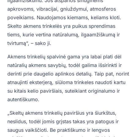
ilgaamžiškumu. Jos atsparios smūginėms
apkrovoms, vibracijai, gniuždymui, atmosferos
poveikiams. Naudojamos kiemams, keliams kloti.
Skelto akmens trinkelės yra puikus sprendimas
tiems, kurie vertina natūralumą, ilgaamžiškumą ir
tvirtumą“, – sako ji.
Akmens trinkelių spalvinė gama yra labai plati dėl
natūralių akmens savybių, todėl galima išsirinkti ir
derinti prie daugelio aplinkos detalių. Taip pat, norint
atnaujinti eksterjerą, siūloma trinkeles naudoti kartu
su kitais kelio paviršiais, suteikiant originalumo ir
autentiškumo.
„Skeltų akmens trinkelių paviršius yra šiurkštus,
neslidus, todėl jomis grįstas takas yra patogus ir
saugus vaikščioti. Be praktiškumo ir lengvos