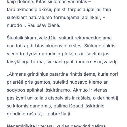
kaip dėlionė. Kitas siūlomas variantas –
tarp akmens plokščių palikti tarpus augalijai, taip
suteikiant natūralumo formuojamai aplinkai“, –
nurodo I. Raulušavičienė.
Šiuolaikiškam įvaizdžiui sukurti rekomenduojama
naudoti apdirbtas akmens plokštes. Siūlome rinktis
vienodo dydžio grindinio plokštes ir išdėlioti jas
taisyklinga forma, siekiant gauti modernesnį įvaizdį.
„Akmens grindinius patartina rinktis tiems, kurie nori
priartėti prie gamtos, suteikti nuosavo kiemo ar
sodybos aplinkai išskirtinumo. Akmuo ir vienas
pasižymi unikaliais atspalviais ir raštais, o derinant jį
su kitomis dangomis, galima išgauti išskirtinio
grindinio raštus“, – pabrėžia ji.
Nepamirškite ir terasų, kurias pagyvinti galima