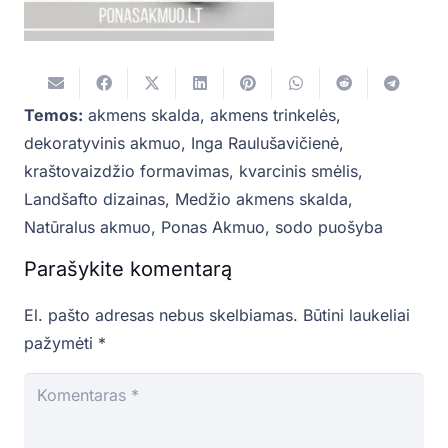
Temos:
akmens skalda
,
akmens trinkelės
,
dekoratyvinis akmuo
,
Inga Raulušavičienė
,
kraštovaizdžio formavimas
,
kvarcinis smėlis
,
Landšafto dizainas
,
Medžio akmens skalda
,
Natūralus akmuo
,
Ponas Akmuo
,
sodo puošyba
Parašykite komentarą
El. pašto adresas nebus skelbiamas.
Būtini laukeliai
pažymėti
*