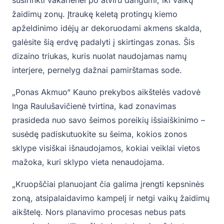
žaidimų zonų. Įtraukę keletą protingų kiemo
apželdinimo idėjų ar dekoruodami akmens skalda,
galėsite šią erdvę padalyti į skirtingas zonas. Šis
dizaino triukas, kuris nuolat naudojamas namų
interjere, pernelyg dažnai pamirštamas sode.
„Ponas Akmuo“ Kauno prekybos aikštelės vadovė
Inga Raulušavičienė tvirtina, kad zonavimas
prasideda nuo savo šeimos poreikių išsiaiškinimo –
susėdę padiskutuokite su šeima, kokios zonos
sklype visiškai išnaudojamos, kokiai veiklai vietos
mažoka, kuri sklypo vieta nenaudojama.
„Kruopščiai planuojant čia galima įrengti kepsninės
zoną, atsipalaidavimo kampelį ir netgi vaikų žaidimų
aikštelę. Nors planavimo procesas nebus pats