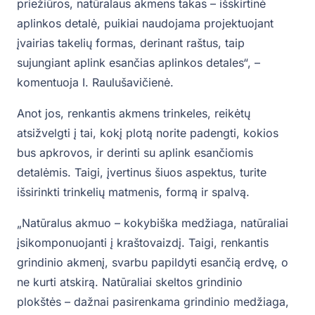
priežiūros, natūralaus akmens takas – išskirtinė
aplinkos detalė, puikiai naudojama projektuojant
įvairias takelių formas, derinant raštus, taip
sujungiant aplink esančias aplinkos detales“, –
komentuoja I. Raulušavičienė.
Anot jos, renkantis akmens trinkeles, reikėtų
atsižvelgti į tai, kokį plotą norite padengti, kokios
bus apkrovos, ir derinti su aplink esančiomis
detalėmis. Taigi, įvertinus šiuos aspektus, turite
išsirinkti trinkelių matmenis, formą ir spalvą.
„Natūralus akmuo – kokybiška medžiaga, natūraliai
įsikomponuojanti į kraštovaizdį. Taigi, renkantis
grindinio akmenį, svarbu papildyti esančią erdvę, o
ne kurti atskirą. Natūraliai skeltos grindinio
plokštės – dažnai pasirenkama grindinio medžiaga,