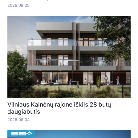
2026.08.05
Vilniaus Kalnėnų rajone iškils 28 butų
daugiabutis
2026.08.04