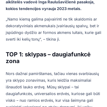
aikštelės vadovė Inga Raulušavičienė pasakoja,
kokios tendencijos vyrauja 2023 metais.
„Namo kiemą galima paįvairinti ne tik skaldomis ar
dekoratyviniais akmenukais įvairiausių spalvų, bet ir
įspūdingo dydžio ar formos akmens luitais, kurie gali
sverti iki kelių tonų“, – tikina ji.
TOP 1: sklypas – daugiafunkcė
zona
Nors dažnai pamirštamas, tačiau vienas svarbiausių
yra sklypo zonavimas, kuris leidžia maksimaliai
išnaudoti lauko erdvę. Mūsų sklypai – tai
daugiafunkcės, universalios erdvės, kuriose gali būti
visko – nuo ramios erdvės, kur visa šeimyna gali
susirinkti vakarienei po atviru dangumi, iki vaikų