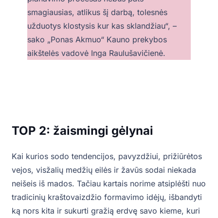
smagiausias, atlikus šį darbą, tolesnės
užduotys klostysis kur kas sklandžiau“, –
sako „Ponas Akmuo“ Kauno prekybos
aikštelės vadovė Inga Raulušavičienė.
TOP 2: žaismingi gėlynai
Kai kurios sodo tendencijos, pavyzdžiui, prižiūrėtos
vejos, visžalių medžių eilės ir žavūs sodai niekada
neišeis iš mados. Tačiau kartais norime atsiplėšti nuo
tradicinių kraštovaizdžio formavimo idėjų, išbandyti
ką nors kita ir sukurti gražią erdvę savo kieme, kuri