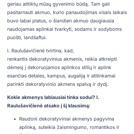
geriau atitiktų mūsų gyvenimo būdą. Tam gali
pasitarnauti akmuo, kurio panaudojimas visais laikais
buvo labai platus, o šiandien akmuo daugiausia
naudojamas aplinkai tvarkyti, sodams ir sodyboms
puošti, landšaftui.
I. Raulušavičienė tvirtina, kad,
renkantis dekoratyvinius akmenis, reikia atkreipti
dėmesį į dekoruojamos aplinkos stilių ir aplink
esančias detales, kampus, augaliją ir atitinkamai
parinkti dekoratyvinio akmens spalvą ir dydį.
Kokie akmenys labiausiai tinka sodui? I.
Raulušavičienė atsako į šį klausimą:
Raudoni dekoratyviniai akmenys pagyvina
aplinką, suteikia žaismingumo, romantikos ir