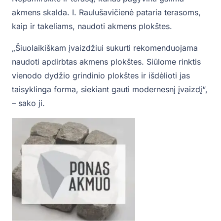
akmens skalda. I. Raulušavičienė pataria terasoms,
kaip ir takeliams, naudoti akmens plokštes.
„Šiuolaikiškam įvaizdžiui sukurti rekomenduojama
naudoti apdirbtas akmens plokštes. Siūlome rinktis
vienodo dydžio grindinio plokštes ir išdėlioti jas
taisyklinga forma, siekiant gauti modernesnį įvaizdį“,
– sako ji.