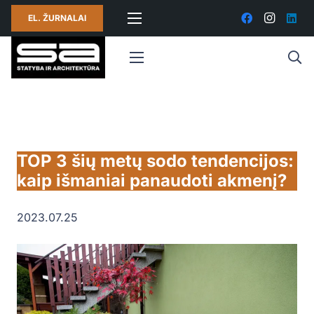
EL. ŽURNALAI
TOP 3 šių metų sodo tendencijos:
kaip išmaniai panaudoti akmenį?
2023.07.25