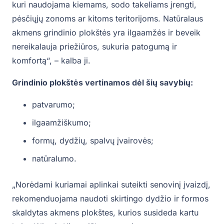
kuri naudojama kiemams, sodo takeliams įrengti,
pėsčiųjų zonoms ar kitoms teritorijoms. Natūralaus
akmens grindinio plokštės yra ilgaamžės ir beveik
nereikalauja priežiūros, sukuria patogumą ir
komfortą“, – kalba ji.
Grindinio plokštės vertinamos dėl šių savybių:
patvarumo;
ilgaamžiškumo;
formų, dydžių, spalvų įvairovės;
natūralumo.
„Norėdami kuriamai aplinkai suteikti senovinį įvaizdį,
rekomenduojama naudoti skirtingo dydžio ir formos
skaldytas akmens plokštes, kurios susideda kartu