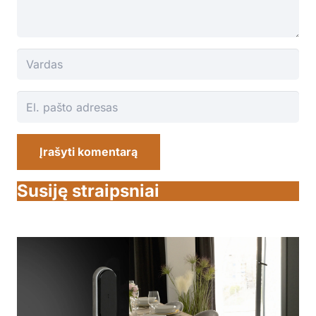
Įrašyti komentarą
Susiję straipsniai