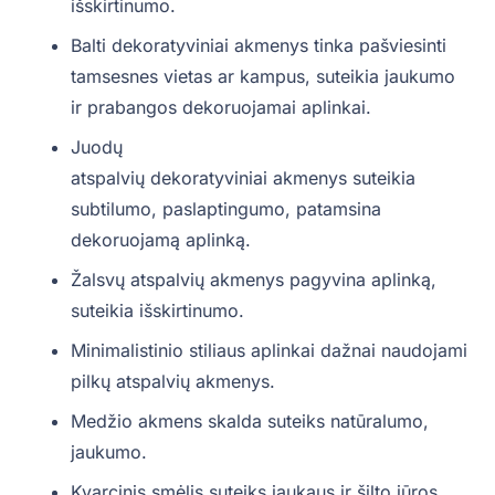
išskirtinumo.
Balti dekoratyviniai akmenys tinka pašviesinti
tamsesnes vietas ar kampus, suteikia jaukumo
ir prabangos dekoruojamai aplinkai.
Juodų
atspalvių dekoratyviniai akmenys suteikia
subtilumo, paslaptingumo, patamsina
dekoruojamą aplinką.
Žalsvų atspalvių akmenys pagyvina aplinką,
suteikia išskirtinumo.
Minimalistinio stiliaus aplinkai dažnai naudojami
pilkų atspalvių akmenys.
Medžio akmens skalda suteiks natūralumo,
jaukumo.
Kvarcinis smėlis suteiks jaukaus ir šilto jūros