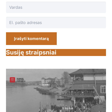
Įrašyti komentarą
Susiję straipsniai