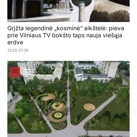
Grįžta legendinė „kosminė“ aikštelė: pieva
prie Vilniaus TV bokšto taps nauja viešąja
erdve
2026.07.09