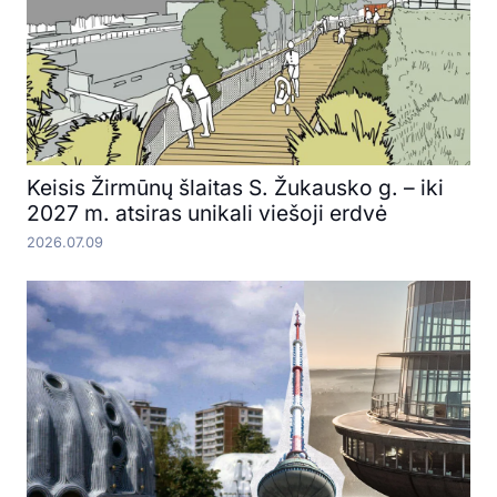
Keisis Žirmūnų šlaitas S. Žukausko g. – iki
2027 m. atsiras unikali viešoji erdvė
2026.07.09