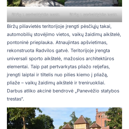
Biržų r. savivaldybės nuotr.
Biržų r. savivaldybės nuotr.
Biržų piliavietės teritorijoje įrengti pėsčiųjų takai,
automobilių stovėjimo vietos, vaikų žaidimų aikštelė,
pontoninė prieplauka. Atnaujintas apšvietimas,
rekonstruota Radvilos gatvė. Teritorijoje įrengta
universali sporto aikštelė, mažosios architektūros
elementai. Taip pat pertvarkytas pliažo reljefas,
įrengti laiptai ir tiltelis nuo pilies kiemo į pliažą,
pliaže – vaikų žaidimų aikštelė ir treniruokliai.
Darbus atliko akcinė bendrovė „Panevėžio statybos
trestas“.