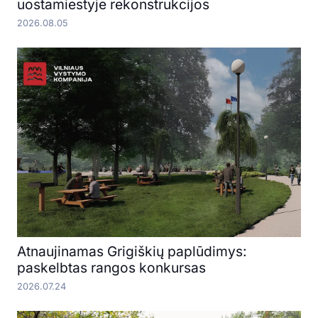
uostamiestyje rekonstrukcijos
2026.08.05
Atnaujinamas Grigiškių paplūdimys:
paskelbtas rangos konkursas
2026.07.24