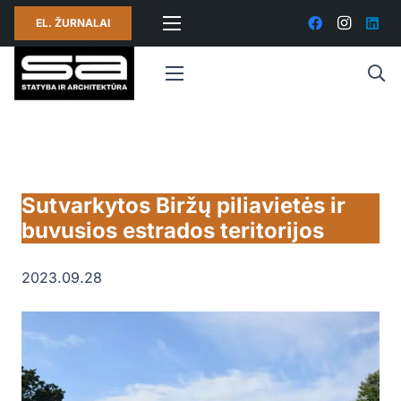
EL. ŽURNALAI
Sutvarkytos Biržų piliavietės ir
buvusios estrados teritorijos
2023.09.28