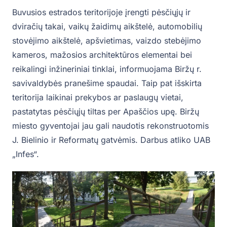
Buvusios estrados teritorijoje įrengti pėsčiųjų ir
dviračių takai, vaikų žaidimų aikštelė, automobilių
stovėjimo aikštelė, apšvietimas, vaizdo stebėjimo
kameros, mažosios architektūros elementai bei
reikalingi inžineriniai tinklai, informuojama Biržų r.
savivaldybės pranešime spaudai. Taip pat išskirta
teritorija laikinai prekybos ar paslaugų vietai,
pastatytas pėsčiųjų tiltas per Apaščios upę. Biržų
miesto gyventojai jau gali naudotis rekonstruotomis
J. Bielinio ir Reformatų gatvėmis. Darbus atliko UAB
„Infes“.