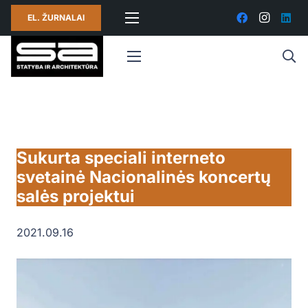
EL. ŽURNALAI
Sukurta speciali interneto
svetainė Nacionalinės koncertų
salės projektui
2021.09.16