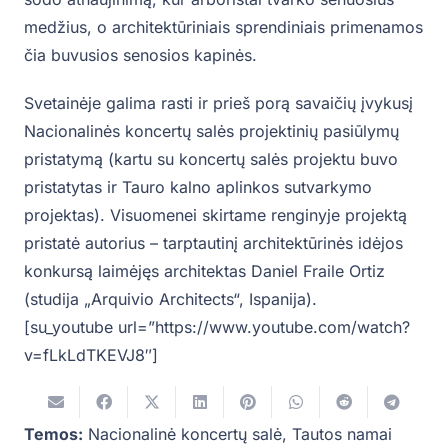
medžius, o architektūriniais sprendiniais primenamos
čia buvusios senosios kapinės.
Svetainėje galima rasti ir prieš porą savaičių įvykusį
Nacionalinės koncertų salės projektinių pasiūlymų
pristatymą (kartu su koncertų salės projektu buvo
pristatytas ir Tauro kalno aplinkos sutvarkymo
projektas). Visuomenei skirtame renginyje projektą
pristatė autorius – tarptautinį architektūrinės idėjos
konkursą laimėjęs architektas Daniel Fraile Ortiz
(studija „Arquivio Architects“, Ispanija).
[su_youtube url=”https://www.youtube.com/watch?
v=fLkLdTKEVJ8″]
Temos:
Nacionalinė koncertų salė
,
Tautos namai