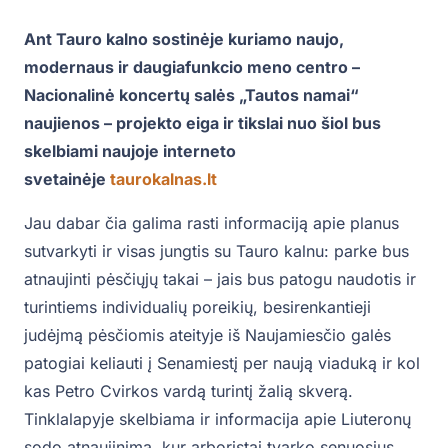
Ant Tauro kalno sostinėje kuriamo naujo,
modernaus ir daugiafunkcio meno centro –
Nacionalinė koncertų salės „Tautos namai“
naujienos – projekto eiga ir tikslai nuo šiol bus
skelbiami naujoje interneto
svetainėje
taurokalnas.lt
Jau dabar čia galima rasti informaciją apie planus
sutvarkyti ir visas jungtis su Tauro kalnu: parke bus
atnaujinti pėsčiųjų takai – jais bus patogu naudotis ir
turintiems individualių poreikių, besirenkantieji
judėjmą pėsčiomis ateityje iš Naujamiesčio galės
patogiai keliauti į Senamiestį per naują viaduką ir kol
kas Petro Cvirkos vardą turintį žalią skverą.
Tinklalapyje skelbiama ir informacija apie Liuteronų
sodo atnaujinimą, kur arboristai tvarko senuosius