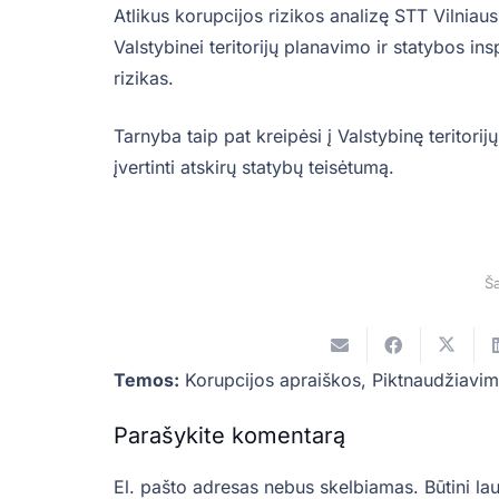
Atlikus korupcijos rizikos analizę STT Vilniaus
Valstybinei teritorijų planavimo ir statybos ins
rizikas.
Tarnyba taip pat kreipėsi į Valstybinę teritor
įvertinti atskirų statybų teisėtumą.
Ša
Temos:
Korupcijos apraiškos
,
Piktnaudžiavi
Parašykite komentarą
El. pašto adresas nebus skelbiamas.
Būtini la