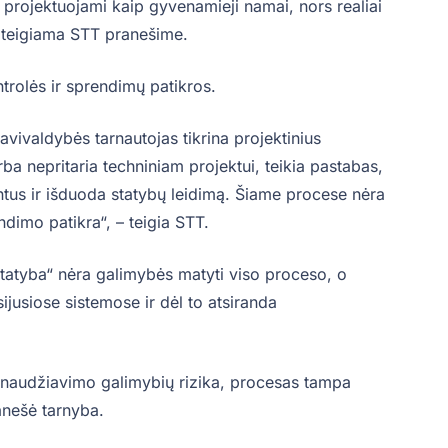
i projektuojami kaip gyvenamieji namai, nors realiai
 teigiama STT pranešime.
trolės ir sprendimų patikros.
savivaldybės tarnautojas tikrina projektinius
rba nepritaria techniniam projektui, teikia pastabas,
us ir išduoda statybų leidimą. Šiame procese nėra
dimo patikra“, – teigia STT.
tatyba“ nėra galimybės matyti viso proceso, o
ijusiose sistemose ir dėl to atsiranda
piktnaudžiavimo galimybių rizika, procesas tampa
ranešė tarnyba.