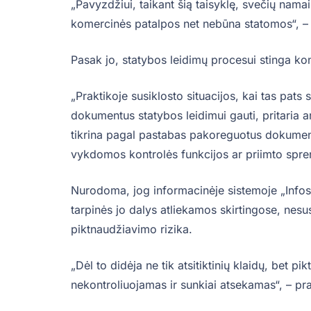
„Pavyzdžiui, taikant šią taisyklę, svečių nama
komercinės patalpos net nebūna statomos“, –
Pasak jo, statybos leidimų procesui stinga kon
„Praktikoje susiklosto situacijos, kai tas pats 
dokumentus statybos leidimui gauti, pritaria a
tikrina pagal pastabas pakoreguotus dokument
vykdomos kontrolės funkcijos ar priimto spren
Nurodoma, jog informacinėje sistemoje „Infos
tarpinės jo dalys atliekamos skirtingose, nesus
piktnaudžiavimo rizika.
„Dėl to didėja ne tik atsitiktinių klaidų, bet 
nekontroliuojamas ir sunkiai atsekamas“, – p