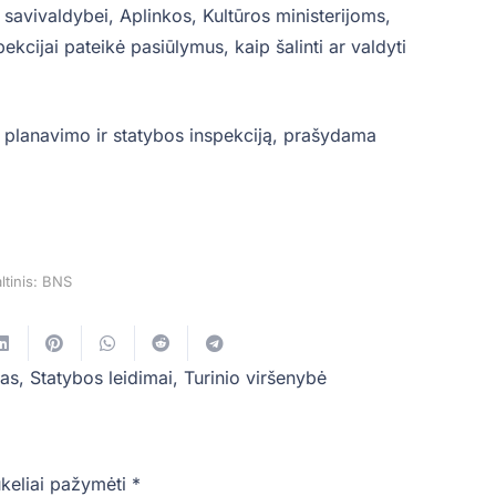
 savivaldybei, Aplinkos, Kultūros ministerijoms,
pekcijai pateikė pasiūlymus, kaip šalinti ar valdyti
ijų planavimo ir statybos inspekciją, prašydama
ltinis: BNS
mas
,
Statybos leidimai
,
Turinio viršenybė
ukeliai pažymėti
*