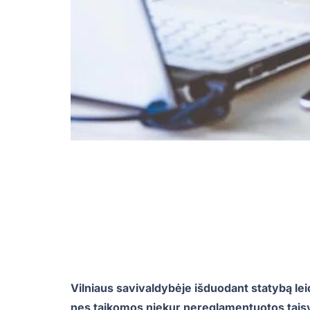
Vilniaus savivaldybėje išduodant statybą le
nes taikomos niekur nereglamentuotos taisykl