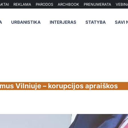
KTAI
REKLAMA
PARODOS
ARCHBOOK
PRENUMERATA
VEBIN
A
URBANISTIKA
INTERJERAS
STATYBA
SAVI 
mus Vilniuje – korupcijos apraiškos