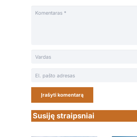
Įrašyti komentarą
Susiję straipsniai