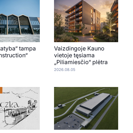
atyba“ tampa
Vaizdingoje Kauno
struction“
vietoje tęsiama
„Piliamiesčio“ plėtra
2026.08.05