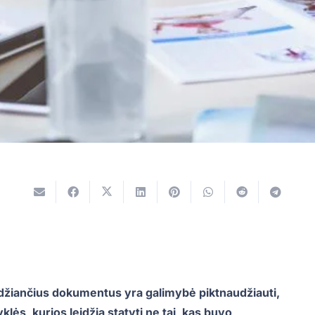
idžiančius dokumentus yra galimybė piktnaudžiauti,
ės, kurios leidžia statyti ne tai, kas buvo