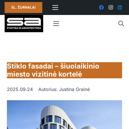
EL. ŽURNALAI
Stiklo fasadai – šiuolaikinio
miesto vizitinė kortelė
2025.09.24
Autorius:
Justina Grainė