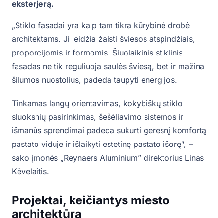
eksterjerą.
„Stiklo fasadai yra kaip tam tikra kūrybinė drobė
architektams. Ji leidžia žaisti šviesos atspindžiais,
proporcijomis ir formomis. Šiuolaikinis stiklinis
fasadas ne tik reguliuoja saulės šviesą, bet ir mažina
šilumos nuostolius, padeda taupyti energijos.
Tinkamas langų orientavimas, kokybiškų stiklo
sluoksnių pasirinkimas, šešėliavimo sistemos ir
išmanūs sprendimai padeda sukurti geresnį komfortą
pastato viduje ir išlaikyti estetinę pastato išorę“, –
sako įmonės „Reynaers Aluminium” direktorius Linas
Kėvelaitis.
Projektai, keičiantys miesto
architektūrą