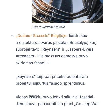
Quad Central Maltoje
„Quatuor Brussels“ Belgijoje.
Išskirtinės
architektūros tvarus pastatas Briuselyje, kurį
suprojektavo „Reynaers“ ir „Jaspers-Eyers
Architects“. Čia didžiulis dėmesys buvo
skiriamas fasadui.
„Reynaers“ taip pat pritaikė būtent šiam
projektui sukurtus fasado sprendinius.
Vienas iššūkių buvo lenkti stikliniai fasadai.
Jiems buvo panaudoti itin ploni „ConceptWall