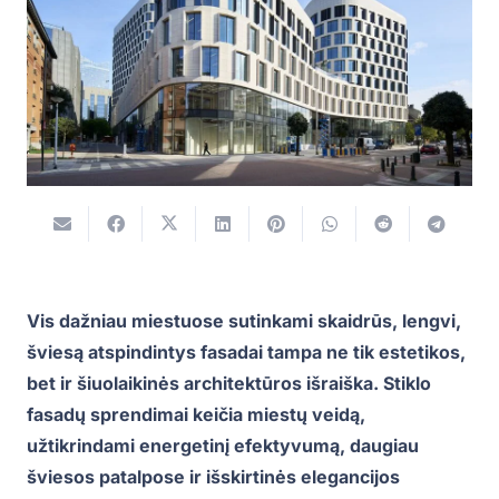
Vis dažniau miestuose sutinkami skaidrūs, lengvi,
šviesą atspindintys fasadai tampa ne tik estetikos,
bet ir šiuolaikinės architektūros išraiška. Stiklo
fasadų sprendimai keičia miestų veidą,
užtikrindami energetinį efektyvumą, daugiau
šviesos patalpose ir išskirtinės elegancijos