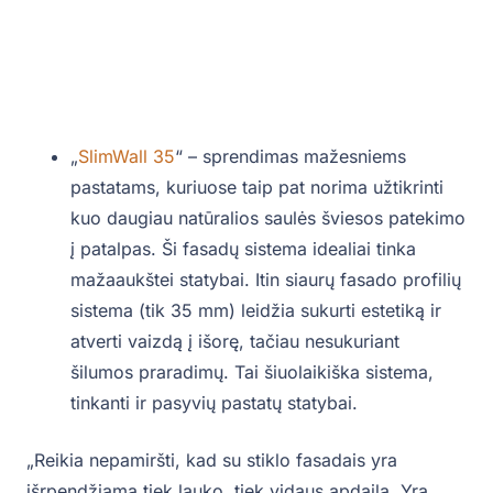
„
SlimWall 35
“ – sprendimas mažesniems
pastatams, kuriuose taip pat norima užtikrinti
kuo daugiau natūralios saulės šviesos patekimo
į patalpas. Ši fasadų sistema idealiai tinka
mažaaukštei statybai. Itin siaurų fasado profilių
sistema (tik 35 mm) leidžia sukurti estetiką ir
atverti vaizdą į išorę, tačiau nesukuriant
šilumos praradimų. Tai šiuolaikiška sistema,
tinkanti ir pasyvių pastatų statybai.
„Reikia nepamiršti, kad su stiklo fasadais yra
išrpendžiama tiek lauko, tiek vidaus apdaila. Yra