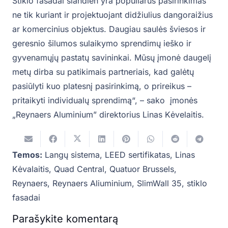
Stiklo fasadai šiandien yra populiarus pasirinkimas
ne tik kuriant ir projektuojant didžiulius dangoraižius
ar komercinius objektus. Daugiau saulės šviesos ir
geresnio šilumos sulaikymo sprendimų ieško ir
gyvenamųjų pastatų savininkai. Mūsų įmonė daugelį
metų dirba su patikimais partneriais, kad galėtų
pasiūlyti kuo platesnį pasirinkimą, o prireikus –
pritaikyti individualų sprendimą“, – sako įmonės
„Reynaers Aluminium” direktorius Linas Kėvelaitis.
Temos:
Langų sistema
,
LEED sertifikatas
,
Linas
Kėvalaitis
,
Quad Central
,
Quatuor Brussels
,
Reynaers
,
Reynaers Aliuminium
,
SlimWall 35
,
stiklo
fasadai
Parašykite komentarą