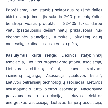
Pabrėžiama, kad statybų sektoriaus reikšmė šalies
ūkiui neabejotina – jis sukuria 7–10 procentų šalies
bendrojo vidaus produkto ir 83–105 tūkst. darbo
vietų (pastaruosius dešimt metų, priklausomai nuo
ekonominės situacijos), sumoka į biudžetą daug
mokesčių, skatina susijusių verslų plėtrą.
Pasiūlymus kartu rengė:
Lietuvos statybininkų
asociacija, Lietuvos projektavimo įmonių asociacija,
Lietuvos architektų rūmai, Lietuvos statybos
inžinierių sąjunga, Asociacija „Lietuvos keliai“,
Lietuvos betranšėjų technologijų asociacija, Lietuvos
nekilnojamojo turto plėtros asociacija, Nacionalinė
pasyvaus namo asociacija, Lietuvos elektros
energetikos asociacija, Lietuvos karjerų asociacija,