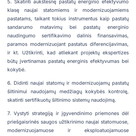
5. Skatinti aukštesnę pastatų energinio efektyvumo
klasę naujai statomiems ir modernizuojamiems
pastatams, taikant tokius instrumentus kaip pastatų
sandarumo matavimų bei pastatų energinio
naudingumo sertifikavimo dalinis finansavimas,
paramos modernizuojant pastatus diferencijavimas,
ir kt. Užtikrinti, kad atliekant projektų ekspertizes
būtų įvertinamas pastatų energinis efektyvumas bei
kokybė.
6. Didinti naujai statomų ir modernizuojamų pastatų
šiltinimui naudojamų medžiagų kokybės kontrolę,
skatinti sertifikuotų šiltinimo sistemų naudojimą.
7. Vystyti strategiją ir įgyvendinimo priemones dėl
priešgaisrinės saugos užtikrinimo naujai statomuose,
modernizuojamuose ir eksploatuojamuose