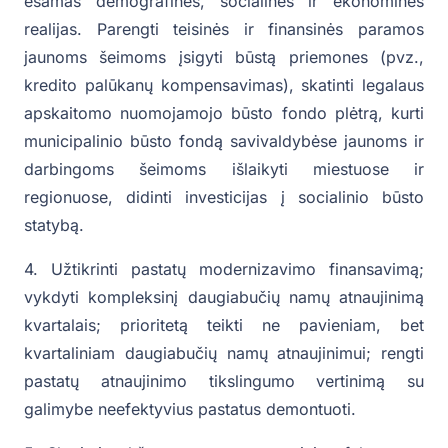
esamas demografines, socialines ir ekonomines
realijas. Parengti teisinės ir finansinės paramos
jaunoms šeimoms įsigyti būstą priemones (pvz.,
kredito palūkanų kompensavimas), skatinti legalaus
apskaitomo nuomojamojo būsto fondo plėtrą, kurti
municipalinio būsto fondą savivaldybėse jaunoms ir
darbingoms šeimoms išlaikyti miestuose ir
regionuose, didinti investicijas į socialinio būsto
statybą.
4. Užtikrinti pastatų modernizavimo finansavimą;
vykdyti kompleksinį daugiabučių namų atnaujinimą
kvartalais; prioritetą teikti ne pavieniam, bet
kvartaliniam daugiabučių namų atnaujinimui; rengti
pastatų atnaujinimo tikslingumo vertinimą su
galimybe neefektyvius pastatus demontuoti.