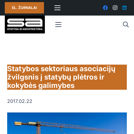
EL. ŽURNALAI
Statybos sektoriaus asociacijų
žvilgsnis į statybų plėtros ir
kokybės galimybes
2017.02.22