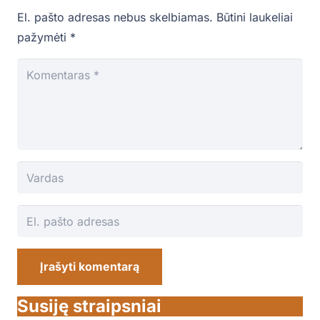
El. pašto adresas nebus skelbiamas.
Būtini laukeliai
pažymėti
*
Įrašyti komentarą
Susiję straipsniai