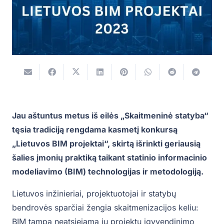
Jau aštuntus metus iš eilės „Skaitmeninė statyba“
tęsia tradiciją rengdama kasmetį konkursą
„Lietuvos BIM projektai“, skirtą išrinkti geriausią
šalies įmonių praktiką taikant statinio informacinio
modeliavimo (BIM) technologijas ir metodologiją.
Lietuvos inžinieriai, projektuotojai ir statybų
bendrovės sparčiai žengia skaitmenizacijos keliu:
BIM tampa neatsiejama jų projektų įgyvendinimo