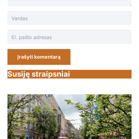
Įrašyti komentarą
Susiję straipsniai