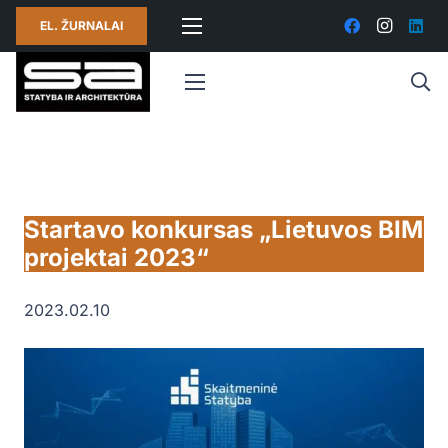
EL. ŽURNALAI
Startavo konkursas „Lietuvos BIM
projektai 2023“
2023.02.10