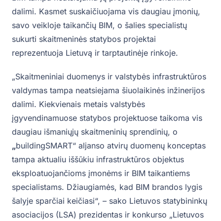
dalimi. Kasmet suskaičiuojama vis daugiau įmonių,
savo veikloje taikančių BIM, o šalies specialistų
sukurti skaitmeninės statybos projektai
reprezentuoja Lietuvą ir tarptautinėje rinkoje.
„Skaitmeniniai duomenys ir valstybės infrastruktūros
valdymas tampa neatsiejama šiuolaikinės inžinerijos
dalimi. Kiekvienais metais valstybės
įgyvendinamuose statybos projektuose taikoma vis
daugiau išmaniųjų skaitmeninių sprendinių, o
„
buildingSMART“ aljanso atvirų duomenų konceptas
tampa aktualiu iššūkiu infrastruktūros objektus
eksploatuojančioms įmonėms ir BIM taikantiems
specialistams. Džiaugiamės, kad BIM brandos lygis
šalyje sparčiai keičiasi“, – sako Lietuvos statybininkų
asociacijos (LSA) prezidentas ir konkurso „Lietuvos