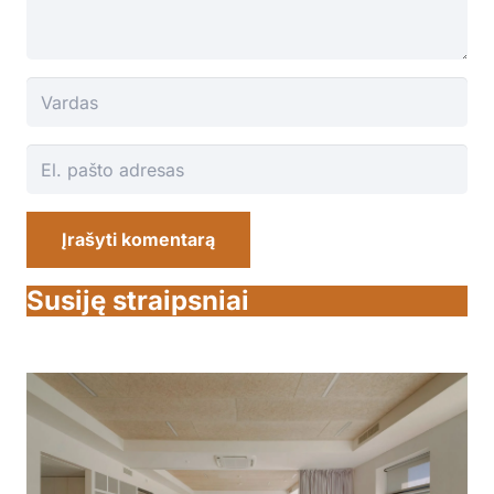
Įrašyti komentarą
Susiję straipsniai