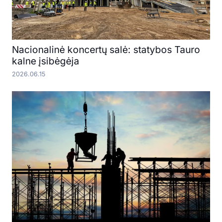
Nacionalinė koncertų salė: statybos Tauro
kalne įsibėgėja
2026.06.15