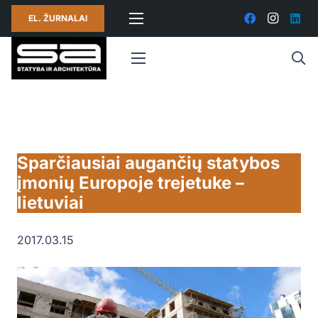
EL. ŽURNALAI
Sparčiausiai augančių statybos
įmonių Europoje trejetuke –
lietuviai
2017.03.15