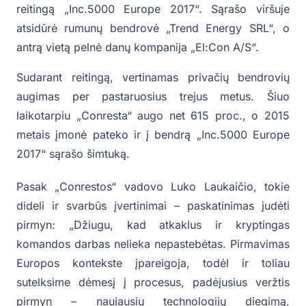
reitingą „Inc.5000 Europe 2017“. Sąrašo viršuje
atsidūrė rumunų bendrovė „Trend Energy SRL“, o
antrą vietą pelnė danų kompanija „El:Con A/S“.
Sudarant reitingą, vertinamas privačių bendrovių
augimas per pastaruosius trejus metus. Šiuo
laikotarpiu „Conresta“ augo net 615 proc., o 2015
metais įmonė pateko ir į bendrą „Inc.5000 Europe
2017“ sąrašo šimtuką.
Pasak „Conrestos“ vadovo Luko Laukaičio, tokie
dideli ir svarbūs įvertinimai – paskatinimas judėti
pirmyn: „Džiugu, kad atkaklus ir kryptingas
komandos darbas nelieka nepastebėtas. Pirmavimas
Europos kontekste įpareigoja, todėl ir toliau
sutelksime dėmesį į procesus, padėjusius veržtis
pirmyn – naujausių technologijų diegimą,