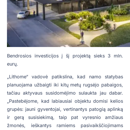
Bendrosios investicijos į šį projektą sieks 3 mln.
eurų.
„Lithome“ vadovė patikslina, kad namo statybas
planuojama užbaigti iki kitų metų rugsėjo pabaigos,
tačiau aktyvaus susidomėjimo sulaukta jau dabar.
„Pastebėjome, kad labiausiai objektu domisi kelios
grupės: jauni gyventojai, vertinantys patogią aplinką
ir gerą susisiekimą, taip pat vyresnio amžiaus
žmonės, ieškantys ramiems pasivaikščiojimams