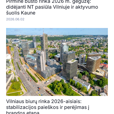
Pirminė būsto rinka 2026 m. gegužę:
didėjanti NT pasiūla Vilniuje ir aktyvumo
šuolis Kaune
2026.06.02
Vilniaus biurų rinka 2026-aisiais:
stabilizacijos paieškos ir perėjimas į
brandos etapą