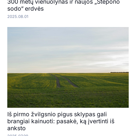
300 metų vienuolynas ir naujos „Stepono
sodo“ erdvės
2025.08.01
Iš pirmo žvilgsnio pigus sklypas gali
brangiai kainuoti: pasakė, ką įvertinti iš
anksto