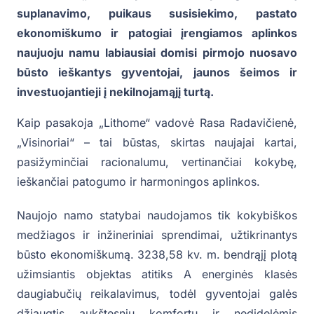
suplanavimo, puikaus susisiekimo, pastato
ekonomiškumo ir patogiai įrengiamos aplinkos
naujuoju namu labiausiai domisi pirmojo nuosavo
būsto ieškantys gyventojai, jaunos šeimos ir
investuojantieji į nekilnojamąjį turtą.
Kaip pasakoja „Lithome“ vadovė Rasa Radavičienė,
„Visinoriai“ – tai būstas, skirtas naujajai kartai,
pasižyminčiai racionalumu, vertinančiai kokybę,
ieškančiai patogumo ir harmoningos aplinkos.
Naujojo namo statybai naudojamos tik kokybiškos
medžiagos ir inžineriniai sprendimai, užtikrinantys
būsto ekonomiškumą. 3238,58 kv. m. bendrąjį plotą
užimsiantis objektas atitiks A energinės klasės
daugiabučių reikalavimus, todėl gyventojai galės
džiaugtis aukštesniu komfortu ir nedidelėmis