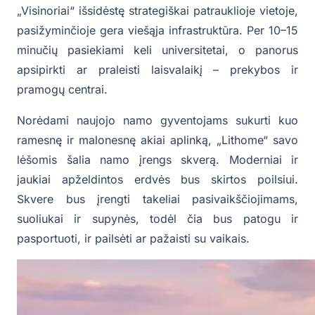
„Visinoriai“ išsidėstę strategiškai patrauklioje vietoje,
pasižyminčioje gera viešąja infrastruktūra. Per 10–15
minučių pasiekiami keli universitetai, o panorus
apsipirkti ar praleisti laisvalaikį – prekybos ir
pramogų centrai.
Norėdami naujojo namo gyventojams sukurti kuo
ramesnę ir malonesnę akiai aplinką, „Lithome“ savo
lėšomis šalia namo įrengs skverą. Moderniai ir
jaukiai apželdintos erdvės bus skirtos poilsiui.
Skvere bus įrengti takeliai pasivaikščiojimams,
suoliukai ir supynės, todėl čia bus patogu ir
pasportuoti, ir pailsėti ar pažaisti su vaikais.