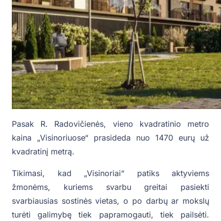
Pasak R. Radovičienės, vieno kvadratinio metro
kaina „Visinoriuose“ prasideda nuo 1470 eurų už
kvadratinį metrą.
Tikimasi, kad „Visinoriai“ patiks aktyviems
žmonėms, kuriems svarbu greitai pasiekti
svarbiausias sostinės vietas, o po darbų ar mokslų
turėti galimybę tiek papramogauti, tiek pailsėti.