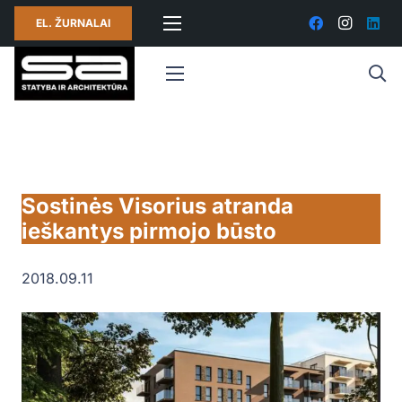
EL. ŽURNALAI
Sostinės Visorius atranda
ieškantys pirmojo būsto
2018.09.11