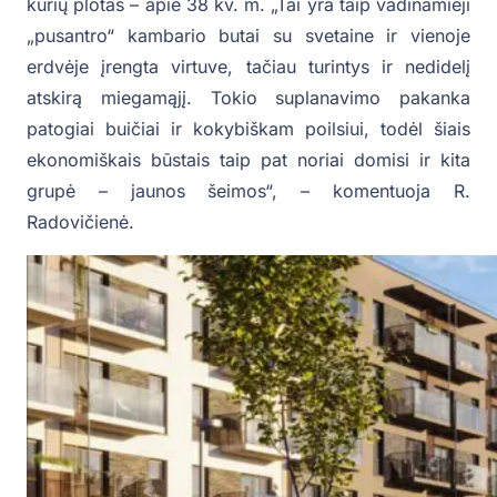
kurių plotas – apie 38 kv. m. „Tai yra taip vadinamieji
„pusantro“ kambario butai su svetaine ir vienoje
erdvėje įrengta virtuve, tačiau turintys ir nedidelį
atskirą miegamąjį. Tokio suplanavimo pakanka
patogiai buičiai ir kokybiškam poilsiui, todėl šiais
ekonomiškais būstais taip pat noriai domisi ir kita
grupė – jaunos šeimos“, – komentuoja R.
Radovičienė.