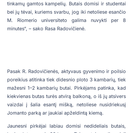
tinkamų gamtos kampelių. Butais domisi ir studentai
bei jų tėvai, kuriems svarbu, jog iki netoliese esančio
M. Riomerio universiteto galima nuvykti per 8
minutes“, – sako Rasa Radovičienė.
Pasak R. Radovičienės, aktyvaus gyvenimo ir poilsio
poreikius atitinka tiek didesnio ploto 3 kambarių, tiek
mažesni 1–2 kambarių butai. Pirkėjams patinka, kad
kiekvienas butas turės atvirą balkoną, o iš jų atsivers
vaizdai į šalia esantį mišką, netoliese nusidriekusį
Jomanto parką ar jaukiai apželdintą kiemą.
Jaunesni pirkėjai labiau domisi nedideliais butais,