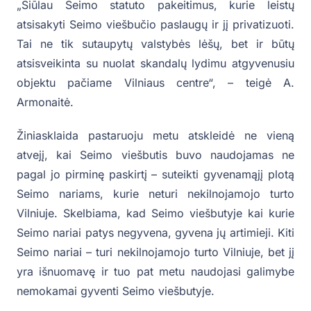
„Siūlau Seimo statuto pakeitimus, kurie leistų
atsisakyti Seimo viešbučio paslaugų ir jį privatizuoti.
Tai ne tik sutaupytų valstybės lėšų, bet ir būtų
atsisveikinta su nuolat skandalų lydimu atgyvenusiu
objektu pačiame Vilniaus centre“, – teigė A.
Armonaitė.
Žiniasklaida pastaruoju metu atskleidė ne vieną
atvejį, kai Seimo viešbutis buvo naudojamas ne
pagal jo pirminę paskirtį – suteikti gyvenamąjį plotą
Seimo nariams, kurie neturi nekilnojamojo turto
Vilniuje. Skelbiama, kad Seimo viešbutyje kai kurie
Seimo nariai patys negyvena, gyvena jų artimieji. Kiti
Seimo nariai – turi nekilnojamojo turto Vilniuje, bet jį
yra išnuomavę ir tuo pat metu naudojasi galimybe
nemokamai gyventi Seimo viešbutyje.