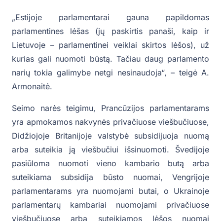
„Estijoje parlamentarai gauna papildomas
parlamentines lėšas (jų paskirtis panaši, kaip ir
Lietuvoje – parlamentinei veiklai skirtos lėšos), už
kurias gali nuomoti būstą. Tačiau daug parlamento
narių tokia galimybe netgi nesinaudoja“, – teigė A.
Armonaitė.
Seimo narės teigimu, Prancūzijos parlamentarams
yra apmokamos nakvynės privačiuose viešbučiuose,
Didžiojoje Britanijoje valstybė subsidijuoja nuomą
arba suteikia ją viešbučiui išsinuomoti. Švedijoje
pasiūloma nuomoti vieno kambario butą arba
suteikiama subsidija būsto nuomai, Vengrijoje
parlamentarams yra nuomojami butai, o Ukrainoje
parlamentarų kambariai nuomojami privačiuose
viešbučiuose arba suteikiamos lėšos nuomai