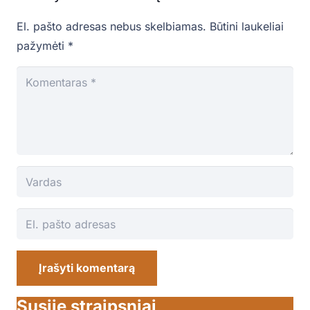
El. pašto adresas nebus skelbiamas.
Būtini laukeliai
pažymėti
*
Įrašyti komentarą
Susiję straipsniai