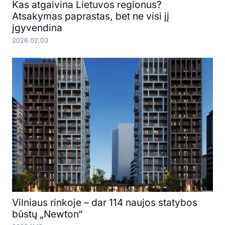
Kas atgaivina Lietuvos regionus?
Atsakymas paprastas, bet ne visi jį
įgyvendina
2026.02.03
Vilniaus rinkoje – dar 114 naujos statybos
būstų „Newton“