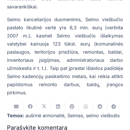
savarankiškai.
Seimo kanceliarijos duomenimis, Seimo viešbučio
pastato likutinė vertė yra 6,3 mln. eurų (vertinta
2007 m.), kasmet Seimo viešbučio išlaikymas
valstybei kainuoja 123 tūkst. eurų (komunalinės
paslaugos, teritorijos priežiūra, remontas, baldai,
inventoriaus įsigijimas, administratoriaus darbo
užmokestis ir t. t.). Taip pat įprastai išlaidos padidėja
Seimo kadencijų pasikeitimo metais, kai reikia atlikti
papildomus remonto darbus, baldų, įrangos
pirkimus.
Temos:
aušrinė armonaitė
,
Seimas
,
seimo viešbutis
Parašykite komentarą