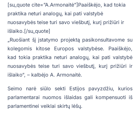
[su_quote cite=”A.Armonaitė”]Paaiškėjo, kad tokia
praktika neturi analogų, kai pati valstybė
nuosavybės teise turi savo viešbutį, kurį prižiūri ir
išlaiko.[/su_quote]
„Ruošiant šį įstatymo projektą pasikonsultavome su
kolegomis kitose Europos valstybėse. Paaiškėjo,
kad tokia praktika neturi analogų, kai pati valstybė
nuosavybės teise turi savo viešbutį, kurį prižiūri ir
išlaiko“, – kalbėjo A. Armonaitė.
Seimo narė siūlo sekti Estijos pavyzdžiu, kurios
parlamentarai nuomos išlaidas gali kompensuoti iš
parlamentinei veiklai skirtų lėšų.