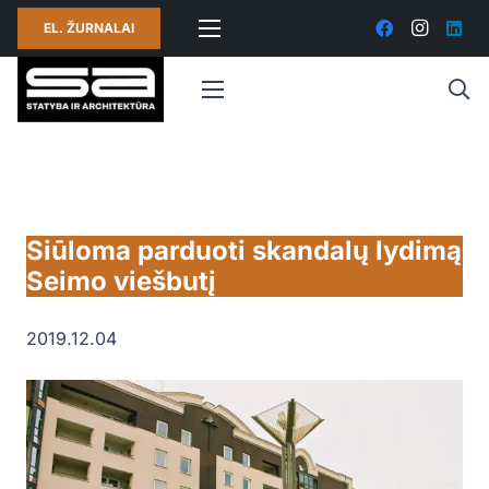
EL. ŽURNALAI
Siūloma parduoti skandalų lydimą
Seimo viešbutį
2019.12.04