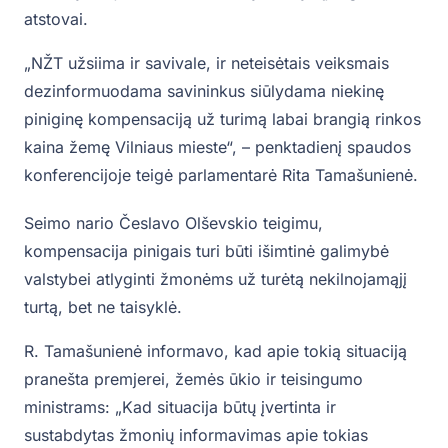
atstovai.
„NŽT užsiima ir savivale, ir neteisėtais veiksmais
dezinformuodama savininkus siūlydama niekinę
piniginę kompensaciją už turimą labai brangią rinkos
kaina žemę Vilniaus mieste“, – penktadienį spaudos
konferencijoje teigė parlamentarė Rita Tamašunienė.
Seimo nario Česlavo Olševskio teigimu,
kompensacija pinigais turi būti išimtinė galimybė
valstybei atlyginti žmonėms už turėtą nekilnojamąjį
turtą, bet ne taisyklė.
R. Tamašunienė informavo, kad apie tokią situaciją
pranešta premjerei, žemės ūkio ir teisingumo
ministrams: „Kad situacija būtų įvertinta ir
sustabdytas žmonių informavimas apie tokias