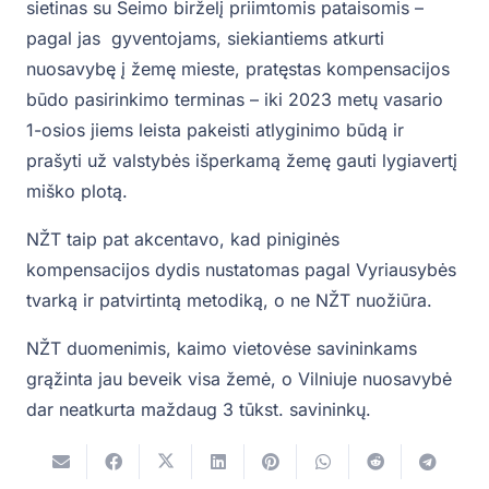
sietinas su Seimo birželį priimtomis pataisomis –
pagal jas gyventojams, siekiantiems atkurti
nuosavybę į žemę mieste, pratęstas kompensacijos
būdo pasirinkimo terminas – iki 2023 metų vasario
1-osios jiems leista pakeisti atlyginimo būdą ir
prašyti už valstybės išperkamą žemę gauti lygiavertį
miško plotą.
NŽT taip pat akcentavo, kad piniginės
kompensacijos dydis nustatomas pagal Vyriausybės
tvarką ir patvirtintą metodiką, o ne NŽT nuožiūra.
NŽT duomenimis, kaimo vietovėse savininkams
grąžinta jau beveik visa žemė, o Vilniuje nuosavybė
dar neatkurta maždaug 3 tūkst. savininkų.