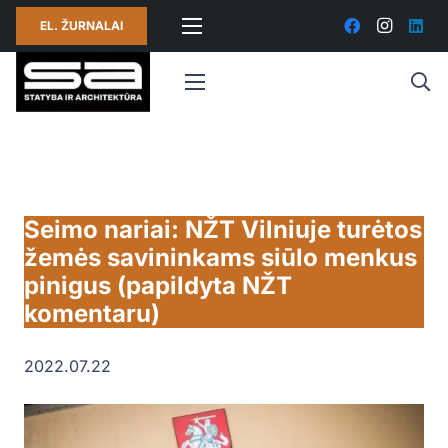
EL. ŽURNALAI
Seimo nariai: NŽT Vilniuje turėtos
žemės savininkams siūlo menkus
pinigus (papildyta NŽT
komentaru)
2022.07.22