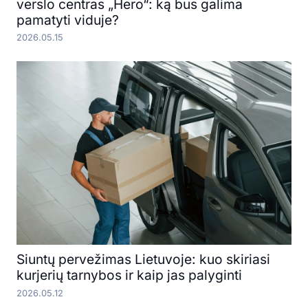
verslo centras „Hero“: ką bus galima
pamatyti viduje?
2026.05.15
Siuntų pervežimas Lietuvoje: kuo skiriasi
kurjerių tarnybos ir kaip jas palyginti
2026.05.12