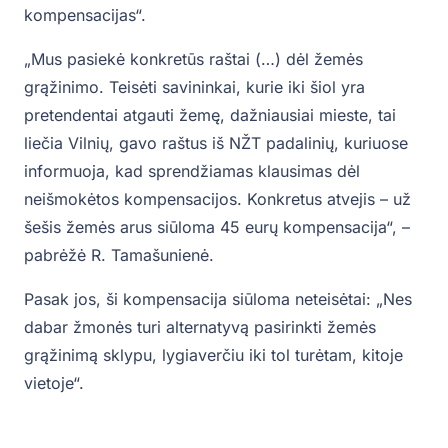
kompensacijas“.
„Mus pasiekė konkretūs raštai (…) dėl žemės
grąžinimo. Teisėti savininkai, kurie iki šiol yra
pretendentai atgauti žemę, dažniausiai mieste, tai
liečia Vilnių, gavo raštus iš NŽT padalinių, kuriuose
informuoja, kad sprendžiamas klausimas dėl
neišmokėtos kompensacijos. Konkretus atvejis – už
šešis žemės arus siūloma 45 eurų kompensacija“, –
pabrėžė R. Tamašunienė.
Pasak jos, ši kompensacija siūloma neteisėtai: „Nes
dabar žmonės turi alternatyvą pasirinkti žemės
grąžinimą sklypu, lygiaverčiu iki tol turėtam, kitoje
vietoje“.