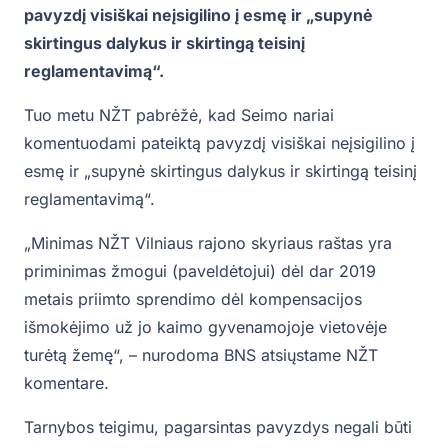
pavyzdį visiškai neįsigilino į esmę ir „supynė
skirtingus dalykus ir skirtingą teisinį
reglamentavimą“.
Tuo metu NŽT pabrėžė, kad Seimo nariai
komentuodami pateiktą pavyzdį visiškai neįsigilino į
esmę ir „supynė skirtingus dalykus ir skirtingą teisinį
reglamentavimą“.
„Minimas NŽT Vilniaus rajono skyriaus raštas yra
priminimas žmogui (paveldėtojui) dėl dar 2019
metais priimto sprendimo dėl kompensacijos
išmokėjimo už jo kaimo gyvenamojoje vietovėje
turėtą žemę“, – nurodoma BNS atsiųstame NŽT
komentare.
Tarnybos teigimu, pagarsintas pavyzdys negali būti