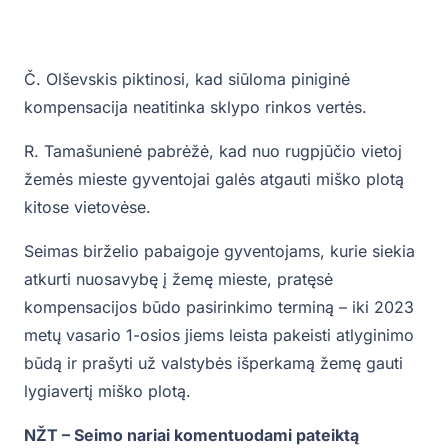
Č. Olševskis piktinosi, kad siūloma piniginė
kompensacija neatitinka sklypo rinkos vertės.
R. Tamašunienė pabrėžė, kad nuo rugpjūčio vietoj
žemės mieste gyventojai galės atgauti miško plotą
kitose vietovėse.
Seimas birželio pabaigoje gyventojams, kurie siekia
atkurti nuosavybę į žemę mieste, pratęsė
kompensacijos būdo pasirinkimo terminą – iki 2023
metų vasario 1-osios jiems leista pakeisti atlyginimo
būdą ir prašyti už valstybės išperkamą žemę gauti
lygiavertį miško plotą.
NŽT – Seimo nariai komentuodami pateiktą