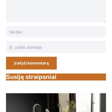
Įrašyti komentarą
Susiję straipsniai