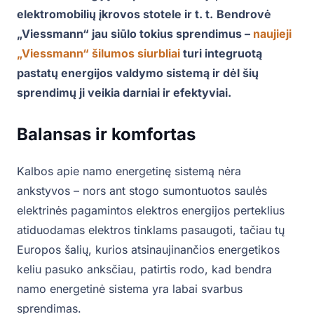
elektromobilių įkrovos stotele ir t. t.
Bendrovė
„Viessmann“ jau siūlo tokius sprendimus –
naujieji
„Viessmann“ šilumos siurbliai
turi integruotą
pastatų energijos valdymo sistemą ir dėl šių
sprendimų ji veikia darniai ir efektyviai.
Balansas ir komfortas
Kalbos apie namo energetinę sistemą nėra
ankstyvos – nors ant stogo sumontuotos saulės
elektrinės pagamintos elektros energijos perteklius
atiduodamas elektros tinklams pasaugoti, tačiau tų
Europos šalių, kurios atsinaujinančios energetikos
keliu pasuko anksčiau, patirtis rodo, kad bendra
namo energetinė sistema yra labai svarbus
sprendimas.