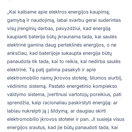
„Kai kalbame apie elektros energijos kaupimą,
gamybą ir naudojimą, labai svarbu gerai suderintas
visų įrenginių darbas, pavyzdžiui, kad energiją
kaupianti baterija būtų įkraunama tada, kai saulės
elektrinė gamina daug perteklinės energijos, o ne
anksčiau, kad baterijoje sukaupta energija būtų
panaudota tik tada, kai to reikia, kai nedirba saulės
elektrinė. Tą patį galima pasakyti ir apie
elektromobilio namų įkrovos stotelę, šilumos siurblį,
vėdinimo sistemą. Pastato energetinio komplekso
valdymo sistema, įvertinusi vartotojų poreikius, pati
sprendžia, kaip racionaliau paskirstyti energiją: ar
labiau nukreipti ją į šildymą, ar daugiau skirti
elektromobilio įkrovos stotelei ir pan. Ji susieja visus
energijos srautus, kad jie būtų panaudoti tada, kai