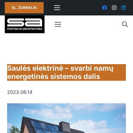
EL. ŽURNALAI
Saulės elektrinė – svarbi namų
energetinės sistemos dalis
2023.06.14