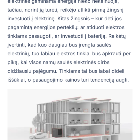
elektrinės gaminama energija nieko nekainuoja,
tačiau, norint ją turėti, reikėjo atlikti pirmą žingsnį –
investuoti į elektrinę. Kitas žingsnis – kur dėti jos
pagamintą energijos perteklių: ar atiduoti elektros
tinklams pasaugoti, ar investuoti į bateriją. Reikėtų
įvertinti, kad kuo daugiau bus įrengta saulės
elektrinių, tuo labiau elektros tinklai bus apkrauti per
piką, kai visos namų saulės elektrinės dirbs
didžiausiu pajėgumu. Tinklams tai bus labai dideli
iššūkiai, o pasaugojimo kainos turi tendenciją augti.