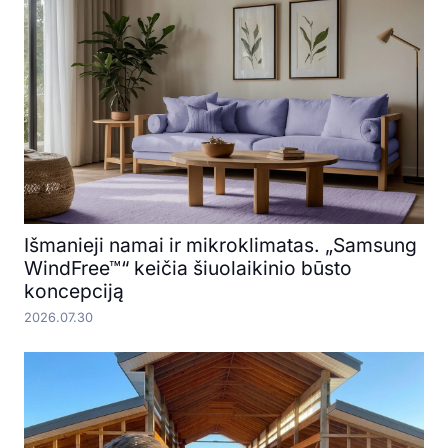
Išmanieji namai ir mikroklimatas. „Samsung
WindFree™“ keičia šiuolaikinio būsto
koncepciją
2026.07.30