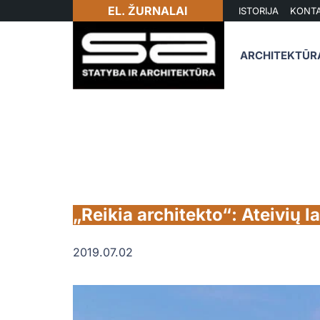
EL. ŽURNALAI
ISTORIJA
KONTA
ARCHITEKTŪR
„Reikia architekto“: Ateivių l
2019.07.02