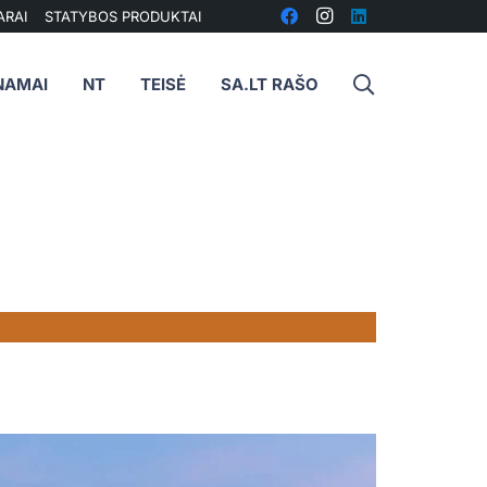
ARAI
STATYBOS PRODUKTAI
NAMAI
NT
TEISĖ
SA.LT RAŠO