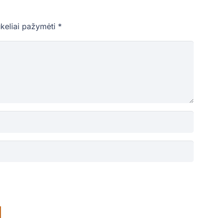
ukeliai pažymėti
*