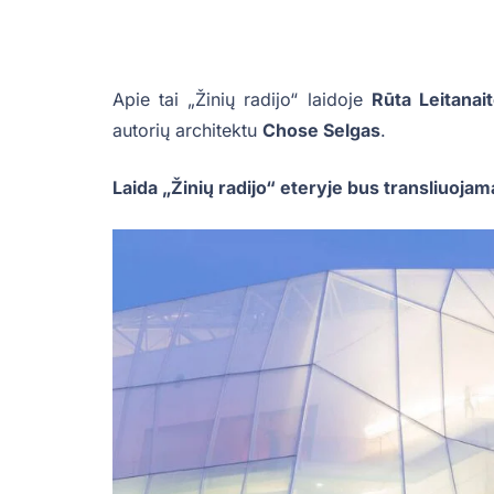
Apie tai „Žinių radijo“ laidoje
Rūta Leitanai
autorių architektu
Chose Selgas
.
Laida „Žinių radijo“ eteryje bus transliuojama