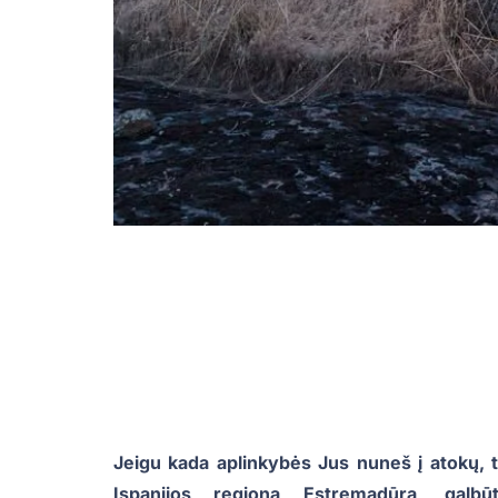
Jeigu kada aplinkybės Jus nuneš į atokų, 
Ispanijos regioną Estremadūrą, galb