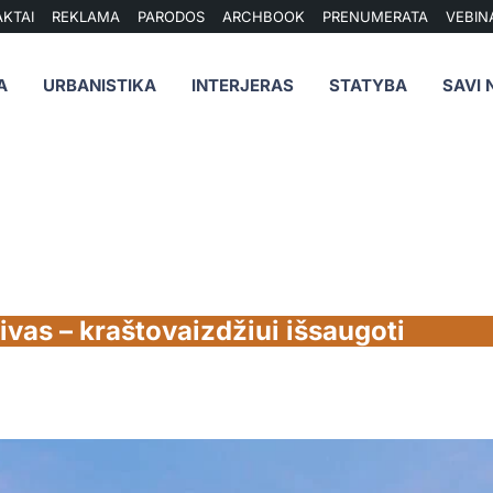
KTAI
REKLAMA
PARODOS
ARCHBOOK
PRENUMERATA
VEBIN
A
URBANISTIKA
INTERJERAS
STATYBA
SAVI 
aivas – kraštovaizdžiui išsaugoti