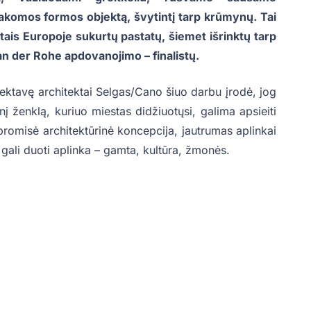
usakomos formos objektą, švytintį tarp krūmynų. Tai
tais Europoje sukurtų pastatų, šiemet išrinktų tarp
an der Rohe apdovanojimo – finalistų.
ektavę architektai Selgas/Cano šiuo darbu įrodė, jog
 ženklą, kuriuo miestas didžiuotųsi, galima apsieiti
promisė architektūrinė koncepcija, jautrumas aplinkai
 gali duoti aplinka – gamta, kultūra, žmonės.