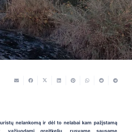
turistų nelankomą ir dėl to nelabai kam pažįstamą
ūt, važiuodami greitkeliu, rusvame sausame