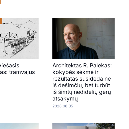
viešasis
Architektas R. Palekas:
tas: tramvajus
kokybės sėkmė ir
rezultatas susideda ne
iš dešimčių, bet turbūt
iš šimtų nedidelių gerų
atsakymų
2026.08.05