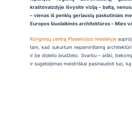
kraštovaizdyje išvysite viziją – baltą, nen
– vienas iš penkių geriausių paskutiniais me
Europos šiuolaikinės architektūros – Mies v
Kongresų centrą Plasencijos miestelyje
suproj
tam, kad sukurtum nepamirštamą architektūrinį
ir be didelio biudžeto. Svarbu – aiški, bekom
ir sugebėjimas meistriškai pasinaudoti tuo, ką