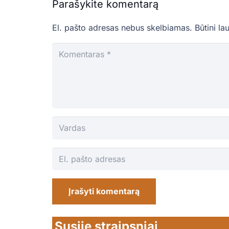
Parašykite komentarą
El. pašto adresas nebus skelbiamas.
Būtini la
Įrašyti komentarą
Susiję straipsniai