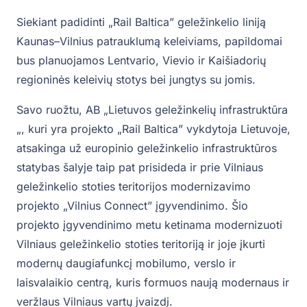
Siekiant padidinti „Rail Baltica” geležinkelio liniją
Kaunas–Vilnius patrauklumą keleiviams, papildomai
bus planuojamos Lentvario, Vievio ir Kaišiadorių
regioninės keleivių stotys bei jungtys su jomis.
Savo ruožtu, AB „Lietuvos geležinkelių infrastruktūra
„, kuri yra projekto „Rail Baltica” vykdytoja Lietuvoje,
atsakinga už europinio geležinkelio infrastruktūros
statybas šalyje taip pat prisideda ir prie Vilniaus
geležinkelio stoties teritorijos modernizavimo
projekto „Vilnius Connect” įgyvendinimo. Šio
projekto įgyvendinimo metu ketinama modernizuoti
Vilniaus geležinkelio stoties teritoriją ir joje įkurti
modernų daugiafunkcį mobilumo, verslo ir
laisvalaikio centrą, kuris formuos naują modernaus ir
veržlaus Vilniaus vartų įvaizdį.