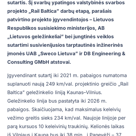
sutartis. Šį svarbų ypatingos valstybinės svarbos
projekto „Rail Baltica” darbų etapą, parašais
patvirtino projekto įgyvendintojos – Lietuvos
Respublikos susisiekimo ministerijos, AB
„Lietuvos geležinkeliai” bei jungtinės veiklos
sutartimi susivienijusios tarptautinės inžinerinės
įmonės UAB „Sweco Lietuva” ir DB Engineering &
Consulting GMbH atstovai.
Įgyvendinant sutartį iki 2021 m. pabaigos numatoma
suplanuoti naują 249 km/val. projektinio greičio „Rail
Baltica” geležinkelio liniją Kaunas–Vilnius.
Geležinkelio linija bus pastatyta iki 2026 m.
pabaigos. Skaičiuojama, kad maksimalus keleivių
vežimo greitis sieks 234 km/val. Naujoje linijoje per
parą kursuos 10 keleivinių traukinių. Kelionės laikas
iš Vilniaus į Kauną bus iki 38 min., į Panevėžį – 37