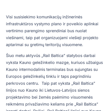
Visi susisiekimo komunikacijų inžinerinės
infrastruktūros vystymo plano ir poveikio aplinkai
vertinimo parengimo sprendiniai bus nuolat
viešinami, taip pat organizuojami viešieji projekto
aptarimai su gretimų teritorijų visuomene.
Šiuo metu aktyvūs „Rail Baltica” statybos darbai
vyksta Kauno geležinkelio mazge, kuriuos užbaigus
Kauno intermodalinis terminalas bus sujungtas su
Europos geležinkelių tinklu ir taps pagrindiniu
perkrovos centru. Taip pat vyksta „Rail Baltica”
linijos nuo Kauno iki Lietuvos-Latvijos sienos
projektavimo bei žemės paėmimo visuomenės
reikmėms privažiavimo keliams prie „Rail Baltica”
įrengti darbai. Pačiai „Rail Baltica” linijai nuo Kauno