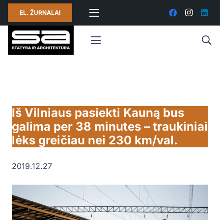
EL. ŽURNALAI
Iš Vilniaus pasiekti Kauną bus
galima per 38 minutes – traukiniai
lėks greičiau nei 230 km/val.
2019.12.27