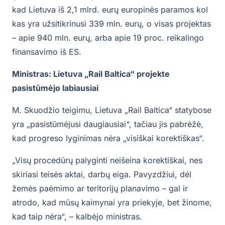
kad Lietuva iš 2,1 mlrd. eurų europinės paramos kol
kas yra užsitikrinusi 339 mln. eurų, o visas projektas
– apie 940 mln. eurų, arba apie 19 proc. reikalingo
finansavimo iš ES.
Ministras: Lietuva „Rail Baltica“ projekte
pasistūmėjo labiausiai
M. Skuodžio teigimu, Lietuva „Rail Baltica“ statybose
yra „pasistūmėjusi daugiausiai“, tačiau jis pabrėžė,
kad progreso lyginimas nėra „visiškai korektiškas“.
„Visų procedūrų palyginti neišeina korektiškai, nes
skiriasi teisės aktai, darbų eiga. Pavyzdžiui, dėl
žemės paėmimo ar teritorijų planavimo – gal ir
atrodo, kad mūsų kaimynai yra priekyje, bet žinome,
kad taip nėra“, – kalbėjo ministras.