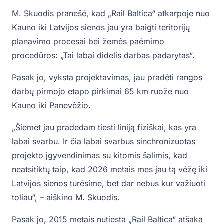
M. Skuodis pranešė, kad „Rail Baltica“ atkarpoje nuo
Kauno iki Latvijos sienos jau yra baigti teritorijų
planavimo procesai bei žemės paėmimo
procedūros: „Tai labai didelis darbas padarytas“.
Pasak jo, vyksta projektavimas, jau pradėti rangos
darbų pirmojo etapo pirkimai 65 km ruože nuo
Kauno iki Panevėžio.
„Šiemet jau pradedam tiesti liniją fiziškai, kas yra
labai svarbu. Ir čia labai svarbus sinchronizuotas
projekto įgyvendinimas su kitomis šalimis, kad
neatsitiktų taip, kad 2026 metais mes jau tą vėžę iki
Latvijos sienos turėsime, bet dar nebus kur važiuoti
toliau“, – aiškino M. Skuodis.
Pasak jo, 2015 metais nutiesta „Rail Baltica“ atšaka