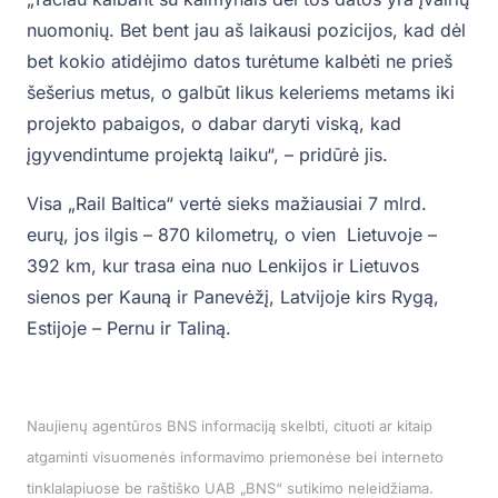
nuomonių. Bet bent jau aš laikausi pozicijos, kad dėl
bet kokio atidėjimo datos turėtume kalbėti ne prieš
šešerius metus, o galbūt likus keleriems metams iki
projekto pabaigos, o dabar daryti viską, kad
įgyvendintume projektą laiku“, – pridūrė jis.
Visa „Rail Baltica“ vertė sieks mažiausiai 7 mlrd.
eurų, jos ilgis – 870 kilometrų, o vien Lietuvoje –
392 km, kur trasa eina nuo Lenkijos ir Lietuvos
sienos per Kauną ir Panevėžį, Latvijoje kirs Rygą,
Estijoje – Pernu ir Taliną.
Naujienų agentūros BNS informaciją skelbti, cituoti ar kitaip
atgaminti visuomenės informavimo priemonėse bei interneto
tinklalapiuose be raštiško UAB „BNS“ sutikimo neleidžiama.