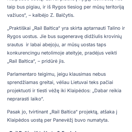
taip bus pigiau, ir iš Rygos tiesiog per mūsų teritoriją
važiuos“, – kalbėjo Z. Balčytis.
„Praktiškai „Rail Baltica“ yra skirta aptarnauti Talino ir
Rygos uostus. Jie bus sugeneravę didžiulis krovinių
srautus ir labai abejoju, ar mūsų uostas taps
konkurencingu netolimoje ateityje, pradėjus veikti
„Rail Baltica“, – pridūrė jis.
Parlamentaro teigimu, jeigu klausimas nebus
sprendžiamas greitai, vėliau Lietuvai teks pačiai
projektuoti ir tiesti vėžę iki Klaipėdos: „Dabar reikia
neprarasti laiko“.
Pasak jo, tvirtinant „Rail Baltica“ projektą, atšaka į
Klaipėdos uostą per Panevėžį buvo numatyta.