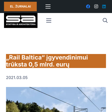
EL. ŽURNALAI
„Rail Baltica“ įgyvendinimui
trūksta 0,5 mlrd. eurų
2021.03.05