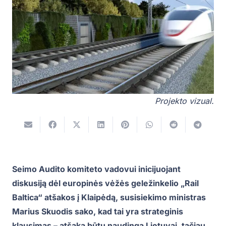
Projekto vizual.
Seimo Audito komiteto vadovui inicijuojant
diskusiją dėl europinės vėžės geležinkelio „Rail
Baltica“ atšakos į Klaipėdą, susisiekimo ministras
Marius Skuodis sako, kad tai yra strateginis
klausimas – atšaka būtų naudinga Lietuvai, tačiau