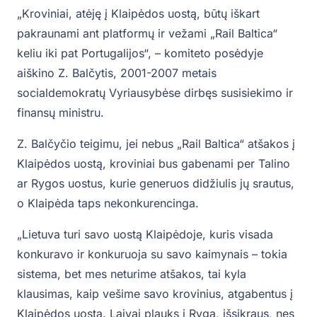
„Kroviniai, atėję į Klaipėdos uostą, būtų iškart
pakraunami ant platformų ir vežami „Rail Baltica“
keliu iki pat Portugalijos“, – komiteto posėdyje
aiškino Z. Balčytis, 2001-2007 metais
socialdemokratų Vyriausybėse dirbęs susisiekimo ir
finansų ministru.
Z. Balčyčio teigimu, jei nebus „Rail Baltica“ atšakos į
Klaipėdos uostą, kroviniai bus gabenami per Talino
ar Rygos uostus, kurie generuos didžiulis jų srautus,
o Klaipėda taps nekonkurencinga.
„Lietuva turi savo uostą Klaipėdoje, kuris visada
konkuravo ir konkuruoja su savo kaimynais – tokia
sistema, bet mes neturime atšakos, tai kyla
klausimas, kaip vešime savo krovinius, atgabentus į
Klaipėdos uostą. Laivai plauks į Rygą, išsikraus, nes