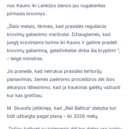
nuo Kauno iki Lenkijos sienos jau nugabentas
pirmasis krovinys.
„Šiais metais, tikimės, kad prasidės reguliarūs
krovinių gabenimo maršrutai. Džiaugiamės, kad
jungtį kroviniams turime iki Kauno ir galime pradėti
krovinių gabenimą, geležinkeliai dirba šia kryptimi “,
– teigė ministras.
Jis pranešė, kad netrukus prasidės teritorijų
planavimas, žemės paėmimo procedūros dėl šios
atkarpos ištiesinimo, kad ja traukiniai galėtų važiuoti
kur kas greičiau.
M. Skuodis įsitikinęs, kad „Rail Baltica“ statyba turi
būti užbaigta pagal planą – iki 2026 metų.
„Tačiau kalbant su kaimynais dėl tos datos yra įvairių