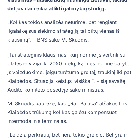
dėl jos dar reikia atlikti galimybių studiją.
„Kol kas tokios analizės neturime, bet rengiant
ilgalaikę susisiekimo strategiją tai būtų vienas iš
klausimų“, – BNS sakė M. Skuodis.
„Tai strateginis klausimas, kurį norime įsivertinti su
platesne vizija iki 2050 metų, ką mes norime daryti.
Įsivaizduokime, jeigu turėtume greitąjį traukinį iki pat
Klaipėdos. Situacija keistųsi visiškai“, – šią savaitę
Audito komiteto posėdyje sakė ministras.
M. Skuodis pabrėžė, kad „Rail Baltica“ atšakos link
Klaipėdos trūkumą kol kas galėtų kompensuoti
intermodalinis terminalas.
„Leidžia perkrauti, bet nėra tokio greičio. Bet yra ir