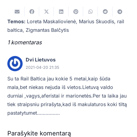
Temos:
Loreta Maskaliovienė
,
Marius Skuodis
,
rail
baltica
,
Zigmantas Balčytis
1
komentaras
.
Dvi Lietuvos
2021-04-20 21:35
Su ta Rail Baltica jau kokie 5 metai,kaip šūda
mala,bet niekas nejuda iš vietos.Lietuvą valdo
durniai ,vagys,aferistai ir marionetės.Per ta laika jau
tiek straipsniu prirašyta,kad iš makulaturos koki tiltą
pastatytumet…………….
Parašykite komentarą