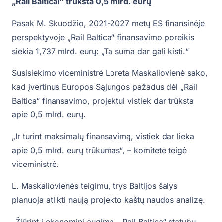
„Rail Balticai“ trūksta 0,5 mlrd. eurų
Pasak M. Skuodžio, 2021-2027 metų ES finansinėje
perspektyvoje „Rail Baltica“ finansavimo poreikis
siekia 1,737 mlrd. eurų: „Ta suma dar gali kisti.“
Susisiekimo viceministrė Loreta Maskaliovienė sako,
kad įvertinus Europos Sąjungos pažadus dėl „Rail
Baltica“ finansavimo, projektui vistiek dar trūksta
apie 0,5 mlrd. eurų.
„Ir turint maksimalų finansavimą, vistiek dar lieka
apie 0,5 mlrd. eurų trūkumas“, – komitete teigė
viceministrė.
L. Maskaliovienės teigimu, trys Baltijos šalys
planuoja atlikti naują projekto kaštų naudos analizę.
„Žiūrint į ekonominį augimą, „Rail Baltica“ statybų