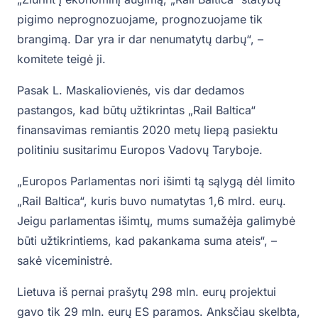
pigimo neprognozuojame, prognozuojame tik
brangimą. Dar yra ir dar nenumatytų darbų“, –
komitete teigė ji.
Pasak L. Maskaliovienės, vis dar dedamos
pastangos, kad būtų užtikrintas „Rail Baltica“
finansavimas remiantis 2020 metų liepą pasiektu
politiniu susitarimu Europos Vadovų Taryboje.
„Europos Parlamentas nori išimti tą sąlygą dėl limito
„Rail Baltica“, kuris buvo numatytas 1,6 mlrd. eurų.
Jeigu parlamentas išimtų, mums sumažėja galimybė
būti užtikrintiems, kad pakankama suma ateis“, –
sakė viceministrė.
Lietuva iš pernai prašytų 298 mln. eurų projektui
gavo tik 29 mln. eurų ES paramos. Anksčiau skelbta,