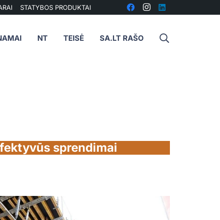
ARAI
STATYBOS PRODUKTAI
NAMAI
NT
TEISĖ
SA.LT RAŠO
efektyvūs sprendimai