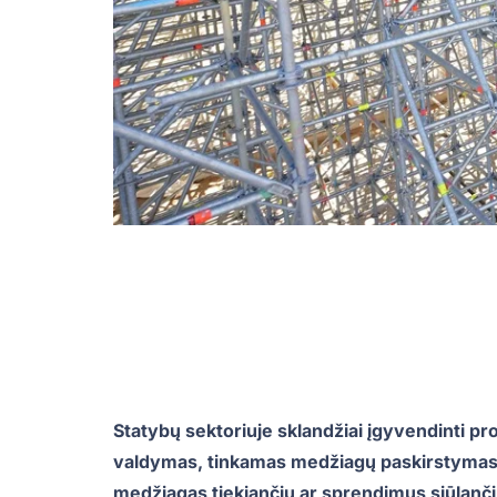
Statybų sektoriuje sklandžiai įgyvendinti pr
valdymas, tinkamas medžiagų paskirstymas.
medžiagas tiekiančių ar sprendimus siūlanč