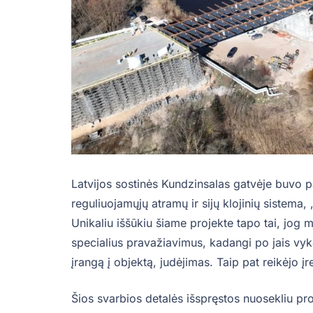
Latvijos sostinės Kundzinsalas gatvėje buvo p
reguliuojamųjų atramų ir sijų klojinių sistema,
Unikaliu iššūkiu šiame projekte tapo tai, jog 
specialius pravažiavimus, kadangi po jais vyk
įrangą į objektą, judėjimas. Taip pat reikėjo į
Šios svarbios detalės išspręstos nuosekliu pro