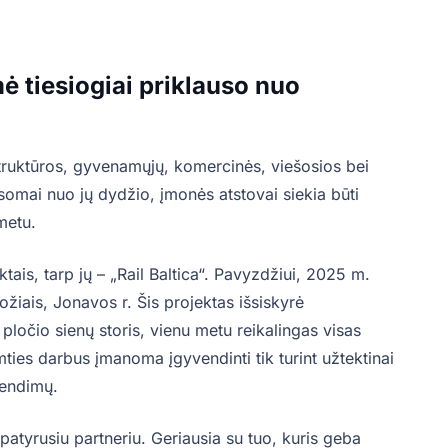
ė tiesiogiai priklauso nuo
astruktūros, gyvenamųjų, komercinės, viešosios bei
somai nuo jų dydžio, įmonės atstovai siekia būti
metu.
ais, tarp jų – „Rail Baltica“. Pavyzdžiui, 2025 m.
ožiais, Jonavos r. Šis projektas išsiskyrė
ločio sienų storis, vienu metu reikalingas visas
mties darbus įmanoma įgyvendinti tik turint užtektinai
rendimų.
 patyrusiu partneriu. Geriausia su tuo, kuris geba