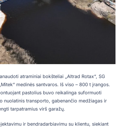
anaudoti atraminiai bokšteliai „Altrad Rotax“, SG
 „Mitek“ medinės santvaros. Iš viso – 800 t įrangos.
montuojant pastolius buvo reikalinga suformuoti
o nuolatinis transporto, gabenančio medžiagas ir
rengti tarpatramius virš garažų.
jektavimu ir bendradarbiavimu su klientu, siekiant