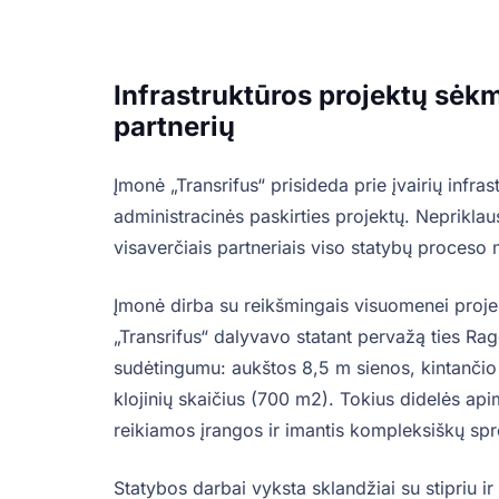
Infrastruktūros projektų sėkm
partnerių
Įmonė „Transrifus“ prisideda prie įvairių infr
administracinės paskirties projektų. Nepriklau
visaverčiais partneriais viso statybų proceso 
Įmonė dirba su reikšmingais visuomenei projekt
„Transrifus“ dalyvavo statant pervažą ties Rag
sudėtingumu: aukštos 8,5 m sienos, kintančio p
klojinių skaičius (700 m2). Tokius didelės api
reikiamos įrangos ir imantis kompleksiškų sp
Statybos darbai vyksta sklandžiai su stipriu ir