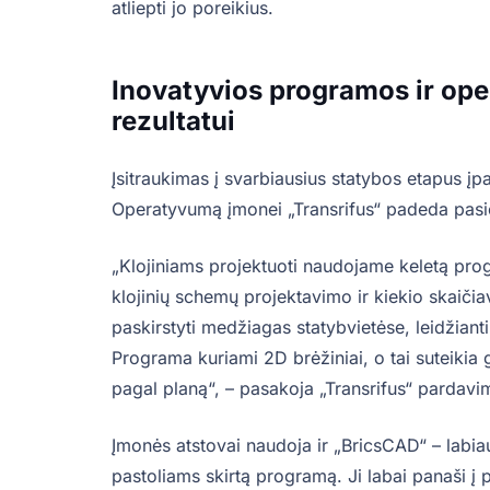
atliepti jo poreikius.
Inovatyvios programos ir op
rezultatui
Įsitraukimas į svarbiausius statybos etapus įpar
Operatyvumą įmonei „Transrifus“ padeda pasi
„Klojiniams projektuoti naudojame keletą pro
klojinių schemų projektavimo ir kiekio skaiči
paskirstyti medžiagas statybvietėse, leidžianti 
Programa kuriami 2D brėžiniai, o tai suteikia 
pagal planą“, – pasakoja „Transrifus“ parda
Įmonės atstovai naudoja ir „BricsCAD“ – labiau
pastoliams skirtą programą. Ji labai panaši į 