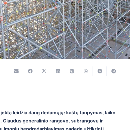
ojektą leidžia daug dedamųjų: kaštų taupymas, laiko
 Glaudus generalinio rangovo, subrangovų ir
ių įmonių bendradarbiavimas padeda užtikrinti