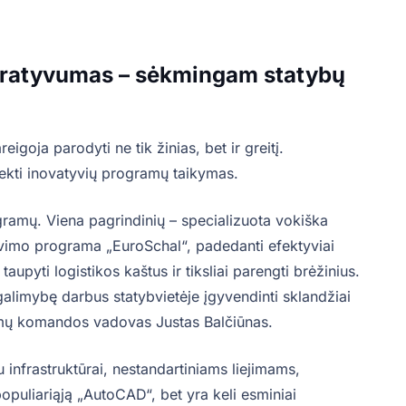
eratyvumas – sėkmingam statybų
eigoja parodyti ne tik žinias, bet ir greitį.
ekti inovatyvių programų taikymas.
gramų. Viena pagrindinių – specializuota vokiška
avimo programa „EuroSchal“, padedanti efektyviai
taupyti logistikos kaštus ir tiksliai parengti brėžinius.
galimybę darbus statybvietėje įgyvendinti sklandžiai
vimų komandos vadovas Justas Balčiūnas.
 infrastruktūrai, nestandartiniams liejimams,
populiariąją „AutoCAD“, bet yra keli esminiai