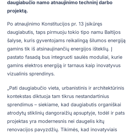
daugiabučio namo atnaujinimo techninį darbo
projektą.
Po atnaujinimo Konstitucijos pr. 13 įsikūręs
daugiabutis, taps pirmuoju tokio tipo namu Baltijos
šalyse, kuris gyventojams reikalingą šilumos energiją
gamins tik iš atsinaujinančių energijos išteklių. Į
pastato fasadą bus integruoti saulės moduliai, kurie
gamins elektros energiją ir tarnaus kaip inovatyvus
vizualinis sprendinys.
„Pati daugiabučio vieta, urbanistinis ir architektūrinis
kontekstas diktuoja tam tikrus nestandartinius
sprendimus – siekiame, kad daugiabutis organiškai
atrodytų stiklinių dangoraižių apsuptyje, todėl ir pats
projektas yra modernesnis nei daugelis kitų
renovacijos pavyzdžių. Tikimės, kad inovatyviais