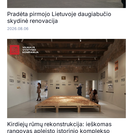
Pradėta pirmojo Lietuvoje daugiabučio
skydinė renovacija
2026.08.06
Kirdiejų rūmų rekonstrukcija: ieškomas
rangovas apleisto istorinio komplekso