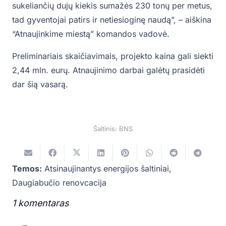
sukeliančių dujų kiekis sumažės 230 tonų per metus,
tad gyventojai patirs ir netiesioginę naudą”, – aiškina
“Atnaujinkime miestą” komandos vadovė.
Preliminariais skaičiavimais, projekto kaina gali siekti
2,44 mln. eurų. Atnaujinimo darbai galėtų prasidėti
dar šią vasarą.
Šaltinis: BNS
Temos:
Atsinaujinantys energijos šaltiniai
,
Daugiabučio renovcacija
1
komentaras
.