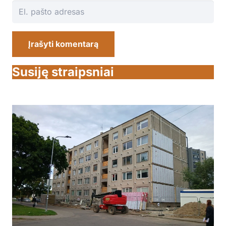
Įrašyti komentarą
Susiję straipsniai