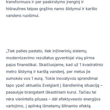
transformuos ir per paskirstymo įrenginį ir
hidraulines talpas grąžins namo šildymui ir karšto
vandens ruošimui.
„Tiek paties pastato, tiek inžinerinių sistemų
modernizavimo rezultatus gyventojai visų pirma
pajus finansiškai. Skaičiuojame, kad už 1 kvadratinio
metro šildymą ir karštą vandenį, per metus jie
sumokės vos 1 eurą. Tokie inovatyvūs sprendimai
tapo ypač aktualūs žvelgiant į šiandieninę situaciją –
pasaulyje brangstant iškastiniam kurui. Tačiau tai
nėra vienintelis pliusas – dėl efektyvesnio energijos
vartojimo, į aplinką išmetamų šiltnamio efektą