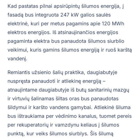
Kad pastatas pilnai apsirūpintų šilumos energija, į
fasadą bus integruota 247 kW galios saulės
elektrinė, kuri per metus pagamins apie 120 MWh
elektros energijos. Iš atsinaujinančios energijos
pagaminta elektra bus panaudota šilumos siurblio
veikimui, kuris gamins šilumos energiją ir ruoš karštą
vandenį.
Remiantis užsienio šalių praktika, daugiabutyje
nuspręsta panaudoti ir atliekinę energiją –
atnaujintame daugiabutyje iš butų sanitarinių mazgų
ir virtuvių šalinamas šiltas oras bus panaudotas
šildymui ir karšto vandens gamybai. Atliekinė šiluma
bus ištraukiama per vėdinimo kanalus, tuomet pereis
per rekuperatorių ir vamzdynu keliaus į šilumos
punktą, kur veiks šilumos siurblys. Šis šilumą