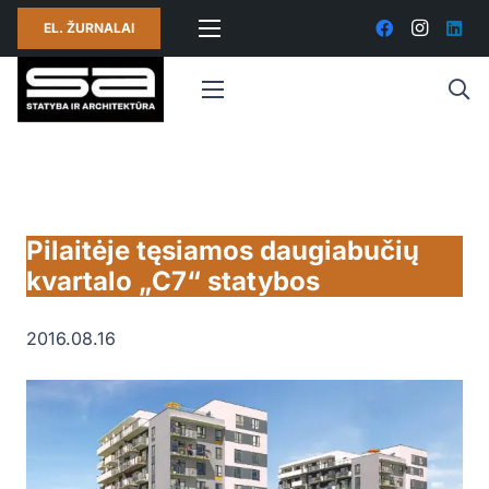
EL. ŽURNALAI
Pilaitėje tęsiamos daugiabučių
kvartalo „C7“ statybos
2016.08.16