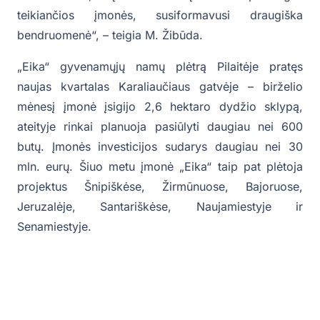
teikiančios įmonės, susiformavusi draugiška
bendruomenė“, – teigia M. Žibūda.
„Eika“ gyvenamųjų namų plėtrą Pilaitėje pratęs
naujas kvartalas Karaliaučiaus gatvėje – birželio
mėnesį įmonė įsigijo 2,6 hektaro dydžio sklypą,
ateityje rinkai planuoja pasiūlyti daugiau nei 600
butų. Įmonės investicijos sudarys daugiau nei 30
mln. eurų. Šiuo metu įmonė „Eika“ taip pat plėtoja
projektus Šnipiškėse, Žirmūnuose, Bajoruose,
Jeruzalėje, Santariškėse, Naujamiestyje ir
Senamiestyje.