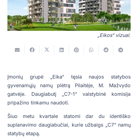
„Eikos“ vizual.
Įmonių grupė „Eika“ tęsia naujos statybos
gyvenamųjų namų plėtrą Pilaitėje, M. Mažvydo
gatvėje. Daugiabutį „C7-1“ valstybinė komisija
pripažino tinkamu naudoti.
Šiuo metu kvartale statomi dar du identiško
suplanavimo daugiabučiai, kurie užbaigs „C7“ namų
statybų etapą.