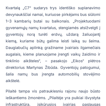
Kvartalą „C7“ sudarys trys identiško suplanavimo
devynaukščiai namai, kuriuose pirkėjams bus siūlomi
1–3 kambarių butai su balkonais. „Projektuodami
gyvenamųjų namų kvartalus, stengiamės atsižvelgti į
gyventojų norą turėti erdvų, uždarą žaliuojantį
kiemą, kuriame būtų galima leisti laiką su šeima.
Daugiabučių aplinką gražiname įvairiais ilgamečiais
augalais, kieme planuojame įrengti vaikų žaidimo ir
tinklinio aikšteles“, – pasakojo „Eikos“ plėtros
direktorius Martynas Žibūda. Gyventojų patogumui,
šalia namų bus įrengta automobilių stovėjimo
aikštelė.
Pilaitė tampa vis patrauklesniu rajonu naujo būsto
ieškantiems žmonėms. „Pilaitėje yra puikiai išvystyta
infrastruktūra, įsikūrusios įvairias paslaugas