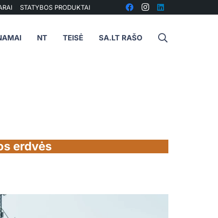
ARAI
STATYBOS PRODUKTAI
NAMAI
NT
TEISĖ
SA.LT RAŠO
os erdvės