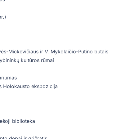
r.)
s
s-Mickevičiaus ir V. Mykolaičio-Putino butais
atybininkų kultūros rūmai
ariumas
s Holokausto ekspozicija
ešoji biblioteka
nto depai ir grįžratis