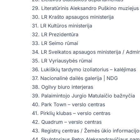
29. Literatūrinis Aleksandro Puškino muziejus
30. LR Krašto apsaugos ministerija
31. LR Kultūros ministerija
32. LR Prezidentūra
33. LR Seimo rūmai
34. LR Sveikatos apsaugos ministerija / Admin
35. LR Vyriausybės rūmai
36. Lukiškių tardymo izoliatorius – kalėjimas
37. Nacionalinė dailės galerija | NDG
38. Ogilvy biuro interjeras
39. Palaimintojo Jurgio Matulaičio bažnyčia
40. Park Town – verslo centras
41. Pirklių klubas – verslo centras
42. Quadrum – verslo centras
43. Registrų centras / Žemės ūkio informacijo
44. Skulptoriaus Petro Aleksandravičiaus na