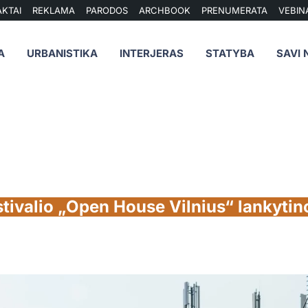
KTAI
REKLAMA
PARODOS
ARCHBOOK
PRENUMERATA
VEBIN
A
URBANISTIKA
INTERJERAS
STATYBA
SAVI 
stivalio „Open House Vilnius“ lankytin