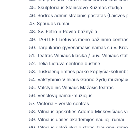
45. Skulptoriaus Stanislovo Kuzmos studija
46. Sodros administracinis pastatas (Laisvės p
47. Spaudos rūmai
48. Šv. Petro ir Povilo bažnyčia
49. TARTLE I Lietuvos meno pažinimo centra
50. Tarpukario gyvenamasis namas su V. Krėvė
51. Teatras Vilniaus klasika / buv. Vilniaus st
52. Telia Lietuva centrinė būstinė
53. Tuskulėnų rimties parko koplyčia-kolumb
54. Valstybinio Vilniaus Gaono žydų muziejau
55. Valstybinis Vilniaus Mažasis teatras
56. Venclovų namai-muziejus
57. Victoria – verslo centras
58. Vilniaus apskrities Adomo Mickevičiaus vi
59. Vilniaus dailės akademijos naujieji rūmai
60. Vilniaus geležinkelio stotis, traukinių remo