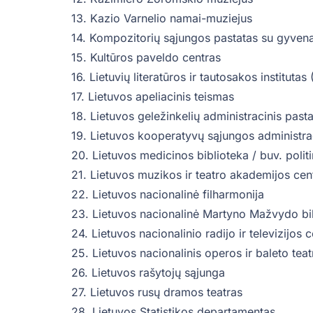
13. Kazio Varnelio namai-muziejus
14. Kompozitorių sąjungos pastatas su gyven
15. Kultūros paveldo centras
16. Lietuvių literatūros ir tautosakos institutas 
17. Lietuvos apeliacinis teismas
18. Lietuvos geležinkelių administracinis past
19. Lietuvos kooperatyvų sąjungos administra
20. Lietuvos medicinos biblioteka / buv. polit
21. Lietuvos muzikos ir teatro akademijos cent
22. Lietuvos nacionalinė filharmonija
23. Lietuvos nacionalinė Martyno Mažvydo bi
24. Lietuvos nacionalinio radijo ir televizijos 
25. Lietuvos nacionalinis operos ir baleto teat
26. Lietuvos rašytojų sąjunga
27. Lietuvos rusų dramos teatras
28. Lietuvos Statistikos departamentas