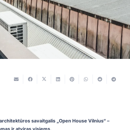
s architektūros savaitgalis „Open House Vilnius“ –
mas ir atviras visiems.