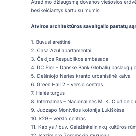
Atradimo džiaugsmą dovanos viešosios erdvės, 
besikeičiantys kartu su mumis.
Atviros architektūros savaitgalio pastatų są
1. Buvusi areštinė
2. Casa Azul apartamentai
3. Čekijos Respublikos ambasada
4. DC Pier – Danske Bank Globalių paslaugų c
5. Dešiniojo Neries kranto urbanistinė kalva
6. Green Hall 2 – verslo centras
7. Halės turgus
8. Internamas – Nacionalinės M. K. Čiurlioni
9. Juozapo Montvilos kolonija Lukiškėse
10. k29 – verslo centras
11. Kablys / buv. Geležinkelininkų kultūros rū
12. Kazimiero Žoromskio muziejus