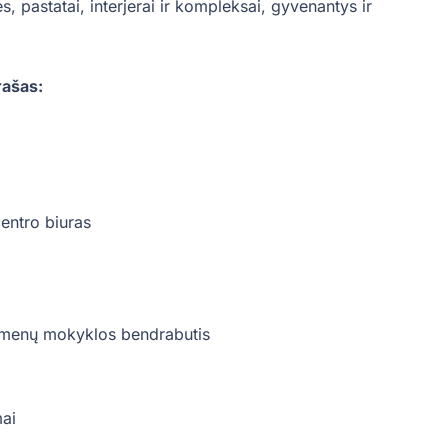
pastatai, interjerai ir kompleksai, gyvenantys ir
rašas:
entro biuras
o menų mokyklos bendrabutis
mai