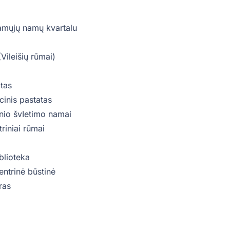
amųjų namų kvartalu
(Vileišių rūmai)
atas
cinis pastatas
inio švIetimo namai
riniai rūmai
blioteka
centrinė būstinė
ras