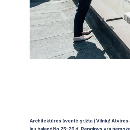
Architektūros šventė grįžta į Vilnių! Atviro
jau balandžio 25–26 d. Renginys yra nemoka