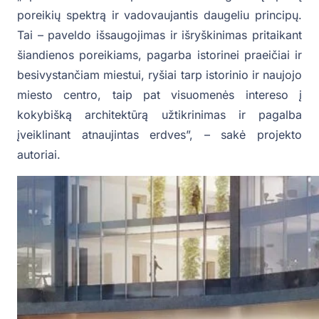
poreikių spektrą ir vadovaujantis daugeliu principų.
Tai – paveldo išsaugojimas ir išryškinimas pritaikant
šiandienos poreikiams, pagarba istorinei praeičiai ir
besivystančiam miestui, ryšiai tarp istorinio ir naujojo
miesto centro, taip pat visuomenės intereso į
kokybišką architektūrą užtikrinimas ir pagalba
įveiklinant atnaujintas erdves”, – sakė projekto
autoriai.