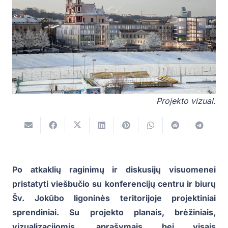
Projekto vizual.
Po atkaklių raginimų ir diskusijų visuomenei
pristatyti viešbučio su konferencijų centru ir biurų
Šv. Jokūbo ligoninės teritorijoje projektiniai
sprendiniai. Su projekto planais, brėžiniais,
vizualizacijomis, aprašymais bei visais