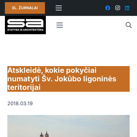
EL. ŽURNALAI
Atskleidė, kokie pokyčiai
numatyti Šv. Jokūbo ligoninės
teritorijai
2018.03.19