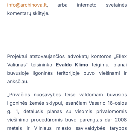
info@archinova.lt
, arba interneto svetainės
komentarų skiltyje.
Projektui atstovaujančios advokatų kontoros „Ellex
Valiunas“ teisininko
Evaldo Klimo
teigimu, planai
buvusioje ligoninės teritorijoje buvo viešinami ir
anksčiau.
„Privačios nuosavybės teise valdomam buvusios
ligoninės žemės sklypui, esančiam Vasario 16-osios
g. 1, detalusis planas su visomis privalomomis
viešinimo procedūromis buvo parengtas dar 2008
metais ir Vilniaus miesto savivaldybės tarybos