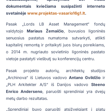
dokumentais kviečiama susipažinti interneto
svetainėje
www.projektas-vasario16g1.lt
.
Pasak „Lords LB Asset Management“ fondų
valdytojo
Mariaus Žemaičio
, buvusios ligoninės
senuosius pastatus numatoma sutvarkyti, atlikti
kapitalinį remontą ir pritaikyti juos biurų poreikiams,
o 2014 m. nugriauto sovietinio ligoninės pastato
vietoje pastatyti viešbutį su konferencijų centru.
Pasak projekto autorių, architektų studijos
„Archinova“ iš Lietuvos vadovo
Antano Gvildžio
ir
„PLH Arkitekter A/S“ iš Danijos vadovo
Steeno
Enrico Anderseno
, paruošti sprendiniai yra dvejų
metų darbo rezultatas.
„Sprendiniai buvo paruošti atsižvelgiant į platų