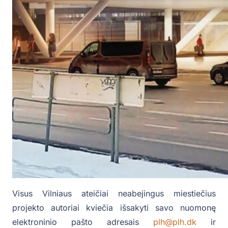
Visus Vilniaus ateičiai neabejingus miestiečius
projekto autoriai kviečia išsakyti savo nuomonę
elektroninio pašto adresais
plh@plh.dk
ir