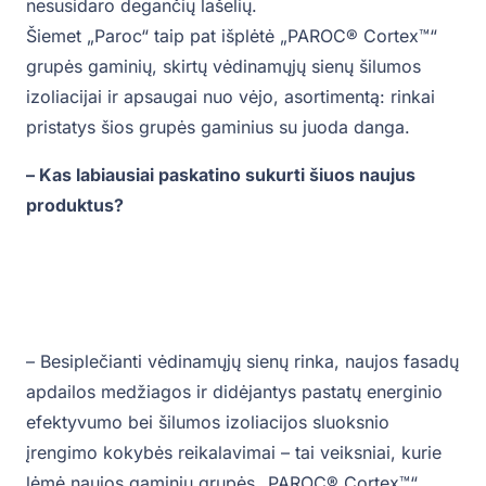
nesusidaro degančių lašelių.
Šiemet „Paroc“ taip pat išplėtė „PAROC® Cortex™“
grupės gaminių, skirtų vėdinamųjų sienų šilumos
izoliacijai ir apsaugai nuo vėjo, asortimentą: rinkai
pristatys šios grupės gaminius su juoda danga.
– Kas labiausiai paskatino sukurti šiuos naujus
produktus?
– Besiplečianti vėdinamųjų sienų rinka, naujos fasadų
apdailos medžiagos ir didėjantys pastatų energinio
efektyvumo bei šilumos izoliacijos sluoksnio
įrengimo kokybės reikalavimai – tai veiksniai, kurie
lėmė naujos gaminių grupės „PAROC® Cortex™“