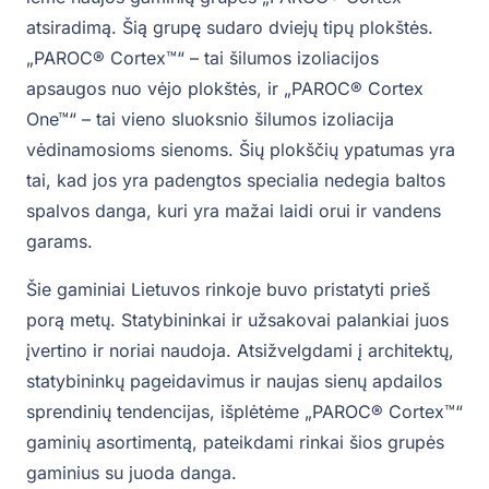
atsiradimą. Šią grupę sudaro dviejų tipų plokštės.
„PAROC® Cortex™“ – tai šilumos izoliacijos
apsaugos nuo vėjo plokštės, ir „PAROC® Cortex
One™“ – tai vieno sluoksnio šilumos izoliacija
vėdinamosioms sienoms. Šių plokščių ypatumas yra
tai, kad jos yra padengtos specialia nedegia baltos
spalvos danga, kuri yra mažai laidi orui ir vandens
garams.
Šie gaminiai Lietuvos rinkoje buvo pristatyti prieš
porą metų. Statybininkai ir užsakovai palankiai juos
įvertino ir noriai naudoja. Atsižvelgdami į architektų,
statybininkų pageidavimus ir naujas sienų apdailos
sprendinių tendencijas, išplėtėme „PAROC® Cortex™“
gaminių asortimentą, pateikdami rinkai šios grupės
gaminius su juoda danga.