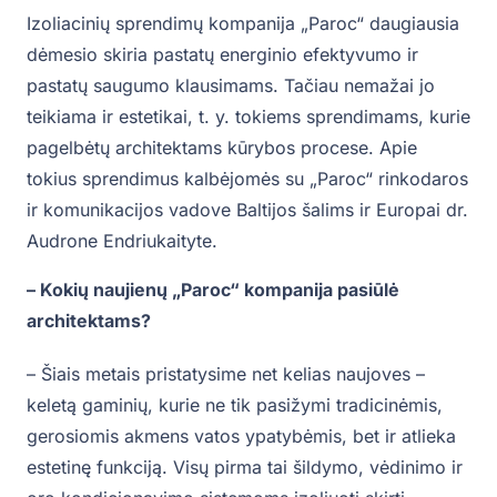
Izoliacinių sprendimų kompanija „Paroc“ daugiausia
dėmesio skiria pastatų energinio efektyvumo ir
pastatų saugumo klausimams. Tačiau nemažai jo
teikiama ir estetikai, t. y. tokiems sprendimams, kurie
pagelbėtų architektams kūrybos procese. Apie
tokius sprendimus kalbėjomės su „Paroc“ rinkodaros
ir komunikacijos vadove Baltijos šalims ir Europai dr.
Audrone Endriukaityte.
– Kokių naujienų „Paroc“ kompanija pasiūlė
architektams?
– Šiais metais pristatysime net kelias naujoves –
keletą gaminių, kurie ne tik pasižymi tradicinėmis,
gerosiomis akmens vatos ypatybėmis, bet ir atlieka
estetinę funkciją. Visų pirma tai šildymo, vėdinimo ir