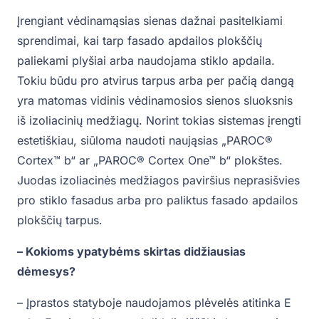
Įrengiant vėdinamąsias sienas dažnai pasitelkiami
sprendimai, kai tarp fasado apdailos plokščių
paliekami plyšiai arba naudojama stiklo apdaila.
Tokiu būdu pro atvirus tarpus arba per pačią dangą
yra matomas vidinis vėdinamosios sienos sluoksnis
iš izoliacinių medžiagų. Norint tokias sistemas įrengti
estetiškiau, siūloma naudoti naująsias „PAROC®
Cortex™ b“ ar „PAROC® Cortex One™ b“ plokštes.
Juodas izoliacinės medžiagos paviršius neprasišvies
pro stiklo fasadus arba pro paliktus fasado apdailos
plokščių tarpus.
– Kokioms ypatybėms skirtas didžiausias
dėmesys?
– Įprastos statyboje naudojamos plėvelės atitinka E