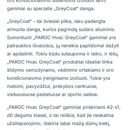
oro kondicionavimo sistemoms izoliuoti skirti
gaminiai su specialia „GreyCoat“ danga.
„GreyCoat“ – tai šviesiai pilka, laku padengta
armuota danga, kurios pagrindą sudaro aliuminis.
Sumontuoti „PAROC Hvac GreyCoat“ gaminiai yra
patrauklios išvaizdos, jų nereikia papildomai dažyti
ar apdailinti. Tokiu būdu sutaupoma ir laiko, ir lėšų.
„PAROC Hvac GreyCoat“ produktai idealiai tinka
šildymo vamzdynams, vėdinimo ortakiams ir oro
kondicionavimo įrenginiams izoliuoti. Tokie yra
matomi, pavyzdžiui, prekybos centruose,
viešuosiuose pastatuose ar sporto salėse.
„PAROC Hvac GreyCoat“ gaminiai priskiriami A2-s1,
d0 degumo klasei, o tai reiškia, kad jie neskatina
užsiliepsnojimo, išskiria labai mažą dūmų kiekį,