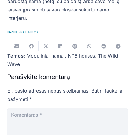
paruoštą namą (netgi su baldais) arba savo meilę
laisvei įprasminti savarankiškai sukurtu namo
interjeru.
PARTNERIO TURINYS
Temos:
Moduliniai namai
,
NP5 houses
,
The Wild
Wave
Parašykite komentarą
El. pašto adresas nebus skelbiamas.
Būtini laukeliai
pažymėti
*