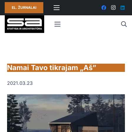
EL. ŽURNALAI
Namai Tavo tikrajam „Aš”
2021.03.23