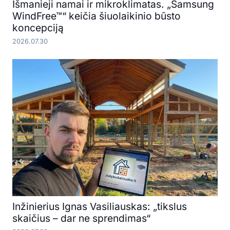
Išmanieji namai ir mikroklimatas. „Samsung
WindFree™“ keičia šiuolaikinio būsto
koncepciją
2026.07.30
Inžinierius Ignas Vasiliauskas: „tikslus
skaičius – dar ne sprendimas“