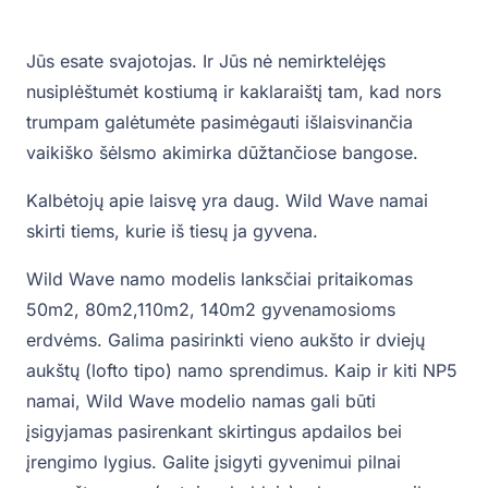
Jūs esate svajotojas. Ir Jūs nė nemirktelėjęs
nusiplėštumėt kostiumą ir kaklaraištį tam, kad nors
trumpam galėtumėte pasimėgauti išlaisvinančia
vaikiško šėlsmo akimirka dūžtančiose bangose.
Kalbėtojų apie laisvę yra daug. Wild Wave namai
skirti tiems, kurie iš tiesų ja gyvena.
Wild Wave namo modelis lanksčiai pritaikomas
50m2, 80m2,110m2, 140m2 gyvenamosioms
erdvėms. Galima pasirinkti vieno aukšto ir dviejų
aukštų (lofto tipo) namo sprendimus. Kaip ir kiti NP5
namai, Wild Wave modelio namas gali būti
įsigyjamas pasirenkant skirtingus apdailos bei
įrengimo lygius. Galite įsigyti gyvenimui pilnai