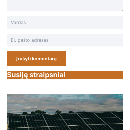
Įrašyti komentarą
Susiję straipsniai