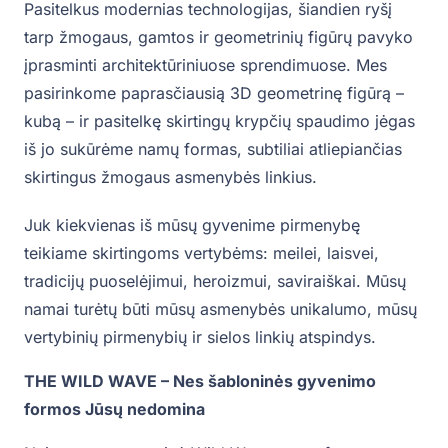
Pasitelkus modernias technologijas, šiandien ryšį
tarp žmogaus, gamtos ir geometrinių figūrų pavyko
įprasminti architektūriniuose sprendimuose. Mes
pasirinkome paprasčiausią 3D geometrinę figūrą –
kubą – ir pasitelkę skirtingų krypčių spaudimo jėgas
iš jo sukūrėme namų formas, subtiliai atliepiančias
skirtingus žmogaus asmenybės linkius.
Juk kiekvienas iš mūsų gyvenime pirmenybę
teikiame skirtingoms vertybėms: meilei, laisvei,
tradicijų puoselėjimui, heroizmui, saviraiškai. Mūsų
namai turėtų būti mūsų asmenybės unikalumo, mūsų
vertybinių pirmenybių ir sielos linkių atspindys.
THE WILD WAVE – Nes šabloninės gyvenimo
formos Jūsų nedomina