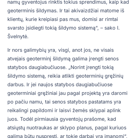
namų gyventojus rinktis tokius sprendimus, kaip kad
geoterminis šildymas. Ir tai akivaizdžiai matome iš
klientų, kurie kreipiasi pas mus, domisi ar rimtai
svarsto įsidiegti tokią šildymo sistemą“, – sako I.
Švelnytė.
Ir nors galimybių yra, visgi, anot jos, ne visais
atvejais geoterminį šildymą galima įrengti senos
statybos daugiabučiuose. „Norint įrengti tokią
šildymo sistemą, reikia atlikti geoterminių gręžinių
darbus. Ir jei naujos statybos daugiabučiuose
geoterminiai gręžiniai jau pagal projektą yra daromi
po pačiu namu, tai senos statybos pastatams yra
reikalingi papildomi ir laisvi žemės sklypai aplink
juos. Todėl pirmiausia gyventojų prašome, kad
atsiųstų nuotraukas ar sklypo planus, pagal kuriuos
galima būtų nuspręsti, ar tokie darbai yra įmanomi“,