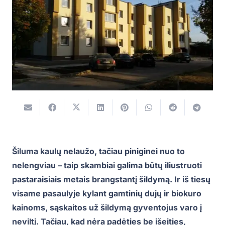
Šiluma kaulų nelaužo, tačiau piniginei nuo to
nelengviau – taip skambiai galima būtų iliustruoti
pastaraisiais metais brangstantį šildymą. Ir iš tiesų
visame pasaulyje kylant gamtinių dujų ir biokuro
kainoms, sąskaitos už šildymą gyventojus varo į
neviltį. Tačiau, kad nėra padėties be išeities,