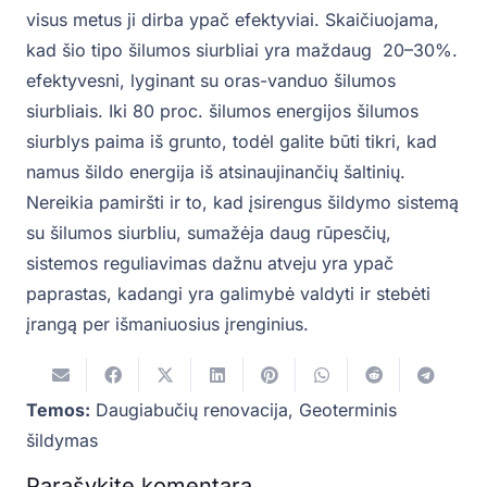
visus metus ji dirba ypač efektyviai. Skaičiuojama,
kad šio tipo šilumos siurbliai yra maždaug 20–30%.
efektyvesni, lyginant su oras-vanduo šilumos
siurbliais. Iki 80 proc. šilumos energijos šilumos
siurblys paima iš grunto, todėl galite būti tikri, kad
namus šildo energija iš atsinaujinančių šaltinių.
Nereikia pamiršti ir to, kad įsirengus šildymo sistemą
su šilumos siurbliu, sumažėja daug rūpesčių,
sistemos reguliavimas dažnu atveju yra ypač
paprastas, kadangi yra galimybė valdyti ir stebėti
įrangą per išmaniuosius įrenginius.
Temos:
Daugiabučių renovacija
,
Geoterminis
šildymas
Parašykite komentarą