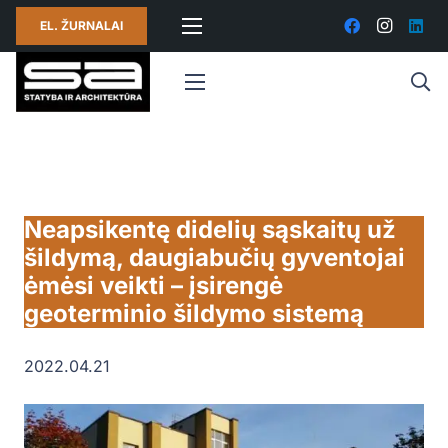
EL. ŽURNALAI
Neapsikentę didelių sąskaitų už
šildymą, daugiabučių gyventojai
ėmėsi veikti – įsirengė
geoterminio šildymo sistemą
2022.04.21