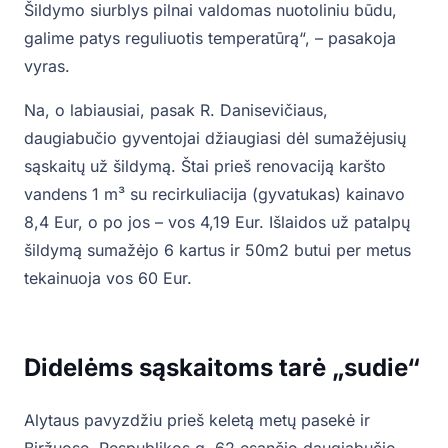
Šildymo siurblys pilnai valdomas nuotoliniu būdu,
galime patys reguliuotis temperatūrą“, – pasakoja
vyras.
Na, o labiausiai, pasak R. Danisevičiaus,
daugiabučio gyventojai džiaugiasi dėl sumažėjusių
sąskaitų už šildymą. Štai prieš renovaciją karšto
vandens 1 m³ su recirkuliacija (gyvatukas) kainavo
8,4 Eur, o po jos – vos 4,19 Eur. Išlaidos už patalpų
šildymą sumažėjo 6 kartus ir 50m2 butui per metus
tekainuoja vos 60 Eur.
Didelėms sąskaitoms tarė „sudie“
Alytaus pavyzdžiu prieš keletą metų pasekė ir
Biržuose, Respublikos g. 62 esančio daugiabučio