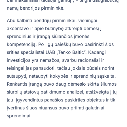
bei maksimaliai tausoja gamtą“, – teigia daugiabučių
namų bendrijos pirmininkė.
Abu kalbinti bendrijų pirmininkai, vieningai
akcentavo ir apie būtinybę atkreipti dėmesį į
sprendinius ir įrangą siūlančios įmonės
kompetenciją. Po ilgų paieškų buvo pasirinkti šios
srities specialistai UAB „Tenko Baltic“. Kadangi
investicijos yra nemažos, svarbu racionaliai ir
teisingai jas panaudoti, tačiau jokiais būdais norint
sutaupyti, netaupyti kokybės ir sprendinių sąskaita.
Renkantis įrangą buvo daug dėmesio skirta šilumos
siurblių atstovų patikimumo analizei, atsižvelgta į jų
jau įgyvendintus panašios paskirties objektus ir tik
įvertinus šiuos niuansus buvo priimti galutiniai
sprendimai.