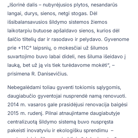
„Išorinė dalis – nubyrėjusios plytos, nesandarūs
langai, durys, sienos, netgi stogas. Dėl
išsibalansavusios šildymo sistemos žiemos
laikotarpiu butuose apšaldavo sienos, kurios dėl
šalčio tiltelių dar ir rasodavo ir pelydavo. Gyvenome
prie +11C° laipsnių, o mokesčiai už šilumos
suvartojimo buvo labai dideli, nes šiluma išeidavo į
lauką, bet už ją vis tiek turėdavome mokėti“, –
prisimena R. Danisevičius.
Nebegalėdami toliau gyventi tokiomis sąlygomis,
daugiabučio gyventojai nusprendė namą renovuoti.
2014 m. vasaros gale prasidėjusi renovacija baigėsi
2015 m. rudenį. Pilnai atnaujintame daugiabutyje
centralizuotą šildymo sistemą buvo nuspręsta
pakeisti inovatyviu ir ekologišku sprendimu –