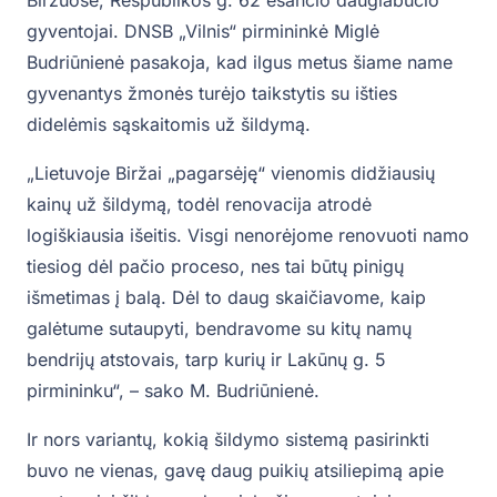
gyventojai. DNSB „Vilnis“ pirmininkė Miglė
Budriūnienė pasakoja, kad ilgus metus šiame name
gyvenantys žmonės turėjo taikstytis su išties
didelėmis sąskaitomis už šildymą.
„Lietuvoje Biržai „pagarsėję“ vienomis didžiausių
kainų už šildymą, todėl renovacija atrodė
logiškiausia išeitis. Visgi nenorėjome renovuoti namo
tiesiog dėl pačio proceso, nes tai būtų pinigų
išmetimas į balą. Dėl to daug skaičiavome, kaip
galėtume sutaupyti, bendravome su kitų namų
bendrijų atstovais, tarp kurių ir Lakūnų g. 5
pirmininku“, – sako M. Budriūnienė.
Ir nors variantų, kokią šildymo sistemą pasirinkti
buvo ne vienas, gavę daug puikių atsiliepimą apie