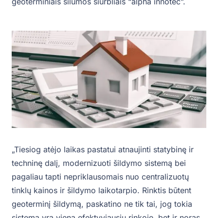
geoterminiais šilumos siurbliais “alpha innotec”.
„Tiesiog atėjo laikas pastatui atnaujinti statybinę ir
techninę dalį, modernizuoti šildymo sistemą bei
pagaliau tapti nepriklausomais nuo centralizuotų
tinklų kainos ir šildymo laikotarpio. Rinktis būtent
geoterminį šildymą, paskatino ne tik tai, jog tokia
sistema yra viena efektyviausių rinkoje, bet ir noras