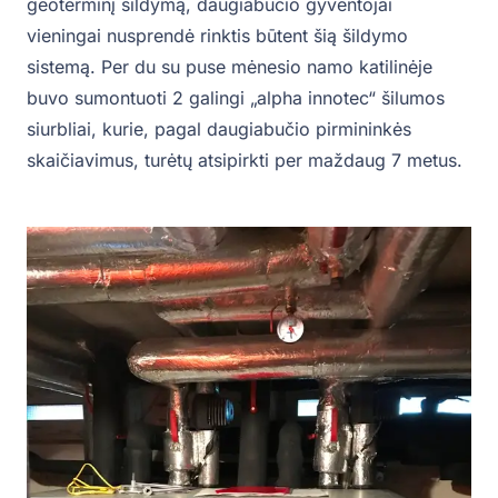
geoterminį šildymą, daugiabučio gyventojai
vieningai nusprendė rinktis būtent šią šildymo
sistemą. Per du su puse mėnesio namo katilinėje
buvo sumontuoti 2 galingi „alpha innotec“ šilumos
siurbliai, kurie, pagal daugiabučio pirmininkės
skaičiavimus, turėtų atsipirkti per maždaug 7 metus.