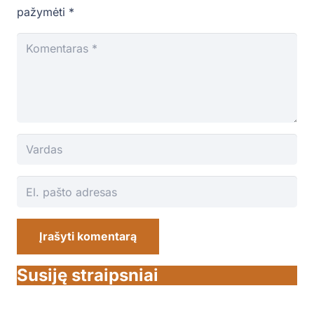
pažymėti
*
Įrašyti komentarą
Susiję straipsniai