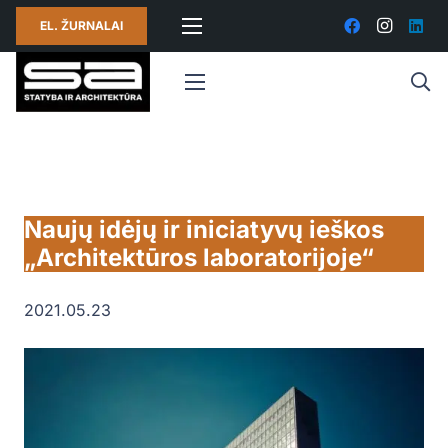
EL. ŽURNALAI
Naujų idėjų ir iniciatyvų ieškos
„Architektūros laboratorijoje“
2021.05.23