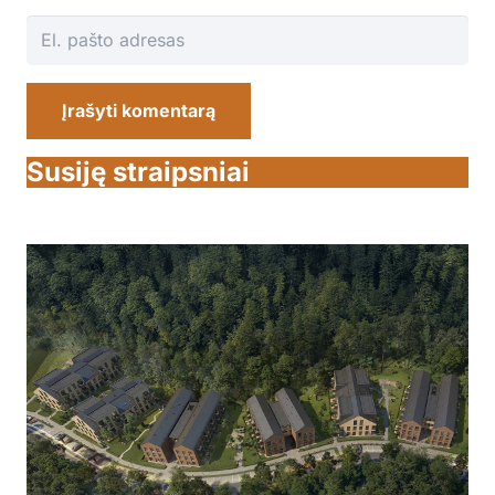
Įrašyti komentarą
Susiję straipsniai