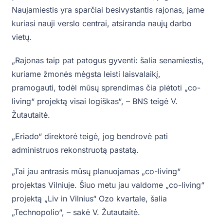
Naujamiestis yra sparčiai besivystantis rajonas, jame
kuriasi nauji verslo centrai, atsiranda naujų darbo
vietų.
„Rajonas taip pat patogus gyventi: šalia senamiestis,
kuriame žmonės mėgsta leisti laisvalaikį,
pramogauti, todėl mūsų sprendimas čia plėtoti „co-
living“ projektą visai logiškas“, – BNS teigė V.
Žutautaitė.
„Eriado“ direktorė teigė, jog bendrovė pati
administruos rekonstruotą pastatą.
„Tai jau antrasis mūsų planuojamas „co-living“
projektas Vilniuje. Šiuo metu jau valdome „co-living“
projektą „Liv in Vilnius“ Ozo kvartale, šalia
„Technopolio“, – sakė V. Žutautaitė.