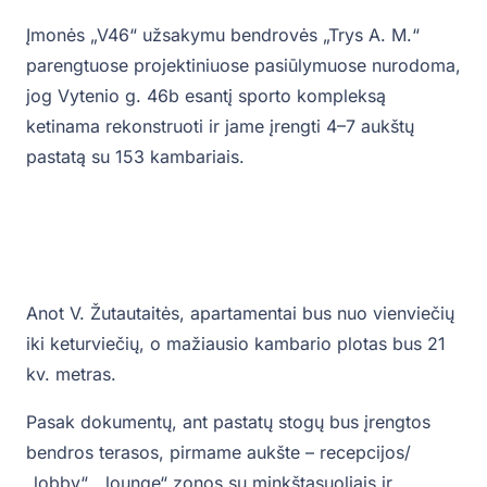
Įmonės „V46“ užsakymu bendrovės „Trys A. M.“
parengtuose projektiniuose pasiūlymuose nurodoma,
jog Vytenio g. 46b esantį sporto kompleksą
ketinama rekonstruoti ir jame įrengti 4–7 aukštų
pastatą su 153 kambariais.
Anot V. Žutautaitės, apartamentai bus nuo vienviečių
iki keturviečių, o mažiausio kambario plotas bus 21
kv. metras.
Pasak dokumentų, ant pastatų stogų bus įrengtos
bendros terasos, pirmame aukšte – recepcijos/
„lobby“, „lounge“ zonos su minkštasuoliais ir