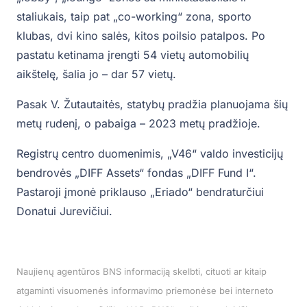
staliukais, taip pat „co-working“ zona, sporto
klubas, dvi kino salės, kitos poilsio patalpos. Po
pastatu ketinama įrengti 54 vietų automobilių
aikštelę, šalia jo – dar 57 vietų.
Pasak V. Žutautaitės, statybų pradžia planuojama šių
metų rudenį, o pabaiga – 2023 metų pradžioje.
Registrų centro duomenimis, „V46“ valdo investicijų
bendrovės „DIFF Assets“ fondas „DIFF Fund I“.
Pastaroji įmonė priklauso „Eriado“ bendraturčiui
Donatui Jurevičiui.
Naujienų agentūros BNS informaciją skelbti, cituoti ar kitaip
atgaminti visuomenės informavimo priemonėse bei interneto