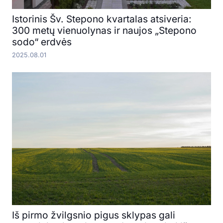
Istorinis Šv. Stepono kvartalas atsiveria:
300 metų vienuolynas ir naujos „Stepono
sodo“ erdvės
2025.08.01
Iš pirmo žvilgsnio pigus sklypas gali