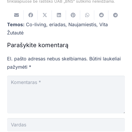
tinklalapiuose be raštiško UAB „BNS“ sutikimo neleidžiama.
Temos:
Co-living
,
eriadas
,
Naujamiestis
,
Vita
Žutautė
Parašykite komentarą
El. pašto adresas nebus skelbiamas.
Būtini laukeliai
pažymėti
*