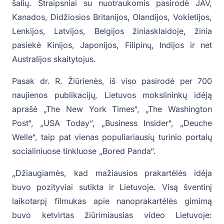
šalių. Straipsniai su nuotraukomis pasirodė JAV,
Kanados, Didžiosios Britanijos, Olandijos, Vokietijos,
Lenkijos, Latvijos, Belgijos žiniasklaidoje, žinia
pasiekė Kinijos, Japonijos, Filipinų, Indijos ir net
Australijos skaitytojus.
Pasak dr. R. Žiūrienės, iš viso pasirodė per 700
naujienos publikacijų, Lietuvos mokslininkų idėją
aprašė „The New York Times“, „The Washington
Post“, „USA Today“, „Business Insider“, „Deuche
Welle“, taip pat vienas populiariausių turinio portalų
socialiniuose tinkluose „Bored Panda“.
„Džiaugiamės, kad mažiausios prakartėlės idėja
buvo pozityviai sutikta ir Lietuvoje. Visą šventinį
laikotarpį filmukas apie nanoprakartėlės gimimą
buvo ketvirtas žiūrimiausias video Lietuvoje: