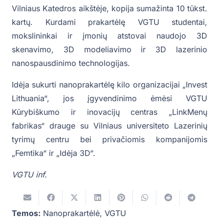
Vilniaus Katedros aikštėje, kopija sumažinta 10 tūkst.
kartų. Kurdami prakartėlę VGTU studentai,
mokslininkai ir įmonių atstovai naudojo 3D
skenavimo, 3D modeliavimo ir 3D lazerinio
nanospausdinimo technologijas.
Idėja sukurti nanoprakartėlę kilo organizacijai „Invest
Lithuania“, jos įgyvendinimo ėmėsi VGTU
Kūrybiškumo ir inovacijų centras „LinkMenų
fabrikas“ drauge su Vilniaus universiteto Lazerinių
tyrimų centru bei privačiomis kompanijomis
„Femtika“ ir „Idėja 3D“.
VGTU inf.
Temos:
Nanoprakartėlė
,
VGTU