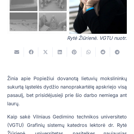
Rytė Žiūrienė. VGTU nuotr.
Žinia apie Popiežiui dovanotą lietuvių mokslininkų
sukurtą ląstelės dydžio nanoprakartėlę apskriejo visą
pasaulį, bet prisidėjusieji prie šio darbo nemiega ant
laurų.
Kaip sakė Vilniaus Gedimino technikos universiteto
(VGTU) Grafinių sistemų katedros lektorė dr. Rytė
Žiūrienė, universitetas, pasitelkęs naujausias