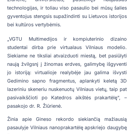
technologijas, ir toliau viso pasaulio bei mūsų šalies
gyventojus stengsis supažindinti su Lietuvos istorijos
bei kultūros vertybėmis.
„VGTU Multimedijos ir kompiuterinio dizaino
studentai dirba prie virtualaus Vilniaus modelio.
Siekiame ne tiksliai atvaizduoti miestą, bet pasiūlyti
naują žvilgsnį į žinomas erdves, galimybę išgyventi
jo istoriją: virtualioje realybėje jau galima išvysti
Gedimino sapno fragmentus, aplankyti keletą 3D
lazeriniu skeneriu nuskenuotų Vilniaus vietų, taip pat
pasivaikščioti po Katedros aikštės prakartėlę“, –
pasakojo dr. R. Žiūrienė.
Žinia apie Gineso rekordo siekiančią mažiausią
pasaulyje Vilniaus nanoprakartėlę apskriejo daugybę