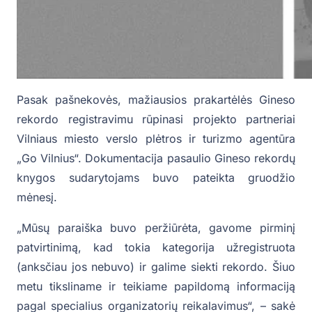
Pasak pašnekovės, mažiausios prakartėlės Gineso
rekordo registravimu rūpinasi projekto partneriai
Vilniaus miesto verslo plėtros ir turizmo agentūra
„Go Vilnius“. Dokumentacija pasaulio Gineso rekordų
knygos sudarytojams buvo pateikta gruodžio
mėnesį.
„Mūsų paraiška buvo peržiūrėta, gavome pirminį
patvirtinimą, kad tokia kategorija užregistruota
(anksčiau jos nebuvo) ir galime siekti rekordo. Šiuo
metu tiksliname ir teikiame papildomą informaciją
pagal specialius organizatorių reikalavimus“, – sakė