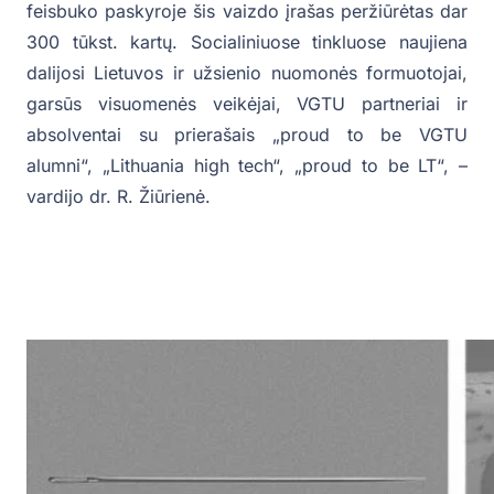
feisbuko paskyroje šis vaizdo įrašas peržiūrėtas dar
300 tūkst. kartų. Socialiniuose tinkluose naujiena
dalijosi Lietuvos ir užsienio nuomonės formuotojai,
garsūs visuomenės veikėjai, VGTU partneriai ir
absolventai su prierašais „proud to be VGTU
alumni“, „Lithuania high tech“, „proud to be LT“, –
vardijo dr. R. Žiūrienė.