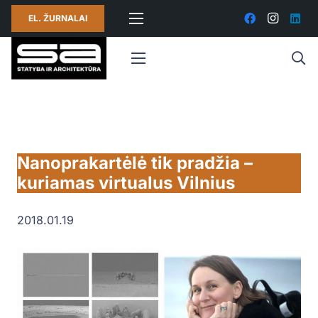
EL. ŽURNALAI
Nanoprakartėlė tik pradžia –
kuriamas virtualus Vilnius
2018.01.19