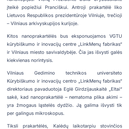
įteikė popiežiui Pranciškui. Antroji prakartėlė liko
Lietuvos Respublikos prezidentūroje Vilniuje, trečioji
– Vilniaus arkivyskupijos kurijoje.
Kitos nanoprakartėlės bus eksponuojamos VGTU
kūrybiškumo ir inovacijų centre „LinkMenų fabrikas“
ir Vilniaus miesto savivaldybėje. Čia jas išvysti galės
kiekvienas norintysis.
Vilniaus Gedimino technikos universiteto
Kūrybiškumo ir inovacijų centro „LinkMenų fabrikas“
direktoriaus pavaduotoja Eglė Girdzijauskaitė „Eltai“
sakė, kad nanoprakartėlė – nematoma plika akimi –
yra žmogaus ląstelės dydžio. Ją galima išvysti tik
per galingus mikroskopus.
Tiksli prakartėlės, Kalėdų laikotarpiu stovinčios