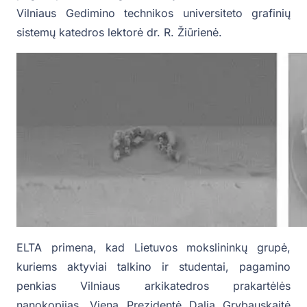
Vilniaus Gedimino technikos universiteto grafinių
sistemų katedros lektorė dr. R. Žiūrienė.
ELTA primena, kad Lietuvos mokslininkų grupė,
kuriems aktyviai talkino ir studentai, pagamino
penkias Vilniaus arkikatedros prakartėlės
nanokopijas. Vieną Prezidentė Dalia Grybauskaitė