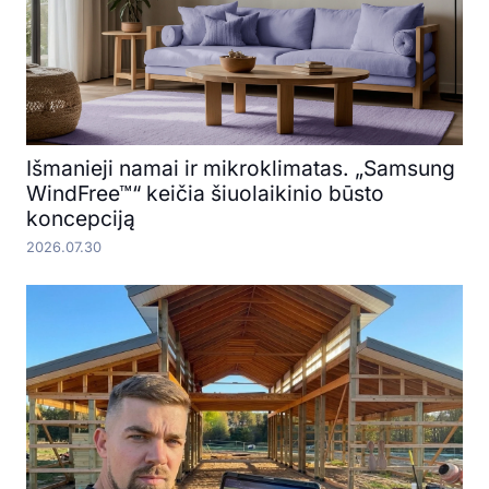
Išmanieji namai ir mikroklimatas. „Samsung
WindFree™“ keičia šiuolaikinio būsto
koncepciją
2026.07.30