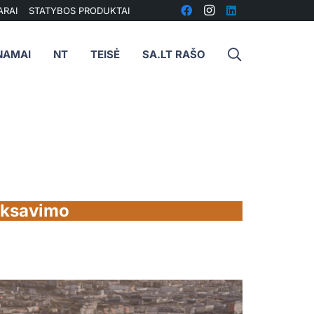
ARAI
STATYBOS PRODUKTAI
NAMAI
NT
TEISĖ
SA.LT RAŠO
deksavimo