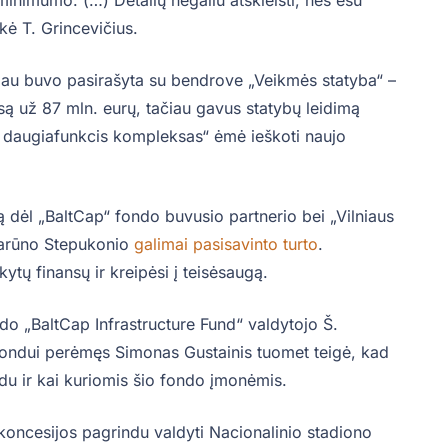
kė T. Grincevičius.
 jau buvo pasirašyta su bendrove „Veikmės statyba“ –
są už 87 mln. eurų, tačiau gavus statybų leidimą
s daugiafunkcis kompleksas“ ėmė ieškoti naujo
mą dėl „BaltCap“ fondo buvusio partnerio bei „Vilniaus
arūno Stepukonio
galimai pasisavinto turto
.
rkytų finansų ir kreipėsi į teisėsaugą.
o „BaltCap Infrastructure Fund“ valdytojo Š.
ondui perėmęs Simonas Gustainis tuomet teigė, kad
ndu ir kai kuriomis šio fondo įmonėmis.
s koncesijos pagrindu valdyti Nacionalinio stadiono