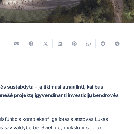
ės sustabdyta – ją tikimasi atnaujinti, kai bus
anešė projektą įgyvendinanti investicijų bendrovės
iafunkcis komplekso“ įgaliotasis atstovas Lukas
us savivaldybe bei Švietimo, mokslo ir sporto