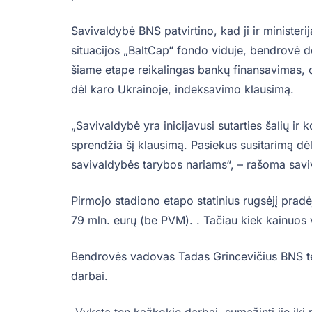
Savivaldybė BNS patvirtino, kad ji ir minister
situacijos „BaltCap“ fondo viduje, bendrovė d
šiame etape reikalingas bankų finansavimas, o
dėl karo Ukrainoje, indeksavimo klausimą.
„Savivaldybė yra inicijavusi sutarties šalių ir k
sprendžia šį klausimą. Pasiekus susitarimą dė
savivaldybės tarybos nariams“, – rašoma sav
Pirmojo stadiono etapo statinius rugsėjį pradėj
79 mln. eurų (be PVM). . Tačiau kiek kainuos
Bendrovės vadovas Tadas Grincevičius BNS tei
darbai.
„Vyksta ten kažkokie darbai, sumažinti jie iki