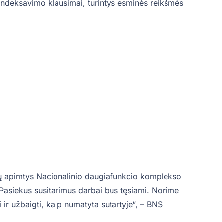
 indeksavimo klausimai, turintys esminės reikšmės
rbų apimtys Nacionalinio daugiafunkcio komplekso
Pasiekus susitarimus darbai bus tęsiami. Norime
ti ir užbaigti, kaip numatyta sutartyje“, – BNS