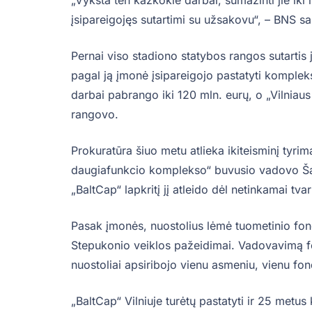
įsipareigojęs sutartimi su užsakovu“, – BNS sa
Pernai viso stadiono statybos rangos sutartis
pagal ją įmonė įsipareigojo pastatyti komplek
darbai pabrango iki 120 mln. eurų, o „Vilniau
rangovo.
Prokuratūra šiuo metu atlieka ikiteisminį tyri
daugiafunkcio komplekso“ buvusio vadovo Š
„BaltCap“ lapkritį jį atleido dėl netinkamai tva
Pasak įmonės, nuostolius lėmė tuometinio fond
Stepukonio veiklos pažeidimai. Vadovavimą f
nuostoliai apsiribojo vienu asmeniu, vienu fo
„BaltCap“ Vilniuje turėtų pastatyti ir 25 metu