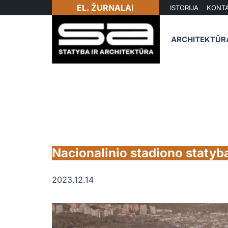
EL. ŽURNALAI
ISTORIJA
KONTA
ARCHITEKTŪR
Nacionalinio stadiono statyb
2023.12.14