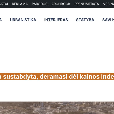
KTAI
REKLAMA
PARODOS
ARCHBOOK
PRENUMERATA
VEBIN
A
URBANISTIKA
INTERJERAS
STATYBA
SAVI 
a sustabdyta, deramasi dėl kainos in