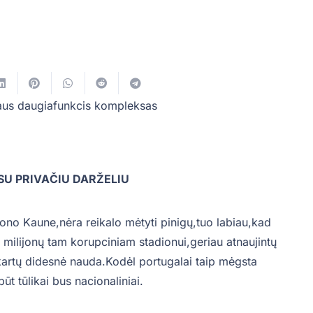
iaus daugiafunkcis kompleksas
 SU PRIVAČIU DARŽELIU
iono Kaune,nėra reikalo mėtyti pinigų,tuo labiau,kad
 milijonų tam korupciniam stadionui,geriau atnaujintų
kartų didesnė nauda.Kodėl portugalai taip mėgsta
ūt tūlikai bus nacionaliniai.