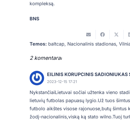
kompleksą.
BNS
Temos:
baltcap
,
Nacionalinis stadionas
,
Viln
2
komentarai
.
EILINIS KORUPCINIS SADIONIUKAS
2023-12-15 17:21
NykstančiaiLietuvai sočiai užtenka vieno stad
lietuvių futbolas papuasų lygio.Už tuos šimtus
futbolo aikštes visose rajonuose,butų šimtus 
žodį-nacionalinis,viską ką stato wilno.Tuoj turb