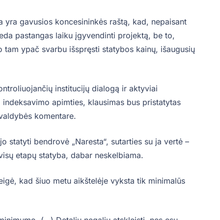
ija yra gavusios koncesininkės raštą, kad, nepaisant
eda pastangas laiku įgyvendinti projektą, be to,
 tam ypač svarbu išspręsti statybos kainų, išaugusių
ontroliuojančių institucijų dialogą ir aktyviai
l indeksavimo apimties, klausimas bus pristatytas
ivaldybės komentare.
o statyti bendrovė „Naresta“, sutarties su ja vertė –
 visų etapų statyba, dabar neskelbiama.
gė, kad šiuo metu aikštelėje vyksta tik minimalūs
 minimumo. (…) Detalių negaliu atskleisti, nes esu