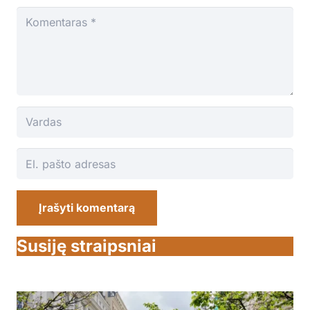
Įrašyti komentarą
Susiję straipsniai