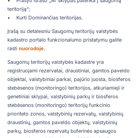
• Prašyti išrašo „Ar sklypas patenka į saugomą
teritoriją“;
• Kurti Dominančias teritorijas.
Įrašą su detalesniu Saugomų teritorijų valstybės
kadastro portalo funkcionalumo pristatymu galite
rasti
nuorodoje
.
Saugomų teritorijų valstybės kadastre yra
registruojami rezervatai, draustiniai, gamtos paveldo
objektai, valstybiniai parkai, pajūrio juosta, biosferos
stebėsenos (monitoringo) teritorijos, atkuriamieji ir
genetiniai sklypai, valstybinių parkų ir biosferos
stebėsenos (monitoringo) teritorijų funkcinio
prioriteto zonos, valstybinių rezervatų, valstybinių
draustinių, gamtos paveldo objektų, valstybinių
parkų, biosferos rezervatų buferinės apsaugos