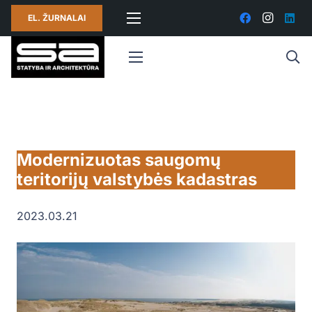
EL. ŽURNALAI
Modernizuotas saugomų
teritorijų valstybės kadastras
2023.03.21