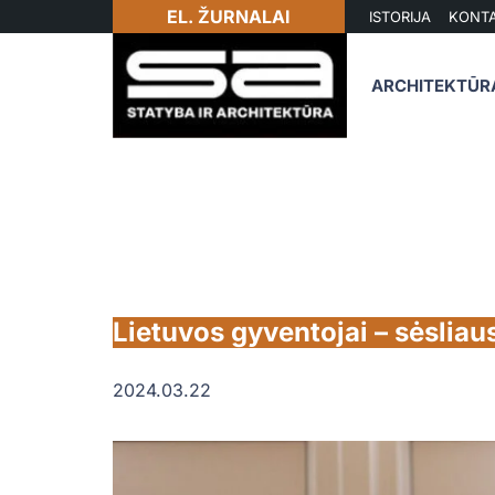
EL. ŽURNALAI
ISTORIJA
KONTA
ARCHITEKTŪR
Lietuvos gyventojai – sėsliaus
2024.03.22