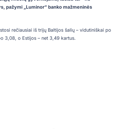
nys, pažymi „Luminor“ banko mažmeninės
.
osi rečiausiai iš trijų Baltijos šalių – vidutiniškai po
o 3,08, o Estijos – net 3,49 kartus.