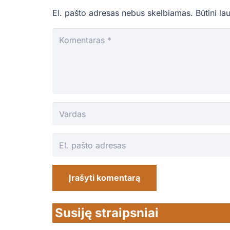
El. pašto adresas nebus skelbiamas.
Būtini la
Įrašyti komentarą
Susiję straipsniai