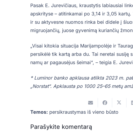
Pasak E. Jurevičiaus, kraustytis labiausiai li
apskrityse – atitinkamai po 3,14 ir 3,05 kartų.
ir su aktyvesne nuomos rinka bei didele į šiuo
migruojančių, juose gyvenimą kuriančių žmoni
„Visai kitokia situacija Marijampolėje ir Taura
persikėlė tik kartą arba du. Tai neretai susiję
namų ar pagausėjus šeimai“, – teigia E. Jurevi
* Luminor banko apklausa atlikta 2023 m. pab
„Norstat“. Apklausta po 1000 25–65 metų amži
Temos:
persikraustymas iš vieno būsto
Parašykite komentarą