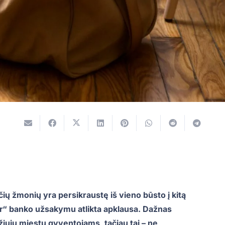
ių žmonių yra persikraustę iš vieno būsto į kitą
r“ banko užsakymu atlikta apklausa. Dažnas
iųjų miestų gyventojams, tačiau tai – ne