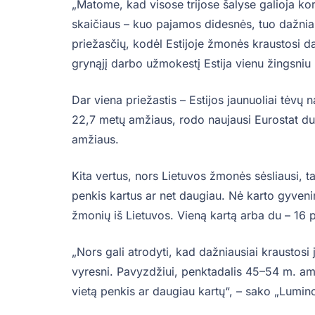
„Matome, kad visose trijose šalyse galioja kor
skaičiaus – kuo pajamos didesnės, tuo dažnia
priežasčių, kodėl Estijoje žmonės kraustosi d
grynąjį darbo užmokestį Estija vienu žingsniu l
Dar viena priežastis – Estijos jaunuoliai tėvų 
22,7 metų amžiaus, rodo naujausi Eurostat duo
amžiaus.
Kita vertus, nors Lietuvos žmonės sėsliausi, t
penkis kartus ar net daugiau. Nė karto gyven
žmonių iš Lietuvos. Vieną kartą arba du – 16 p
„Nors gali atrodyti, kad dažniausiai kraustosi 
vyresni. Pavyzdžiui, penktadalis 45–54 m. a
vietą penkis ar daugiau kartų“, – sako „Lumin