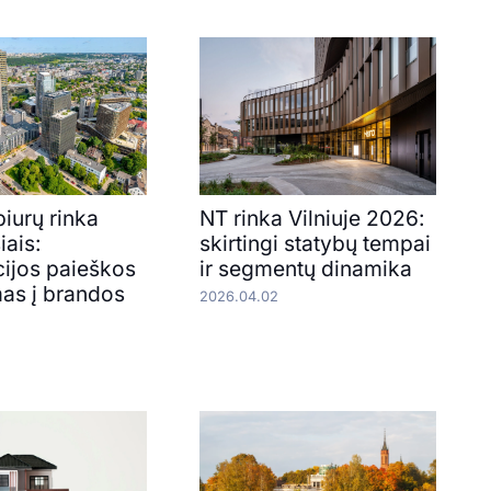
biurų rinka
NT rinka Vilniuje 2026:
iais:
skirtingi statybų tempai
cijos paieškos
ir segmentų dinamika
mas į brandos
2026.04.02