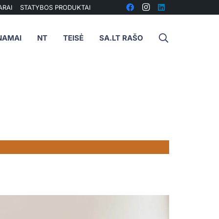
ARAI
STATYBOS PRODUKTAI
NAMAI
NT
TEISĖ
SA.LT RAŠO