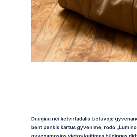
Daugiau nei ketvirtadalis Lietuvoje gyvenanč
bent penkis kartus gyvenime, rodo „Lumino
gyvenamosios vietos keitimas būdingas didž