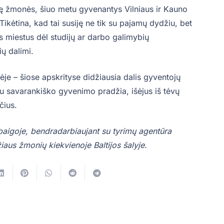
nkę žmonės, šiuo metu gyvenantys Vilniaus ir Kauno
 Tikėtina, kad tai susiję ne tik su pajamų dydžiu, bet
s miestus dėl studijų ar darbo galimybių
ų dalimi.
gėje – šiose apskrityse didžiausia dalis gyventojų
 su savarankiško gyvenimo pradžia, išėjus iš tėvų
čius.
aigoje, bendradarbiaujant su tyrimų agentūra
aus žmonių kiekvienoje Baltijos šalyje.