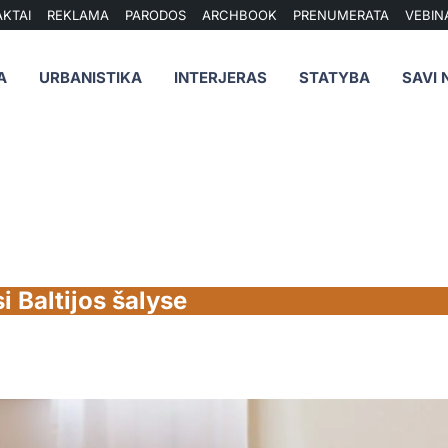
KTAI
REKLAMA
PARODOS
ARCHBOOK
PRENUMERATA
VEBIN
A
URBANISTIKA
INTERJERAS
STATYBA
SAVI 
i Baltijos šalyse