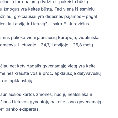
eliacija tarp pajamų dydžio ir pakeistų būstų
u žmogus yra keitęs būstą. Tad viena iš esminių
ažniau, greičiausiai yra didesnės pajamos – pagal
enkia Latviją ir Lietuvą“, – sako E. Jurevičius.
namus palieka vieni jauniausių Europoje, vidutiniškai
menys. Lietuvoje – 24,7, Latvijoje – 26,8 metų
ačiau net ketvirtadalis gyvenamąją vietą yra keitę
ime nesikraustė vos 8 proc. apklausoje dalyvavusių
roc. apklaustųjų.
jauniausios kartos žmonės, nuo jų neatsilieka ir
mžiaus Lietuvos gyventojų pakeitė savo gyvenamąją
or“ banko ekspertas.