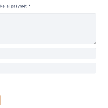
ukeliai pažymėti
*