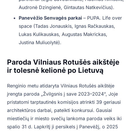
Audronė Dzingienė, Gintautas Natkevičius).
Panevėžio Senvagės parkai
– PUPA. Life over
space (Tadas Jonauskis, Ignas Račkauskas,
Lukas Kulikauskas, Augustas Makrickas,
Justina Muliuolytė).
Paroda Vilniaus Rotušės aikštėje
ir tolesnė kelionė po Lietuvą
Renginio metu atidaryta Vilniaus Rotušės aikštėje
įrengta paroda „Žvilgsnis į save 2023–2024“, Joje
pristatomi tarptautinės komisijos atrinkti 39 geriausi
architektūros darbai, pateikti konkursui. Gausiai
miestiečių ir miesto svečių lankoma paroda veiks iki
spalio 31 d. Lapkritį ji persikels į Panevėžį, o 2025