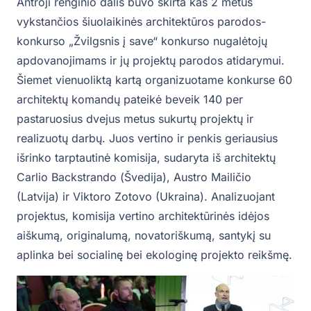
Antroji renginio dalis buvo skirta kas 2 metus
vykstančios šiuolaikinės architektūros parodos-
konkurso „Žvilgsnis į save“ konkurso nugalėtojų
apdovanojimams ir jų projektų parodos atidarymui.
Šiemet vienuoliktą kartą organizuotame konkurse 60
architektų komandų pateikė beveik 140 per
pastaruosius dvejus metus sukurtų projektų ir
realizuotų darbų. Juos vertino ir penkis geriausius
išrinko tarptautinė komisija, sudaryta iš architektų
Carlio Backstrando (Švedija), Austro Mailičio
(Latvija) ir Viktoro Zotovo (Ukraina). Analizuojant
projektus, komisija vertino architektūrinės idėjos
aiškumą, originalumą, novatoriškumą, santykį su
aplinka bei socialinę bei ekologinę projekto reikšmę.