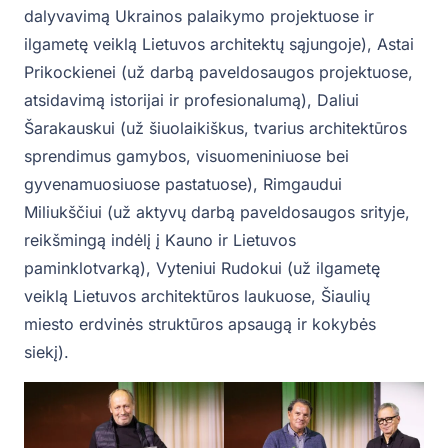
dalyvavimą Ukrainos palaikymo projektuose ir
ilgametę veiklą Lietuvos architektų sąjungoje), Astai
Prikockienei (už darbą paveldosaugos projektuose,
atsidavimą istorijai ir profesionalumą), Daliui
Šarakauskui (už šiuolaikiškus, tvarius architektūros
sprendimus gamybos, visuomeniniuose bei
gyvenamuosiuose pastatuose), Rimgaudui
Miliukščiui (už aktyvų darbą paveldosaugos srityje,
reikšmingą indėlį į Kauno ir Lietuvos
paminklotvarką), Vyteniui Rudokui (už ilgametę
veiklą Lietuvos architektūros laukuose, Šiaulių
miesto erdvinės struktūros apsaugą ir kokybės
siekį).