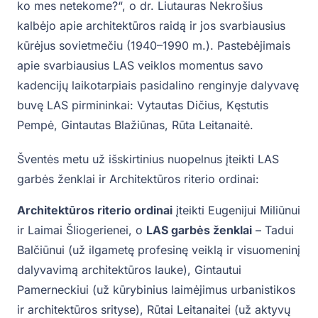
ko mes netekome?“, o dr. Liutauras Nekrošius
kalbėjo apie architektūros raidą ir jos svarbiausius
kūrėjus sovietmečiu (1940–1990 m.). Pastebėjimais
apie svarbiausius LAS veiklos momentus savo
kadencijų laikotarpiais pasidalino renginyje dalyvavę
buvę LAS pirmininkai: Vytautas Dičius, Kęstutis
Pempė, Gintautas Blažiūnas, Rūta Leitanaitė.
Šventės metu už išskirtinius nuopelnus įteikti LAS
garbės ženklai ir Architektūros riterio ordinai:
Architektūros riterio ordinai
įteikti Eugenijui Miliūnui
ir Laimai Šliogerienei, o
LAS garbės ženklai
– Tadui
Balčiūnui (už ilgametę profesinę veiklą ir visuomeninį
dalyvavimą architektūros lauke), Gintautui
Pamerneckiui (už kūrybinius laimėjimus urbanistikos
ir architektūros srityse), Rūtai Leitanaitei (už aktyvų