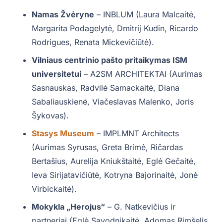
Namas Žvėryne
– INBLUM (Laura Malcaitė,
Margarita Podagelytė, Dmitrij Kudin, Ricardo
Rodrigues, Renata Mickevičiūtė).
Vilniaus centrinio pašto pritaikymas ISM
universitetui
– A2SM ARCHITEKTAI (Aurimas
Sasnauskas, Radvilė Samackaitė, Diana
Sabaliauskienė, Viačeslavas Malenko, Joris
Šykovas).
Stasys Museum
– IMPLMNT Architects
(Aurimas Syrusas, Greta Brimė, Ričardas
Bertašius, Aurelija Kniukštaitė, Eglė Gečaitė,
Ieva Sirijatavičiūtė, Kotryna Bajorinaitė, Jonė
Virbickaitė).
Mokykla „Herojus“
– G. Natkevičius ir
partneriai (Eglė Savodnikaitė, Adomas Rimšelis,