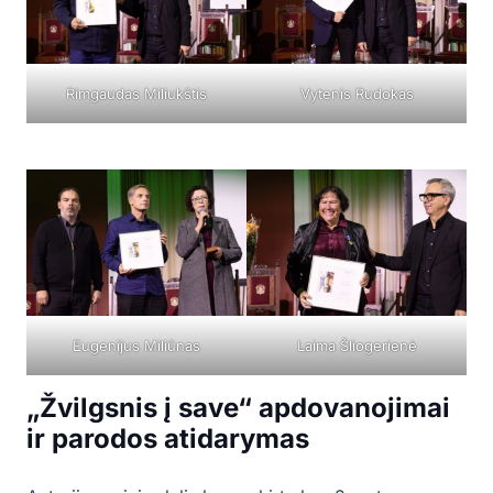
Rimgaudas Miliukštis
Vytenis Rudokas
Eugenijus Miliūnas
Laima Šliogerienė
„Žvilgsnis į save“ apdovanojimai
ir parodos atidarymas