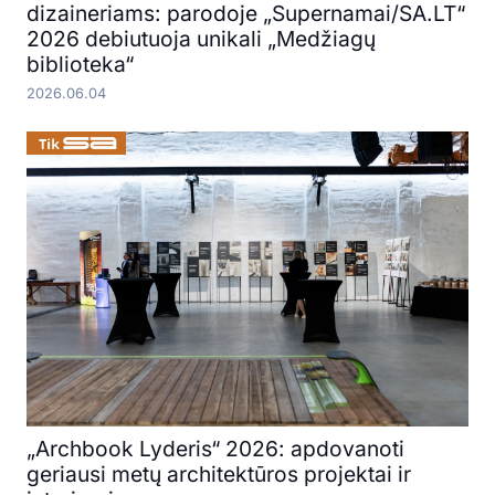
dizaineriams: parodoje „Supernamai/SA.LT“
2026 debiutuoja unikali „Medžiagų
biblioteka“
2026.06.04
„Archbook Lyderis“ 2026: apdovanoti
geriausi metų architektūros projektai ir