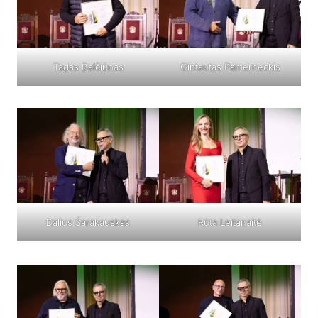
Tadas Balčiūnas
Gintautas Pamerneckis
Dalius Šarakauskas
Rūta Leitanaitė