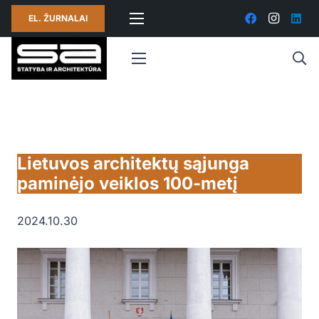
EL. ŽURNALAI
Lietuvos architektų sąjunga
paminėjo veiklos 100-metį
2024.10.30