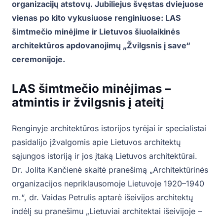
organizacijų atstovų. Jubiliejus švęstas dviejuose
vienas po kito vykusiuose renginiuose: LAS
šimtmečio minėjime ir Lietuvos šiuolaikinės
architektūros apdovanojimų „Žvilgsnis į save“
ceremonijoje.
LAS šimtmečio minėjimas –
atmintis ir žvilgsnis į ateitį
Renginyje architektūros istorijos tyrėjai ir specialistai
pasidalijo įžvalgomis apie Lietuvos architektų
sąjungos istoriją ir jos įtaką Lietuvos architektūrai.
Dr. Jolita Kančienė skaitė pranešimą „Architektūrinės
organizacijos nepriklausomoje Lietuvoje 1920–1940
m.“, dr. Vaidas Petrulis aptarė išeivijos architektų
indėlį su pranešimu „Lietuviai architektai išeivijoje –