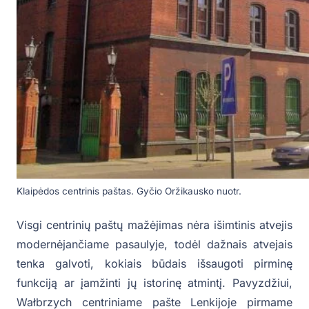
Klaipėdos centrinis paštas. Gyčio Oržikausko nuotr.
Visgi centrinių paštų mažėjimas nėra išimtinis atvejis
modernėjančiame pasaulyje, todėl dažnais atvejais
tenka galvoti, kokiais būdais išsaugoti pirminę
funkciją ar įamžinti jų istorinę atmintį. Pavyzdžiui,
Wałbrzych centriniame pašte Lenkijoje pirmame