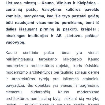
Lietuvos miestų – Kauno, Vilniaus ir Klaipėdos –
centrinių paštų. Valstybinė kultūros paveldo
komisija, manydama, kad šie trys pastatai galėtų
būti naudojami visuomenės poreikiams, bent iš
dalies išsaugant pirminę jų paskirtį, kreipėsi į
atsakingas institucijas ir AB „Lietuvos paštas“
vadovybę.
Kauno centrinio pašto rūmai yra vienas
reikšmingiausių tarpukario laikotarpio Kauno
modernizmo architektūros objektų, kuris išsiskiria
modernizmo architektūros bei tautinio stiliaus derme
ir architektūros tyrėjų yra laikomas etaloniniu
pavyzdžiu. Šis objektas yra vienas iš pagrindinių
elementų, sudarančių Kauno modernizmo
architektūros nominacinę bylą, siekiant šią vertybę
įrašyti į UNESCO Pasaulio paveldo sąrašą. Kauno