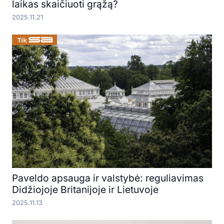
laikas skaičiuoti grąžą?
2025.11.21
Paveldo apsauga ir valstybė: reguliavimas
Didžiojoje Britanijoje ir Lietuvoje
2025.11.13