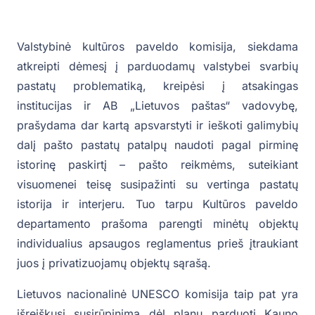
Valstybinė kultūros paveldo komisija, siekdama
atkreipti dėmesį į parduodamų valstybei svarbių
pastatų problematiką, kreipėsi į atsakingas
institucijas ir AB „Lietuvos paštas“ vadovybę,
prašydama dar kartą apsvarstyti ir ieškoti galimybių
dalį pašto pastatų patalpų naudoti pagal pirminę
istorinę paskirtį – pašto reikmėms, suteikiant
visuomenei teisę susipažinti su vertinga pastatų
istorija ir interjeru. Tuo tarpu Kultūros paveldo
departamento prašoma parengti minėtų objektų
individualius apsaugos reglamentus prieš įtraukiant
juos į privatizuojamų objektų sąrašą.
Lietuvos nacionalinė UNESCO komisija taip pat yra
išreiškusi susirūpinimą dėl planų parduoti Kauno