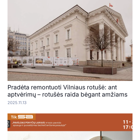
Pradėta remontuoti Vilniaus rotušė: ant
aptvėrimų – rotušės raida bėgant amžiams
2025.11.13