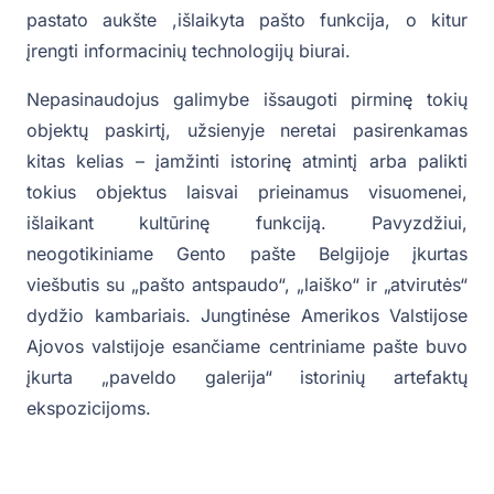
pastato aukšte ,išlaikyta pašto funkcija, o kitur
įrengti informacinių technologijų biurai.
Nepasinaudojus galimybe išsaugoti pirminę tokių
objektų paskirtį, užsienyje neretai pasirenkamas
kitas kelias – įamžinti istorinę atmintį arba palikti
tokius objektus laisvai prieinamus visuomenei,
išlaikant kultūrinę funkciją. Pavyzdžiui,
neogotikiniame Gento pašte Belgijoje įkurtas
viešbutis su „pašto antspaudo“, „laiško“ ir „atvirutės“
dydžio kambariais. Jungtinėse Amerikos Valstijose
Ajovos valstijoje esančiame centriniame pašte buvo
įkurta „paveldo galerija“ istorinių artefaktų
ekspozicijoms.