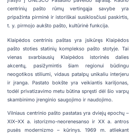
centrinių pašto rūmų vertingąja savybe yra
pripažinta pirminė ir istoriškai susiklosčiusi paskirtis,
t. y. pirmojo aukšto pašto, kultūrinė funkcija.
Klaipėdos centrinis paštas yra įsikūręs Klaipėdos
pašto stoties statinių komplekso pašto stotyje. Tai
vienas svarbiausių Klaipėdos istorinės dalies
akcentų, pasižymintis šiam regionui būdingu
neogotikos stiliumi, vidaus patalpų unikaliu interjeru
ir įranga. Pastato bokšte yra veikiantis kariljonas,
todėl privatizavimo metu būtina spręsti dėl šio varpų
skambinimo įrenginio saugojimo ir naudojimo.
Vilniaus centrinio pašto pastatas yra dviejų epochų –
XIX–XX a. istorizmo-neorenesanso ir XX a. antros
pusės modernizmo – kūrinys. 1969 m. atliekant