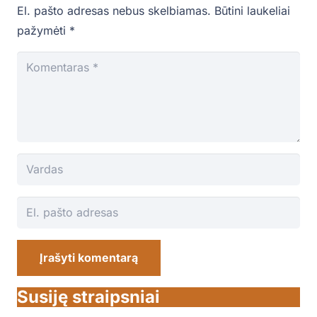
El. pašto adresas nebus skelbiamas.
Būtini laukeliai
pažymėti
*
Įrašyti komentarą
Susiję straipsniai