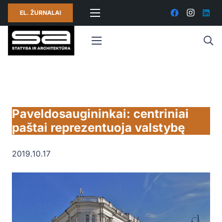
EL. ŽURNALAI
Paveldosaugininkai: centriniai
paštai reprezentuoja valstybę
2019.10.17