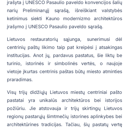
įrašyta į UNESCO Pasaulio paveldo konvencijos šalių
narių Preliminarųjį sąrašą, išreiškiant valstybės
ketinimus siekti Kauno modernizmo architektūros
įrašymo į UNESCO Pasaulio paveldo sąrašą.
Lietuvos restauratorių sąjunga, sunerimusi dėl
centrinių paštų likimo taip pat kreipėsi į atsakingas
institucijas. Anot jų, pardavus pastatus, šie liktų be
turinio, istorinės ir simbolinės vertės, o naujoje
vietoje įkurtas centrinis paštas būtų miesto atminties
praradimas.
Visų trijų didžiųjų Lietuvos miestų centriniai pašto
pastatai yra unikalūs architektūros bei istorijos
požiūriu. Jie atstovauja ir trijų skirtingų Lietuvos
regionų pastarųjų šimtmečių istorines aplinkybes bei
architektūrines tradicijas. Tačiau, šių pastatų vertę