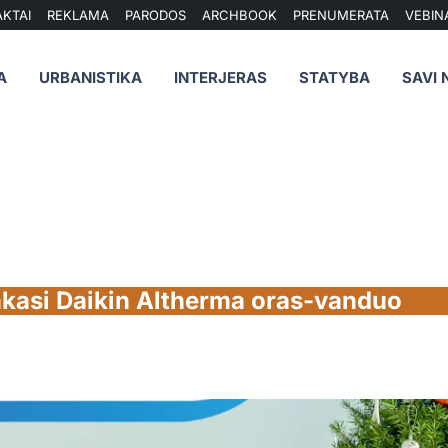
KTAI
REKLAMA
PARODOS
ARCHBOOK
PRENUMERATA
VEBIN
A
URBANISTIKA
INTERJERAS
STATYBA
SAVI 
nkasi Daikin Altherma oras-vanduo