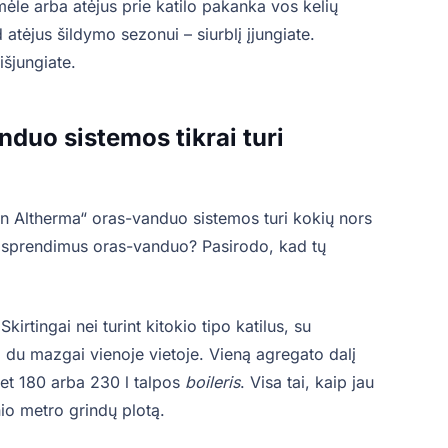
ėle arba atėjus prie katilo pakanka vos kelių
tėjus šildymo sezonui – siurblį įjungiate.
išjungiate.
duo sistemos tikrai turi
kin Altherma“ oras-vanduo sistemos turi kokių nors
ų sprendimus oras-vanduo? Pasirodo, kad tų
kirtingai nei turint kitokio tipo katilus, su
 du mazgai vienoje vietoje. Vieną agregato dalį
 net 180 arba 230 l talpos
boileris
. Visa tai, kaip jau
io metro grindų plotą.