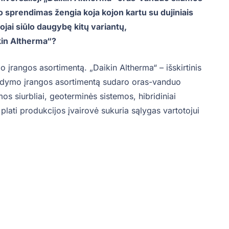
mo sprendimas žengia koja kojon kartu su dujiniais
ojai siūlo daugybę kitų variantų,
kin Altherma“?
mo įrangos asortimentą. „Daikin Altherma“ – išskirtinis
šildymo įrangos asortimentą sudaro oras-vanduo
os siurbliai, geoterminės sistemos, hibridiniai
a plati produkcijos įvairovė sukuria sąlygas vartotojui