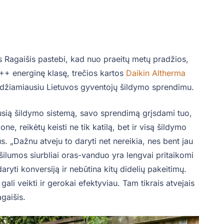
 Ragaišis pastebi, kad nuo praeitų metų pradžios,
i A++ energinę klasę, trečios kartos
Daikin Altherma
idžiamiausiu Lietuvos gyventojų šildymo sprendimu.
nusią šildymo sistemą, savo sprendimą grįsdami tuo,
ne, reikėtų keisti ne tik katilą, bet ir visą šildymo
s. „Dažnu atveju to daryti net nereikia, nes bent jau
šilumos siurbliai oras-vanduo yra lengvai pritaikomi
yti konversiją ir nebūtina kitų didelių pakeitimų.
 gali veikti ir gerokai efektyviau. Tam tikrais atvejais
gaišis.