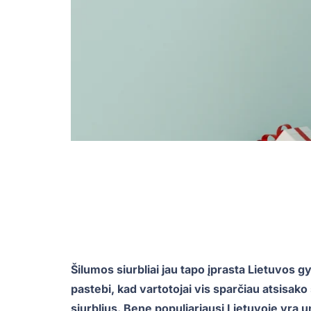
Šilumos siurbliai jau tapo įprasta Lietuvos
pastebi, kad vartotojai vis sparčiau atsisako
siurblius. Bene populiariausi Lietuvoje yra 