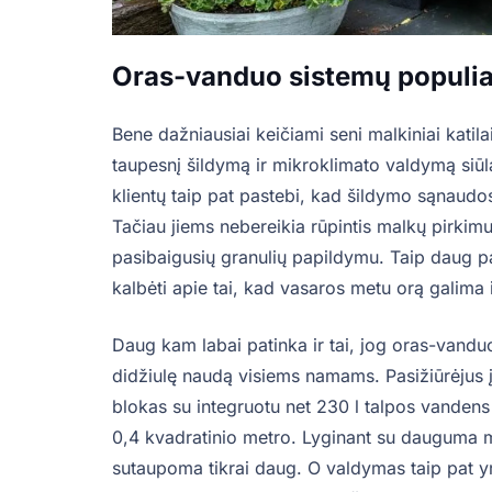
O
ras-vanduo sistemų populi
Bene dažniausiai keičiami seni malkiniai katilai. 
taupesnį šildymą ir mikroklimato valdymą siū
klientų taip pat pastebi, kad šildymo sąnaudo
Tačiau jiems nebereikia rūpintis malkų pirkim
pasibaigusių granulių papildymu. Taip daug p
kalbėti apie tai, kad vasaros metu orą galima ir
Daug kam labai patinka ir tai, jog oras-vand
didžiulę naudą visiems namams. Pasižiūrėjus į
blokas su integruotu net 230 l talpos vanden
0,4 kvadratinio metro. Lyginant su dauguma ma
sutaupoma tikrai daug. O valdymas taip pat yr