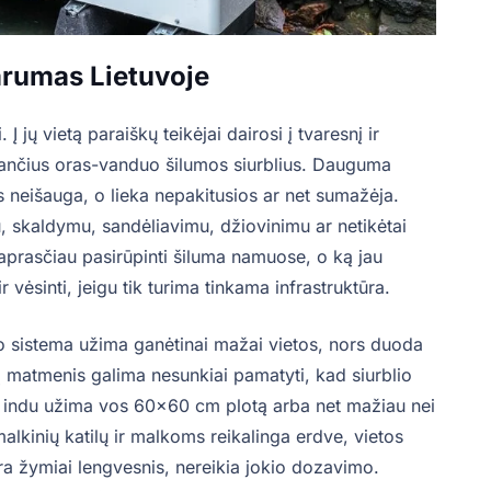
arumas Lietuvoje
Į jų vietą paraiškų teikėjai dairosi į tvaresnį ir
lančius oras-vanduo šilumos siurblius. Dauguma
s neišauga, o lieka nepakitusios ar net sumažėja.
u, skaldymu, sandėliavimu, džiovinimu ar netikėtai
aprasčiau pasirūpinti šiluma namuose, o ką jau
 vėsinti, jeigu tik turima tinkama infrastruktūra.
uo sistema užima ganėtinai mažai vietos, nors duoda
 matmenis galima nesunkiai pamatyti, kad siurblio
s indu užima vos 60×60 cm plotą arba net mažiau nei
lkinių katilų ir malkoms reikalinga erdve, vietos
a žymiai lengvesnis, nereikia jokio dozavimo.