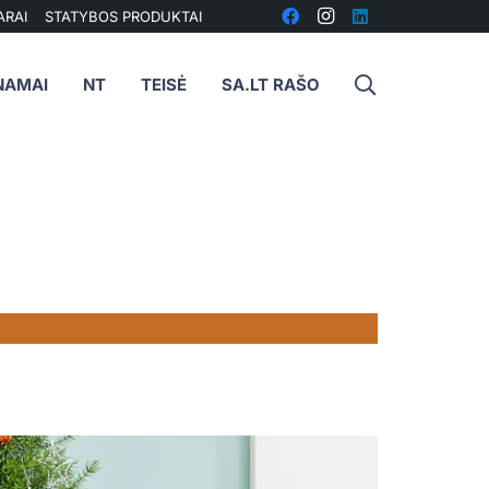
ARAI
STATYBOS PRODUKTAI
NAMAI
NT
TEISĖ
SA.LT RAŠO