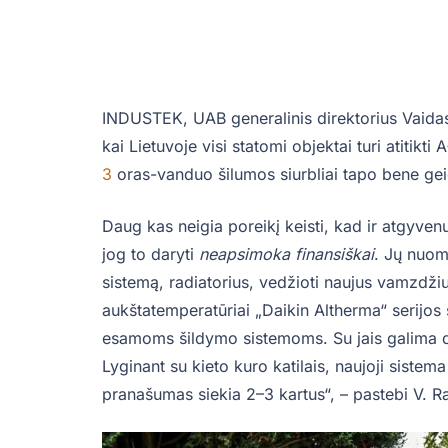
INDUSTEK, UAB generalinis direktorius Vaidas
kai Lietuvoje visi statomi objektai turi atitikt
3
oras-vanduo šilumos siurbliai tapo bene ge
Daug kas neigia poreikį keisti, kad ir atgyve
jog to daryti
neapsimoka finansiškai
. Jų nuomo
sistemą, radiatorius, vedžioti naujus vamzdžiu
aukštatemperatūriai „Daikin Altherma“ serijos 
esamoms šildymo sistemoms. Su jais galima dar
Lyginant su kieto kuro katilais, naujoji sistema
pranašumas siekia 2–3 kartus“, – pastebi V. Ra