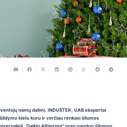
 gyventojų namų dalimi. INDUSTEK, UAB ekspertai
 šildymo kietu kuru ir verčiau renkasi šilumos
universalieji „Daikin Altherma“ oras-vanduo šilumos