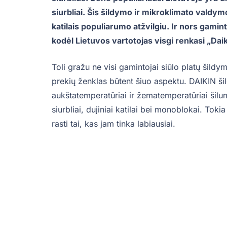
siurbliai. Šis šildymo ir mikroklimato valdy
katilais populiarumo atžvilgiu. Ir nors gamint
kodėl Lietuvos vartotojas visgi renkasi „Dai
Toli gražu ne visi gamintojai siūlo platų šildy
prekių ženklas būtent šiuo aspektu. DAIKIN 
aukštatemperatūriai ir žematemperatūriai šilum
siurbliai, dujiniai katilai bei monoblokai. Toki
rasti tai, kas jam tinka labiausiai.