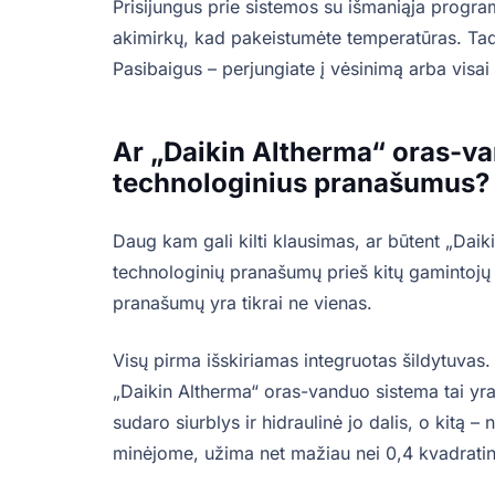
Prisijungus prie sistemos su išmaniąja program
akimirkų, kad pakeistumėte temperatūras. Tad a
Pasibaigus – perjungiate į vėsinimą arba visai 
Ar „Daikin Altherma“ oras-van
technologinius pranašumus?
Daug kam gali kilti klausimas, ar būtent „Dai
technologinių pranašumų prieš kitų gamintoj
pranašumų yra tikrai ne vienas.
Visų pirma išskiriamas integruotas šildytuvas. S
„Daikin Altherma“ oras-vanduo sistema tai yra
sudaro siurblys ir hidraulinė jo dalis, o kitą –
minėjome, užima net mažiau nei 0,4 kvadratin