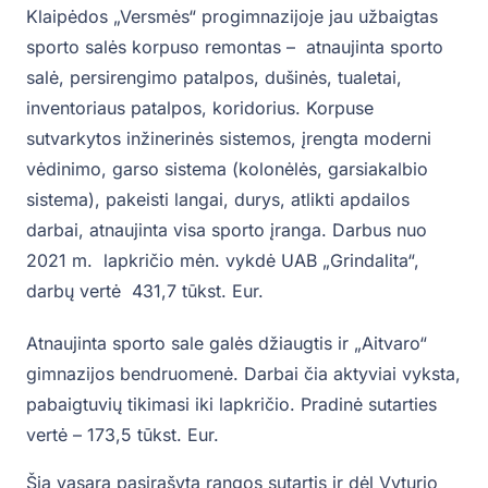
Klaipėdos „Versmės“ progimnazijoje jau užbaigtas
sporto salės korpuso remontas – atnaujinta sporto
salė, persirengimo patalpos, dušinės, tualetai,
inventoriaus patalpos, koridorius. Korpuse
sutvarkytos inžinerinės sistemos, įrengta moderni
vėdinimo, garso sistema (kolonėlės, garsiakalbio
sistema), pakeisti langai, durys, atlikti apdailos
darbai, atnaujinta visa sporto įranga. Darbus nuo
2021 m. lapkričio mėn. vykdė UAB „Grindalita“,
darbų vertė 431,7 tūkst. Eur.
Atnaujinta sporto sale galės džiaugtis ir „Aitvaro“
gimnazijos bendruomenė. Darbai čia aktyviai vyksta,
pabaigtuvių tikimasi iki lapkričio. Pradinė sutarties
vertė – 173,5 tūkst. Eur.
Šią vasarą pasirašyta rangos sutartis ir dėl Vyturio