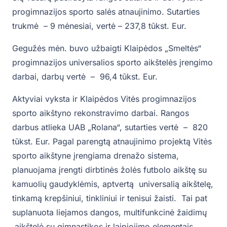
progimnazijos sporto salės atnaujinimo. Sutarties
trukmė – 9 mėnesiai, vertė – 237,8 tūkst. Eur.
Gegužės mėn. buvo užbaigti Klaipėdos „Smeltės“
progimnazijos universalios sporto aikštelės įrengimo
darbai, darbų vertė – 96,4 tūkst. Eur.
Aktyviai vyksta ir Klaipėdos Vitės progimnazijos
sporto aikštyno rekonstravimo darbai. Rangos
darbus atlieka UAB „Rolana“, sutarties vertė – 820
tūkst. Eur. Pagal parengtą atnaujinimo projektą Vitės
sporto aikštyne įrengiama drenažo sistema,
planuojama įrengti dirbtinės žolės futbolo aikštę su
kamuolių gaudyklėmis, aptvertą universalią aikštelę,
tinkamą krepšiniui, tinkliniui ir tenisui žaisti. Tai pat
suplanuota liejamos dangos, multifunkcinė žaidimų
aikštelė su gimnastikos ir laipiojimo elementais,