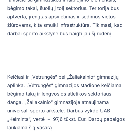
bėgimo takai, šuolių į tolį sektorius. Teritorija bus
aptverta, įrengtas apšvietimas ir sėdimos vietos
žiūrovams, kita smulki infrastruktūra. Tikimasi, kad
darbai sporto aikštyne bus baigti jau šį rudenį.
Keičiasi ir „Vėtrungės“ bei „Žaliakalnio“ gimnazijų
aplinka. „Vėtrungės“ gimnazijos stadione keičiama
bėgimo takų ir lengvosios atletikos sektoriaus
danga, „Žaliakalnio“ gimnazijoje atnaujinama
universali sporto aikštelė. Darbus vykdo UAB
„Kelminta“, vertė – 97,6 tūkst. Eur. Darbų pabaigos
laukiama šią vasarą.