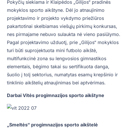
Pokyčių siekiama ir Klaipėdos „Gilijos“ pradinės
mokyklos sporto aikštyne. Dėl jo atnaujinimo
projektavimo ir projekto vykdymo priežiūros
pakartotinai skelbiamas viešųjų pirkimų konkursas,
nes pirmajame nebuvo sulaukta nė vieno pasiūlymo.
Pagal projektavimo užduotį, prie „Gilijos“ mokyklos
turi būti suprojektuota mini futbolo aikštė,
multifunkcinė zona su lengvosios gimnastikos
elementais, bėgimo takai su sertifikuota danga,
šuolio į tolį sektorius, numatytas esamų krepšinio ir
tinklinio aikštelių atnaujinimas bei aptvėrimas.
Darbai Vitės progimnazijos sporto aikštyne
„Smeltės“ progimnazijos sporto aikštelė