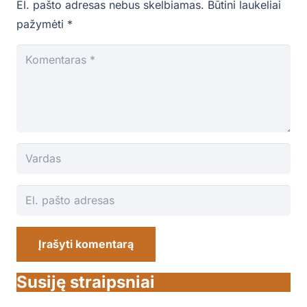
El. pašto adresas nebus skelbiamas.
Būtini laukeliai
pažymėti
*
Įrašyti komentarą
Susiję straipsniai