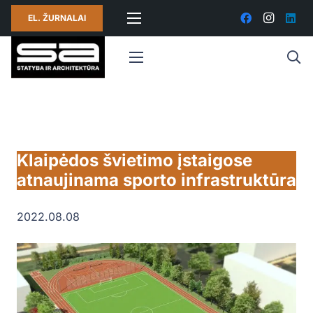
EL. ŽURNALAI
Klaipėdos švietimo įstaigose
atnaujinama sporto infrastruktūra
2022.08.08