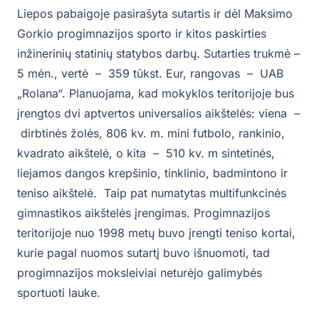
Liepos pabaigoje pasirašyta sutartis ir dėl Maksimo
Gorkio progimnazijos sporto ir kitos paskirties
inžinerinių statinių statybos darbų. Sutarties trukmė –
5 mėn., vertė – 359 tūkst. Eur, rangovas – UAB
„Rolana“. Planuojama, kad mokyklos teritorijoje bus
įrengtos dvi aptvertos universalios aikštelės: viena –
dirbtinės žolės, 806 kv. m. mini futbolo, rankinio,
kvadrato aikštelė, o kita – 510 kv. m sintetinės,
liejamos dangos krepšinio, tinklinio, badmintono ir
teniso aikštelė. Taip pat numatytas multifunkcinės
gimnastikos aikštelės įrengimas. Progimnazijos
teritorijoje nuo 1998 metų buvo įrengti teniso kortai,
kurie pagal nuomos sutartį buvo išnuomoti, tad
progimnazijos moksleiviai neturėjo galimybės
sportuoti lauke.