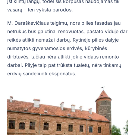
įstiklintų langų, todėl šis korpusas naudojamas tik
vasarą – ten vyksta parodos.
M. Daraškevičiaus teigimu, nors pilies fasadas jau
netrukus bus galutinai renovuotas, pastato viduje dar
reikės atlikti nemažai darbų. Rytinėje pilies dalyje
numatytos gyvenamosios erdvės, kūrybinės
dirbtuvės, tačiau nėra atlikti jokie vidaus remonto
darbai. Pilyje taip pat trūksta tualetų, nėra tinkamų
erdvių sandėliuoti eksponatus.