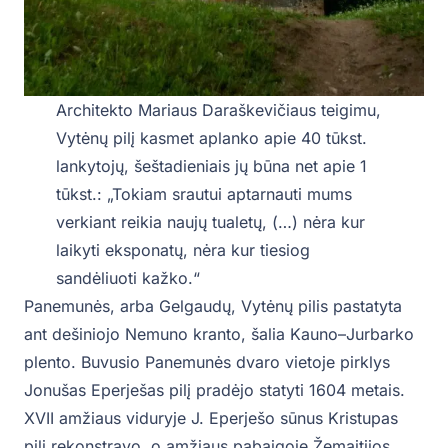
Architekto Mariaus Daraškevičiaus teigimu,
Vytėnų pilį kasmet aplanko apie 40 tūkst.
lankytojų, šeštadieniais jų būna net apie 1
tūkst.: „Tokiam srautui aptarnauti mums
verkiant reikia naujų tualetų, (…) nėra kur
laikyti eksponatų, nėra kur tiesiog
sandėliuoti kažko.“
Panemunės, arba Gelgaudų, Vytėnų pilis pastatyta
ant dešiniojo Nemuno kranto, šalia Kauno–Jurbarko
plento. Buvusio Panemunės dvaro vietoje pirklys
Jonušas Eperješas pilį pradėjo statyti 1604 metais.
XVII amžiaus viduryje J. Eperješo sūnus Kristupas
pilį rekonstravo, o amžiaus pabaigoje Žemaitijos