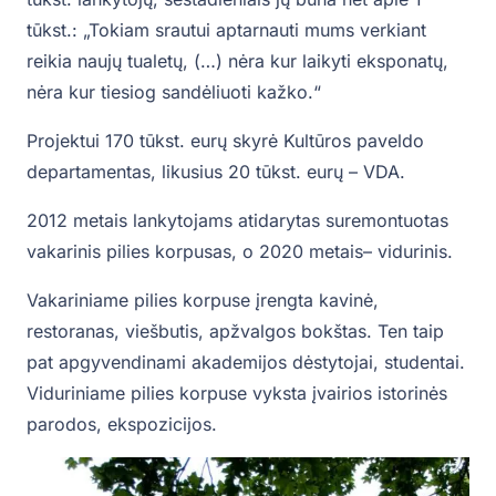
tūkst.: „Tokiam srautui aptarnauti mums verkiant
reikia naujų tualetų, (…) nėra kur laikyti eksponatų,
nėra kur tiesiog sandėliuoti kažko.“
Projektui 170 tūkst. eurų skyrė Kultūros paveldo
departamentas, likusius 20 tūkst. eurų – VDA.
2012 metais lankytojams atidarytas suremontuotas
vakarinis pilies korpusas, o 2020 metais– vidurinis.
Vakariniame pilies korpuse įrengta kavinė,
restoranas, viešbutis, apžvalgos bokštas. Ten taip
pat apgyvendinami akademijos dėstytojai, studentai.
Viduriniame pilies korpuse vyksta įvairios istorinės
parodos, ekspozicijos.