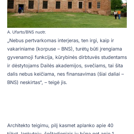
A. Ufarto/BNS nuotr.
„Nebus pertvarkomas interjeras, ten irgi, kaip ir
vakariniame (korpuse – BNS), turėtų būti įrengiama
gyvenamoji funkcija, kūrybinės dirbtuvės studentams
ir dėstytojams Dailės akademijos, svečiams, tai šita
dalis nebus keičiama, nes finansavimas (šiai daliai –
BNS) neskirtas“, – teigė jis.
Architekto teigimu, pilį kasmet aplanko apie 40
tūkst. lankytojų, šeštadieniais jų būna net apie 1