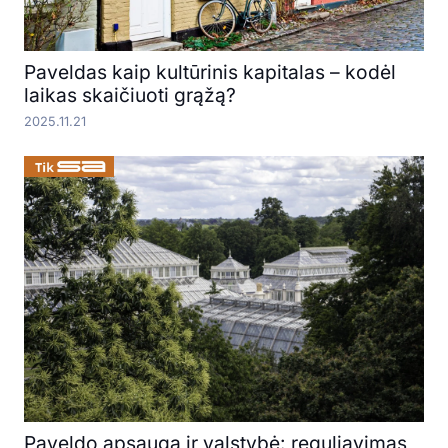
Paveldas kaip kultūrinis kapitalas – kodėl
laikas skaičiuoti grąžą?
2025.11.21
Paveldo apsauga ir valstybė: reguliavimas