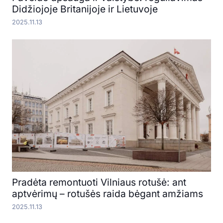
Didžiojoje Britanijoje ir Lietuvoje
2025.11.13
Pradėta remontuoti Vilniaus rotušė: ant
aptvėrimų – rotušės raida bėgant amžiams
2025.11.13