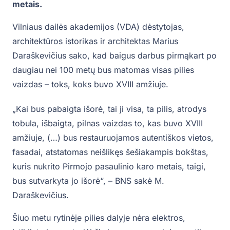
metais.
Vilniaus dailės akademijos (VDA) dėstytojas,
architektūros istorikas ir architektas Marius
Daraškevičius sako, kad baigus darbus pirmąkart po
daugiau nei 100 metų bus matomas visas pilies
vaizdas – toks, koks buvo XVIII amžiuje.
„Kai bus pabaigta išorė, tai ji visa, ta pilis, atrodys
tobula, išbaigta, pilnas vaizdas to, kas buvo XVIII
amžiuje, (…) bus restauruojamos autentiškos vietos,
fasadai, atstatomas neišlikęs šešiakampis bokštas,
kuris nukrito Pirmojo pasaulinio karo metais, taigi,
bus sutvarkyta jo išorė“, – BNS sakė M.
Daraškevičius.
Šiuo metu rytinėje pilies dalyje nėra elektros,