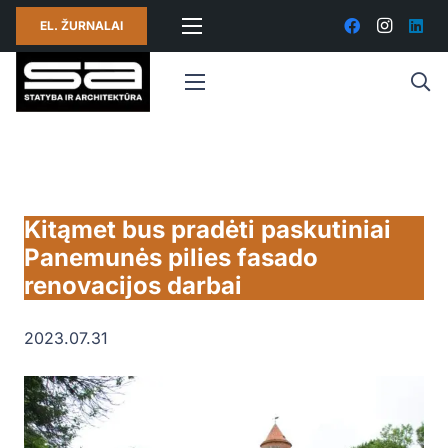
EL. ŽURNALAI
Kitąmet bus pradėti paskutiniai
Panemunės pilies fasado
renovacijos darbai
2023.07.31