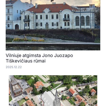
Vilniuje atgimsta Jono Juozapo
Tiškevičiaus rūmai
2025.12.22