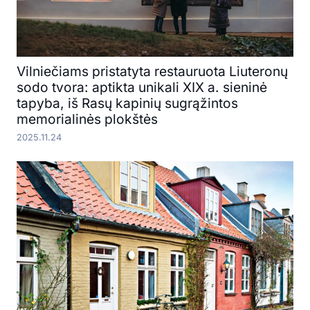
Vilniečiams pristatyta restauruota Liuteronų
sodo tvora: aptikta unikali XIX a. sieninė
tapyba, iš Rasų kapinių sugrąžintos
memorialinės plokštės
2025.11.24