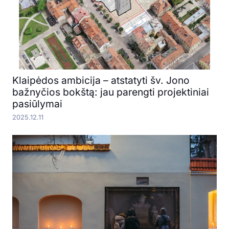
Klaipėdos ambicija – atstatyti šv. Jono
bažnyčios bokštą: jau parengti projektiniai
pasiūlymai
2025.12.11