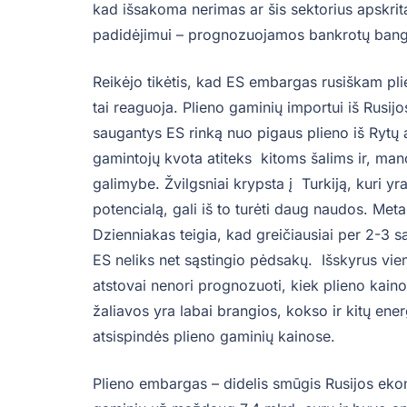
kad išsakoma nerimas ar šis sektorius apskri
padidėjimui – prognozuojamos bankrotų bango
Reikėjo tikėtis, kad ES embargas rusiškam plien
tai reaguoja. Plieno gaminių importui iš Rusij
saugantys ES rinką nuo pigaus plieno iš Rytų a
gamintojų kvota atiteks kitoms šalims ir, ma
galimybe. Žvilgsniai krypsta į Turkiją, kuri yr
potencialą, gali iš to turėti daug naudos. Me
Dzienniakas teigia, kad greičiausiai per 2-3 sa
ES neliks net sąstingio pėdsakų. Išskyrus vie
atstovai nenori prognozuoti, kiek plieno kaino
žaliavos yra labai brangios, kokso ir kitų energ
atsispindės plieno gaminių kainose.
Plieno embargas – didelis smūgis Rusijos eko