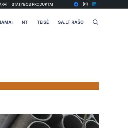
ARAI
STATYBOS PRODUKTAI
NAMAI
NT
TEISĖ
SA.LT RAŠO