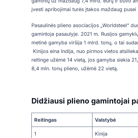
gaminių už maždaug 7,4 mlrd. eurų ir buvo ant
įvesti apribojimai turės įtakos maždaug pusei 
Pasaulinės plieno asociacijos „Worldsteel“ du
gamintoja pasaulyje. 2021 m. Rusijos gamyklų
metinė gamyba viršija 1 mlrd. tonų, o tai su
Kinijos eina Indija, nuo pirmos vietos atsiliek
reitinge užėmė 14 vietą, jos gamyba siekia 21
8,4 mln. tonų plieno, užėmė 22 vietą.
Didžiausi plieno gamintojai p
Reitingas
Valstybė
1
Kinija