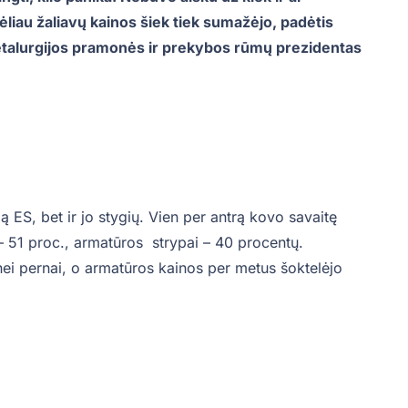
ėliau žaliavų kainos šiek tiek sumažėjo, padėtis
etalurgijos pramonės ir prekybos rūmų prezidentas
ą ES, bet ir jo stygių. Vien per antrą kovo savaitę
 – 51 proc., armatūros strypai – 40 procentų.
ei pernai, o armatūros kainos per metus šoktelėjo