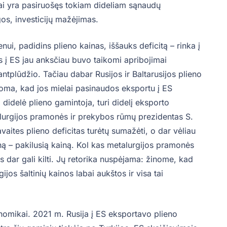
tai yra pasiruošęs tokiam dideliam sąnaudų
s, investicijų mažėjimas.
ui, padidins plieno kainas, iššauks deficitą – rinka į
os į ES jau anksčiau buvo taikomi apribojimai
ntplūdžio. Tačiau dabar Rusijos ir Baltarusijos plieno
noma, kad jos mielai pasinaudos eksportu į ES
a didelė plieno gamintoja, turi didelį eksporto
talurgijos pramonės ir prekybos rūmų prezidentas S.
vaites plieno deficitas turėtų sumažėti, o dar vėliau
ną – pakilusią kainą. Kol kas metalurgijos pramonės
s dar gali kilti. Jų retorika nuspėjama: žinome, kad
ijos šaltinių kainos labai aukštos ir visa tai
nomikai. 2021 m. Rusija į ES eksportavo plieno