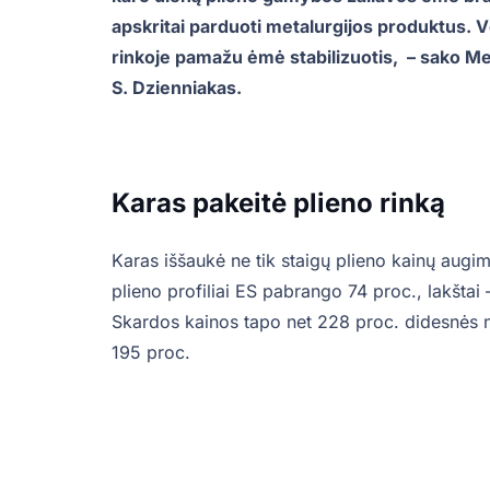
apskritai parduoti metalurgijos produktus. V
rinkoje pamažu ėmė stabilizuotis, – sako M
S. Dzienniakas.
Karas pakeitė plieno rinką
Karas iššaukė ne tik staigų plieno kainų augim
plieno profiliai ES pabrango 74 proc., lakštai
Skardos kainos tapo net 228 proc. didesnės n
195 proc.