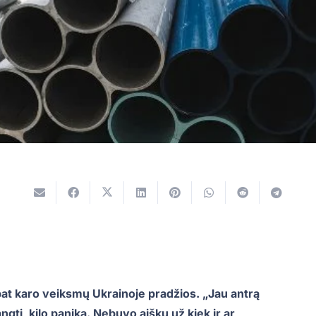
at karo veiksmų Ukrainoje pradžios. „Jau antrą
ti, kilo panika. Nebuvo aišku už kiek ir ar