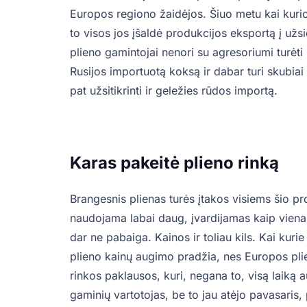
Europos regiono žaidėjos. Šiuo metu kai kur
to visos jos įšaldė produkcijos eksportą į užs
plieno gamintojai nenori su agresoriumi turėt
Rusijos importuotą koksą ir dabar turi skubiai i
pat užsitikrinti ir geležies rūdos importą.
Karas pakeitė plieno rinką
Brangesnis plienas turės įtakos visiems šio p
naudojama labai daug, įvardijamas kaip vienas
dar ne pabaiga. Kainos ir toliau kils. Kai kuri
plieno kainų augimo pradžia, nes Europos pli
rinkos paklausos, kuri, negana to, visą laiką 
gaminių vartotojas, be to jau atėjo pavasaris,