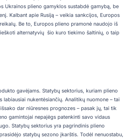
ios Ukrainos plieno gamyklos sustabdė gamybą, be
ienį. Kalbant apie Rusiją – veikia sankcijos, Europos
i reikalų. Be to, Europos plieno pramonė naudojo iš
eškoti alternatyvių šio kuro tiekimo šaltinių, o taip
rodukto gavėjams. Statybų sektorius, kuriam plieno
 labiausiai nukentėsiančių. Analitikų nuomone – tai
e išsako dar niūresnes prognozes – pasak jų, tai tik
eno gamintojai nepajėgs patenkinti savo vidaus
augo. Statybų sektorius yra pagrindinis plieno
 prasidėjo statybų sezono įkarštis. Todėl nenuostabu,