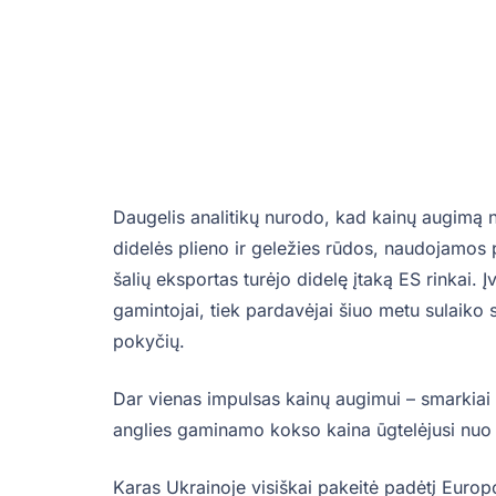
Daugelis analitikų nurodo, kad kainų augimą n
didelės plieno ir geležies rūdos, naudojamos 
šalių eksportas turėjo didelę įtaką ES rinkai.
gamintojai, tiek pardavėjai šiuo metu sulaiko
pokyčių.
Dar vienas impulsas kainų augimui – smarkiai
anglies gaminamo kokso kaina ūgtelėjusi nuo 
Karas Ukrainoje visiškai pakeitė padėtį Europo