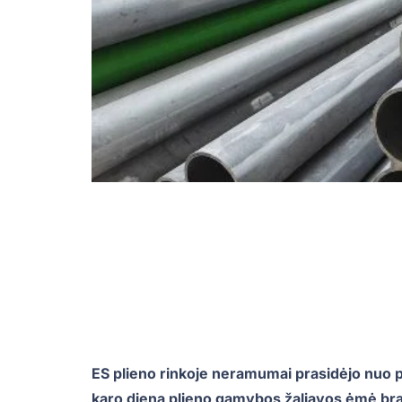
ES plieno rinkoje neramumai prasidėjo nuo p
karo dieną plieno gamybos žaliavos ėmė brang