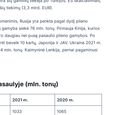
ra šių gaminių tiekėja po Turkijos. ES skaičiavimais,
šių tiekimų (3,3 mlrd. EUR).
omenimis, Rusija yra penkta pagal dydį plieno
 gamyba siekė 76 mln. tonų. Pirmauja Kinija, kurios
daro daugiau nei pusę pasaulio plieno gamybos. Po
anti beveik 10 kartų, Japonija ir JAV. Ukraina 2021 m.
,4 mln. tonų. Kaimyninė Lenkija, pernai pagaminusi
asaulyje (mln. tonų)
2021 m.
2020 m.
1033
1065