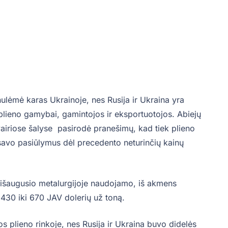
ulėmė karas Ukrainoje, nes Rusija ir Ukraina yra
plieno gamybai, gamintojos ir eksportuotojos. Abiejų
 Įvairiose šalyse pasirodė pranešimų, kad tiek plieno
 savo pasiūlymus dėl precedento neturinčių kainų
 išaugusio metalurgijoje naudojamo, iš akmens
430 iki 670 JAV dolerių už toną.
s plieno rinkoje, nes Rusija ir Ukraina buvo didelės